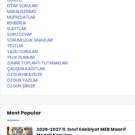
GÜNCEL
KİTAP SORULARI
MAKALELERİMİZ
MÜFREDATLAR
REHBERLİK
SLAYTLAR
SORU CEVAP
SORUMLULUK SINAVLARI
TESTLER
YAZILI SORULARI
YILLIK PLANLAR
ZÜMRE TOPLANTI TUTANAKLARI
ÇALIŞMA KAĞITLARI
ÖZGÜN HİKAYELER
ÖZGÜN YAZILAR
ÖZGÜN ŞİİRLER
Most Popular
2026-2027 11. Sınıf Edebiyat MEB Maarif