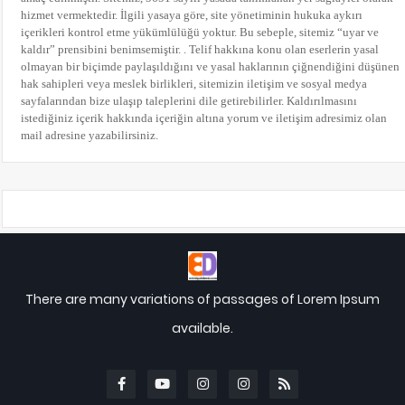
hizmet vermektedir. İlgili yasaya göre, site yönetiminin hukuka aykırı
içerikleri kontrol etme yükümlülüğü yoktur. Bu sebeple, sitemiz “uyar ve
kaldır” prensibini benimsemiştir. . Telif hakkına konu olan eserlerin yasal
olmayan bir biçimde paylaşıldığını ve yasal haklarının çiğnendiğini düşünen
hak sahipleri veya meslek birlikleri, sitemizin iletişim ve sosyal medya
sayfalarından bize ulaşıp taleplerini dile getirebilirler. Kaldırılmasını
istediğiniz içerik hakkında içeriğin altına yorum
ve iletişim adresimiz olan
mail adresine yazabilirsiniz.
There are many variations of passages of Lorem Ipsum
available.