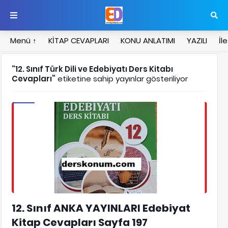
Menü ↑
KİTAP CEVAPLARI
KONU ANLATIMI
YAZILI
İl
12. Sınıf Türk Dili ve Edebiyatı Ders Kitabı
Cevapları
etiketine sahip yayınlar gösteriliyor
12. Sınıf Edebiyat Kitap Cevapları
12. Sınıf ANKA YAYINLARI Edebiyat
Kitap Cevapları Sayfa 197