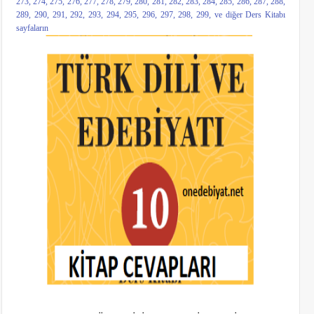
273, 274, 275, 276, 277, 278, 279, 280, 281, 282, 283, 284, 285, 286, 287, 288,
289, 290, 291, 292, 293, 294, 295, 296, 297, 298, 299, ve diğer Ders Kitabı
sayfaların