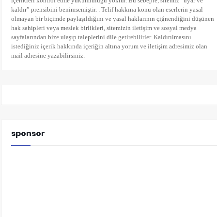
içerikleri kontrol etme yükümlülüğü yoktur. Bu sebeple, sitemiz “uyar ve
kaldır” prensibini benimsemiştir. . Telif hakkına konu olan eserlerin yasal
olmayan bir biçimde paylaşıldığını ve yasal haklarının çiğnendiğini düşünen
hak sahipleri veya meslek birlikleri, sitemizin iletişim ve sosyal medya
sayfalarından bize ulaşıp taleplerini dile getirebilirler. Kaldırılmasını
istediğiniz içerik hakkında içeriğin altına yorum
ve iletişim adresimiz olan
mail adresine yazabilirsiniz.
sponsor