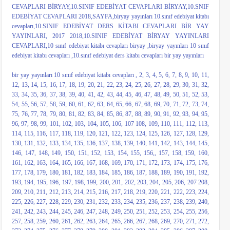
CEVAPLARI BİRYAY,10.SINIF EDEBİYAT CEVAPLARI BİRYAY,10.SNIF
EDEBİYAT CEVAPLARI 2018,SAYFA,biryay yayınları 10.sınıf edebiyat kitabı
cevapları,10.SINIF EDEBİYAT DERS KİTABI CEVAPLARI BİR YAY
YAYINLARI, 2017 2018,10.SINIF EDEBİYAT BİRYAY YAYINLARI
CEVAPLARI,10 sınıf edebiyat kitabı cevapları biryay ,biryay yayınları 10 sınıf
edebiyat kitabı cevapları ,10.sınıf edebiyat ders kitabı cevapları bir yay yayınları
bir yay yayınları 10 sınıf edebiyat kitabı cevapları , 2, 3, 4, 5, 6, 7, 8, 9, 10, 11,
12, 13, 14, 15, 16, 17, 18, 19, 20, 21, 22, 23, 24, 25, 26, 27, 28, 29, 30, 31, 32,
33, 34, 35, 36, 37, 38, 39, 40, 41, 42, 43, 44, 45, 46, 47, 48, 49, 50, 51, 52, 53,
54, 55, 56, 57, 58, 59, 60, 61, 62, 63, 64, 65, 66, 67, 68, 69, 70, 71, 72, 73, 74,
75, 76, 77, 78, 79, 80, 81, 82, 83, 84, 85, 86, 87, 88, 89, 90, 91, 92, 93, 94, 95,
96, 97, 98, 99, 101, 102, 103, 104, 105, 106, 107 108, 109, 110, 111, 112, 113,
114, 115, 116, 117, 118, 119, 120, 121, 122, 123, 124, 125, 126, 127, 128, 129,
130, 131, 132, 133, 134, 135, 136, 137, 138, 139, 140, 141, 142, 143, 144, 145,
146, 147, 148, 149, 150, 151, 152, 153, 154, 155, 156,, 157, 158, 159, 160,
161, 162, 163, 164, 165, 166, 167, 168, 169, 170, 171, 172, 173, 174, 175, 176,
177, 178, 179, 180, 181, 182, 183, 184, 185, 186, 187, 188, 189, 190, 191, 192,
193, 194, 195, 196, 197, 198, 199, 200, 201, 202, 203, 204, 205, 206, 207 208,
209, 210, 211, 212, 213, 214, 215, 216, 217, 218, 219, 220, 221, 222, 223, 224,
225, 226, 227, 228, 229, 230, 231, 232, 233, 234, 235, 236, 237, 238, 239, 240,
241, 242, 243, 244, 245, 246, 247, 248, 249, 250, 251, 252, 253, 254, 255, 256,
257, 258, 259, 260, 261, 262, 263, 264, 265, 266, 267, 268, 269, 270, 271, 272,