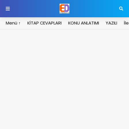
Menü ↑
KİTAP CEVAPLARI
KONU ANLATIMI
YAZILI
İl