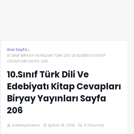
Ana Sayfa
10.SINIF BİRYAY YAYINLARI TÜRK DİLİ VE EDEBİYATI KİTAP
CEVAPLARI SAYFA 206
10.Sınıf Türk Dili Ve
Edebiyatı Kitap Cevapları
Biryay Yayınları Sayfa
206
edebiyatdersi
Şubat 18, 2018
0 Yorumlar