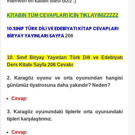
internetin en kaliteli sitesi biziz :)
KİTABIN TÜM CEVAPLARI İÇİN TIKLAYINIZZZZZ
10.SINIF TÜRK DİLİ VE EDEBİYATI KİTAP CEVAPLARI
BİRYAY YAYINLARI SAYFA
206
10. Sınıf Biryay Yayınları Türk Dili ve Edebiyatı
Ders Kitabı Sayfa 206 Cevabı
2. Karagöz oyunu ve orta oyunundan hangisi
günümüz tiyatrosuna daha yakındır? Neden?
Cevap
:
3. Karagöz oyunundaki tiplerle orta oyunundaki
tipleri karşılaştırınız.
Cevap
: