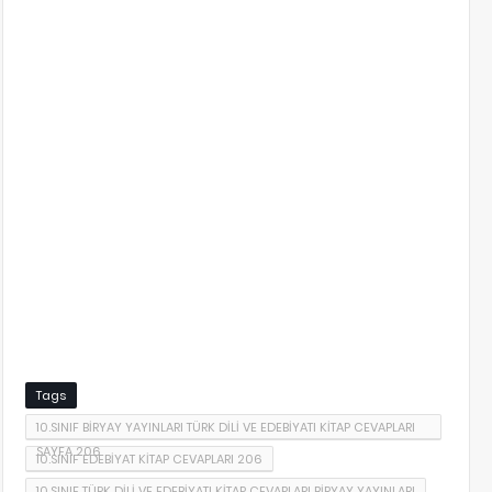
Tags
10.SINIF BİRYAY YAYINLARI TÜRK DİLİ VE EDEBİYATI KİTAP CEVAPLARI
SAYFA 206
10.SINIF EDEBİYAT KİTAP CEVAPLARI 206
10.SINIF TÜRK DİLİ VE EDEBİYATI KİTAP CEVAPLARI BİRYAY YAYINLARI