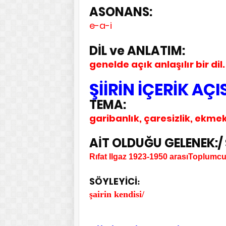
ASONANS:
e-a-i
DİL ve ANLATIM:
genelde açık anlaşılır bir dil
ŞİİRİN İÇERİK AÇ
TEMA:
garibanlık, çaresizlik, ekmek 
AİT OLDUĞU GELENEK:/ 
Rıfat Ilgaz 1923-1950 arasıToplumcu 
SÖYLEYİCİ
:
şairin kendisi/