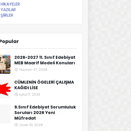
HİKAYELER
YAZILAR
ŞİİRLER
Popular
2026-2027 11. Sınıf Edebiyat
MEB Maarif Modeli Konuları
Haziran 27, 2026
CÜMLENİN ÖGELERİ ÇALIŞMA
KAĞIDI LİSE
Eylül 17, 2025
9.Sınıf Edebiyat Sorumluluk
Soruları 2026 Yeni
Müfredat
Ocak 25, 2026