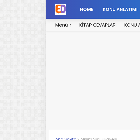
HOME
KONU ANLATIMI
Menü ↑
KİTAP CEVAPLARI
KONU A
Ana Sayfa
Alişim Şiiri Hikayesi