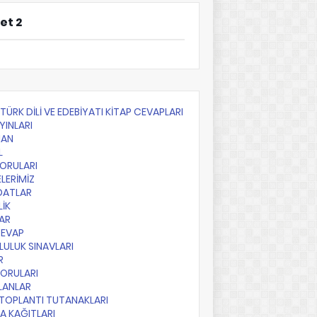
et 2
F TÜRK DİLİ VE EDEBİYATI KİTAP CEVAPLARI
YINLARI
AN
L
SORULARI
LERİMİZ
DATLAR
LİK
AR
CEVAP
ULUK SINAVLARI
R
SORULARI
PLANLAR
TOPLANTI TUTANAKLARI
A KAĞITLARI