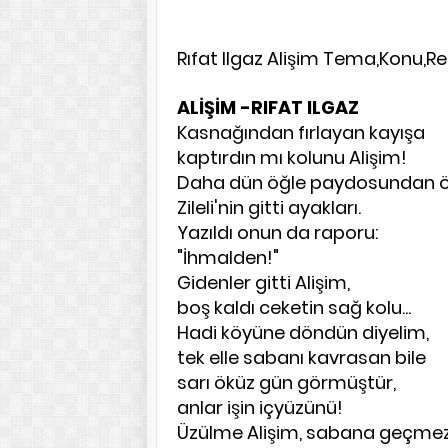
Rıfat Ilgaz Alişim Tema,Konu,Red
ALİŞİM -RIFAT ILGAZ
Kasnağından fırlayan kayışa
kaptırdın mı kolunu Alişim!
Daha dün öğle paydosundan 
Zileli'nin gitti ayakları.
Yazıldı onun da raporu:
"İhmalden!"
Gidenler gitti Alişim,
boş kaldı ceketin sağ kolu...
Hadi köyüne döndün diyelim,
tek elle sabanı kavrasan bile
sarı öküz gün görmüştür,
anlar işin içyüzünü!
Üzülme Alişim, sabana geçm