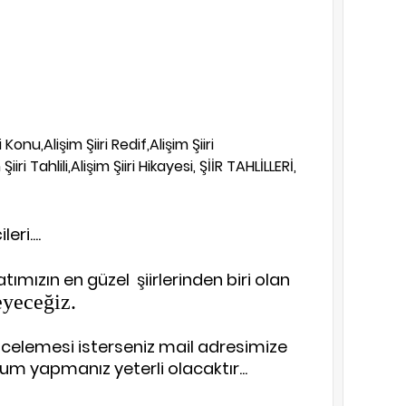
 Konu,Alişim Şiiri Redif,Alişim Şiiri
iiri Tahlili,Alişim Şiiri Hikayesi, ŞİİR TAHLİLLERİ,
eri....
tımızın en güzel şiirlerinden biri olan
eyeceğiz.
 incelemesi isterseniz mail adresimize
m yapmanız yeterli olacaktır...