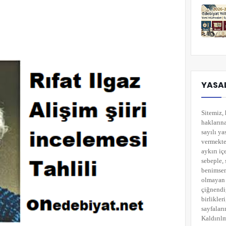
YASAL
Sitemiz, 
hakların
sayılı ya
vermekted
aykırı i
sebeple, 
benimsemi
olmayan 
çiğnendi
birlikler
sayfaları
Kaldırılm