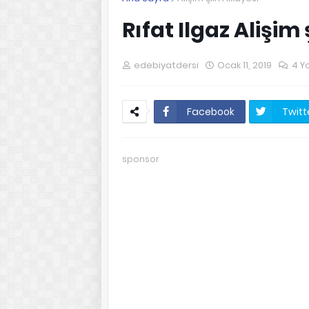
Rıfat Ilgaz Alişim 
edebiyatdersi
Ocak 11, 2019
4 Y
Facebook
Twitt
sponsor