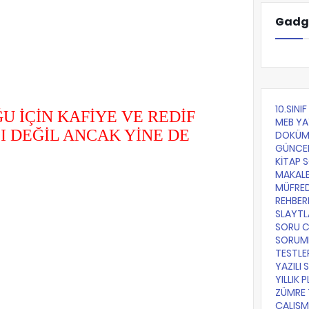
Gadg
10.SINI
 İÇİN KAFİYE VE REDİF
MEB YA
 DEĞİL ANCAK YİNE DE
DOKÜM
GÜNCE
KİTAP 
MAKALE
MÜFRE
REHBER
SLAYTL
SORU 
SORUML
TESTLE
YAZILI 
YILLIK 
ZÜMRE 
ÇALIŞM