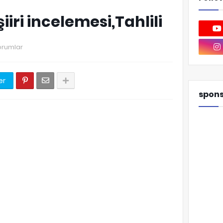
şiiri incelemesi,Tahlili
orumlar
er
spon