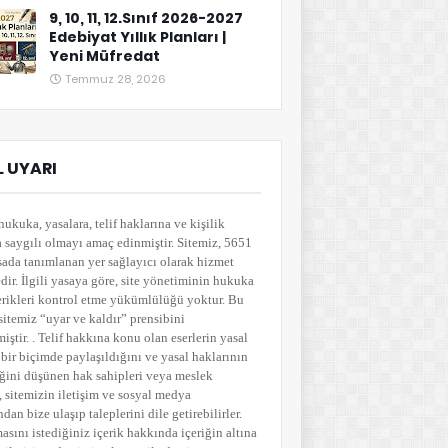
9, 10, 11, 12.Sınıf 2026-2027
Edebiyat Yıllık Planları |
Yeni Müfredat
Temmuz 28, 2026
 UYARI
hukuka, yasalara, telif haklarına ve kişilik
a saygılı olmayı amaç edinmiştir. Sitemiz, 5651
sada tanımlanan yer sağlayıcı olarak hizmet
ir. İlgili yasaya göre, site yönetiminin hukuka
çerikleri kontrol etme yükümlülüğü yoktur. Bu
sitemiz “uyar ve kaldır” prensibini
ştir. . Telif hakkına konu olan eserlerin yasal
bir biçimde paylaşıldığını ve yasal haklarının
ğini düşünen hak sahipleri veya meslek
i, sitemizin iletişim ve sosyal medya
ndan bize ulaşıp taleplerini dile getirebilirler.
asını istediğiniz içerik hakkında içeriğin altına