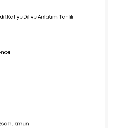
if,Kafiye,Dil ve Anlatım Tahlili
önce
ezse hükmün