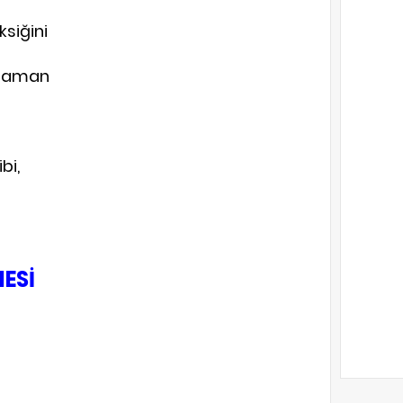
siğini
ağlaman
bi,
MESİ