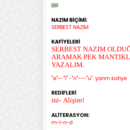
BİR
NAZIM BİÇİMİ:
SERBEST NAZIM
KAFİYELERİ
SERBEST NAZIM OLDUĞU
ARAMAK PEK MANTIKLI
YAZALIM.
"e"--"İ" -"n"---"u" yarım kafiye
REDİFLERİ
ini-
Alişim!
ALİTERASYON:
m-l-n-d