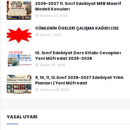
2026-2027 11. Sınıf Edebiyat MEB Maarif
Modeli Konuları
Haziran 27, 2026
CÜMLENİN ÖGELERİ ÇALIŞMA KAĞIDI LİSE
Eylül 17, 2025
10. Sınıf Edebiyat Ders Kitabı Cevapları
Yeni Müfredat 2025-2026
Kasım 29, 2025
9, 10, 11, 12.Sınıf 2026-2027 Edebiyat Yıllık
Planları | Yeni Müfredat
Temmuz 28, 2026
YASAL UYARI