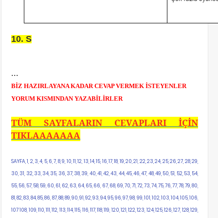
10. S
...
BİZ HAZIRLAYANA KADAR CEVAP VERMEK İSTEYENLER
YORUM KISMINDAN YAZABİLİRLER
TÜM SAYFALARIN CEVAPLARI İÇİN
TIKLAAAAAAA
SAYFA, 1, 2, 3, 4, 5, 6, 7, 8, 9, 10, 11, 12, 13, 14, 15, 16, 17, 18, 19, 20, 21, 22, 23, 24, 25, 26, 27, 28, 29,
30, 31, 32, 33, 34, 35, 36, 37, 38, 39, 40, 41, 42, 43, 44, 45, 46, 47, 48, 49, 50, 51, 52, 53, 54,
55, 56, 57, 58, 59, 60, 61, 62, 63, 64, 65, 66, 67, 68, 69, 70, 71, 72, 73, 74, 75, 76, 77, 78, 79, 80,
81, 82, 83, 84, 85, 86, 87, 88, 89, 90, 91, 92, 93, 94, 95, 96, 97, 98, 99, 101, 102, 103, 104, 105, 106,
107 108, 109, 110, 111, 112, 113, 114, 115, 116, 117, 118, 119, 120, 121, 122, 123, 124, 125, 126, 127, 128, 129,