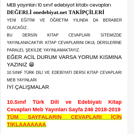
MEB yayınları 10 sınıf edebiyat kitabı cevapları
DEĞERLİ onedebiyat.net TAKİPÇİLERİ
YENİ EĞİTİM VE ÖĞRETİM YILINDA DA BERABER
OLACAĞIZ..
BU DERSİN KİTAP CEVAPLARI SİTEMİZDE
YAYINLANACAKTIR..KİTAP CEVAPLARINI OKUL DERSLERİNE
PARALEL ŞEKİLDE YAYINLAMAKTAYIZ.
EĞER ACİL DURUM VARSA YORUM KISMINA
YAZINIZ
😁
10.SINIF TÜRK DİLİ VE EDEBİYATI DERSİ KİTAP CEVAPLARI
MEB YAYINLARI
İYİ ÇALIŞMALAR
10.Sınıf Türk Dili ve Edebiyatı Kitap
Cevapları Meb Yayınları Sayfa 246 2018-2019
TÜM SAYFALARIN CEVAPLARI İÇİN
TIKLAAAAAAA