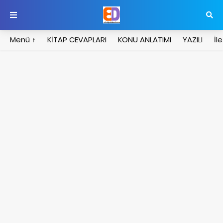
Menü ↑
KİTAP CEVAPLARI
KONU ANLATIMI
YAZILI
İl