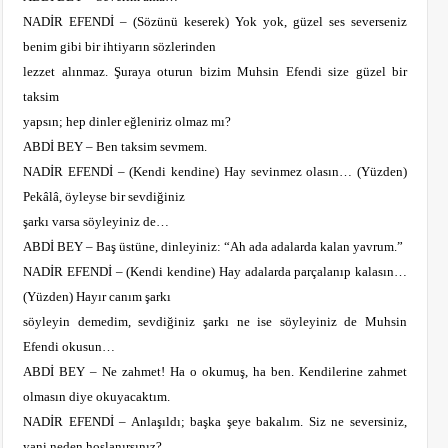
NADİR EFENDİ – (Sözünü keserek) Yok yok, güzel ses severseniz
benim gibi bir ihtiyarın sözlerinden
lezzet alınmaz. Şuraya oturun bizim Muhsin Efendi size güzel bir
taksim
yapsın; hep dinler eğleniriz olmaz mı?
ABDİ BEY – Ben taksim sevmem.
NADİR EFENDİ – (Kendi kendine) Hay sevinmez olasın… (Yüzden)
Pekâlâ, öyleyse bir sevdiğiniz
şarkı varsa söyleyiniz de…
ABDİ BEY – Baş üstüne, dinleyiniz: “Ah ada adalarda kalan yavrum.”
NADİR EFENDİ – (Kendi kendine) Hay adalarda parçalanıp kalasın…
(Yüzden) Hayır canım şarkı
söyleyin demedim, sevdiğiniz şarkı ne ise söyleyiniz de Muhsin
Efendi okusun…
ABDİ BEY – Ne zahmet! Ha o okumuş, ha ben. Kendilerine zahmet
olmasın diye okuyacaktım.
NADİR EFENDİ – Anlaşıldı; başka şeye bakalım. Siz ne seversiniz,
yani neden hoşlanırsınız?