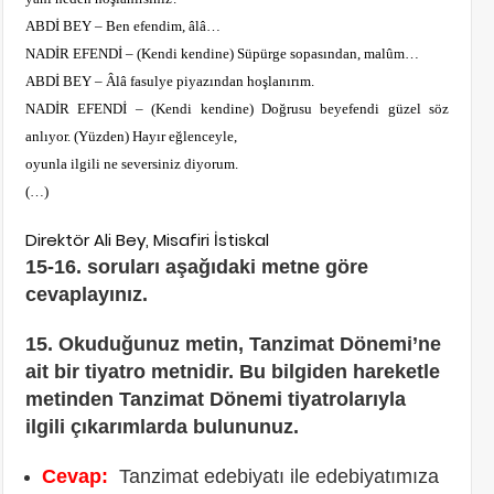
ABDİ BEY – Ben efendim, âlâ…
NADİR EFENDİ – (Kendi kendine) Süpürge sopasından, malûm…
ABDİ BEY – Âlâ fasulye piyazından hoşlanırım.
NADİR EFENDİ – (Kendi kendine) Doğrusu beyefendi güzel söz
anlıyor. (Yüzden) Hayır eğlenceyle,
oyunla ilgili ne seversiniz diyorum.
(…)
Direktör Ali Bey, Misafiri İstiskal
15-16. soruları aşağıdaki metne göre
cevaplayınız.
15. Okuduğunuz metin, Tanzimat Dönemi’ne
ait bir tiyatro metnidir. Bu bilgiden hareketle
metinden Tanzimat Dönemi tiyatrolarıyla
ilgili çıkarımlarda bulununuz.
Cevap:
Tanzimat edebiyatı ile edebiyatımıza