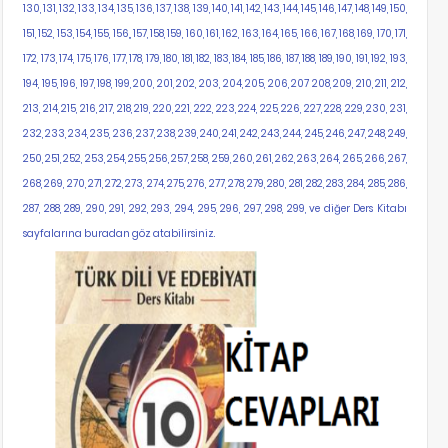
130, 131, 132, 133, 134, 135, 136, 137, 138, 139, 140, 141, 142, 143, 144, 145, 146, 147, 148, 149, 150,
151, 152, 153, 154, 155, 156,, 157, 158, 159, 160, 161, 162, 163, 164, 165, 166, 167, 168, 169, 170, 171,
172, 173, 174, 175, 176, 177, 178, 179, 180, 181, 182, 183, 184, 185, 186, 187, 188, 189, 190, 191, 192, 193,
194, 195, 196, 197, 198, 199, 200, 201, 202, 203, 204, 205, 206, 207 208, 209, 210, 211, 212,
213, 214, 215, 216, 217, 218, 219, 220, 221, 222, 223, 224, 225, 226, 227, 228, 229, 230, 231,
232, 233, 234, 235, 236, 237, 238, 239, 240, 241, 242, 243, 244, 245, 246, 247, 248, 249,
250, 251, 252, 253, 254, 255, 256, 257, 258, 259, 260, 261, 262, 263, 264, 265, 266, 267,
268, 269, 270, 271, 272, 273, 274, 275, 276, 277, 278, 279, 280, 281, 282, 283, 284, 285, 286,
287, 288, 289, 290, 291, 292, 293, 294, 295, 296, 297, 298, 299, ve diğer Ders Kitabı
sayfalarına buradan göz atabilirsiniz.