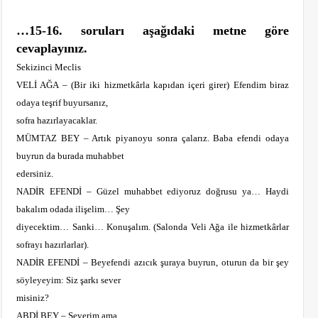
…15-16. soruları aşağıdaki metne göre
cevaplayınız.
Sekizinci Meclis
VELİ AĞA – (Bir iki hizmetkârla kapıdan içeri girer) Efendim biraz
odaya teşrif buyursanız,
sofra hazırlayacaklar.
MÜMTAZ BEY – Artık piyanoyu sonra çalarız. Baba efendi odaya
buyrun da burada muhabbet
edersiniz.
NADİR EFENDİ – Güzel muhabbet ediyoruz doğrusu ya… Haydi
bakalım odada ilişelim… Şey
diyecektim… Sanki… Konuşalım. (Salonda Veli Ağa ile hizmetkârlar
sofrayı hazırlarlar).
NADİR EFENDİ – Beyefendi azıcık şuraya buyrun, oturun da bir şey
söyleyeyim: Siz şarkı sever
misiniz?
ABDİ BEY – Severim ama…