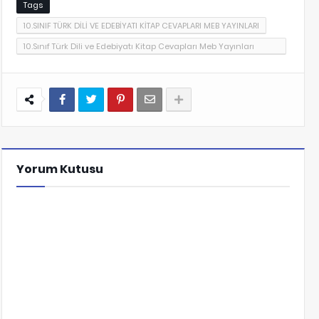
Tags
10.SINIF TÜRK DİLİ VE EDEBİYATI KİTAP CEVAPLARI MEB YAYINLARI
10.Sınıf Türk Dili ve Edebiyatı Kitap Cevapları Meb Yayınları
Sayfa 246
Yorum Kutusu