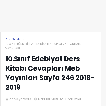
Ana Sayfa
10.SINIF TÜRK DİLİ VE EDEBİYATI KİTAP CEVAPLARI MEB
YAYINLARI
10.Sınıf Edebiyat Ders
Kitabı Cevapları Meb
Yayınları Sayfa 246 2018-
2019
edebiyatdersi
Mart 03, 2019
0 Yorumlar