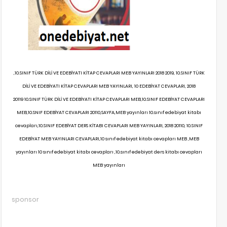
,10.SINIF TÜRK DİLİ VE EDEBİYATI KİTAP CEVAPLARI MEB YAYINLARI 2018 2019, 10.SINIF TÜRK
DİLİ VE EDEBİYATI KİTAP CEVAPLARI MEB YAYINLARI, 10 EDEBİYAT CEVAPLARI, 2018
20119 10.SINIF TÜRK DİLİ VE EDEBİYATI KİTAP CEVAPLARI MEB,10.SINIF EDEBİYAT CEVAPLARI
MEB,10.SNIF EDEBİYAT CEVAPLARI 20110,SAYFA,MEB yayınları 10.sınıf edebiyat kitabı
cevapları,10.SINIF EDEBİYAT DERS KİTABI CEVAPLARI MEB YAYINLARI, 2018 20110, 10.SINIF
EDEBİYAT MEB YAYINLARI CEVAPLARI,10 sınıf edebiyat kitabı cevapları MEB ,MEB
yayınları 10 sınıf edebiyat kitabı cevapları ,10.sınıf edebiyat ders kitabı cevapları
MEB yayınları
sponsor