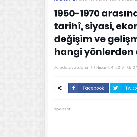
1950-1970 arası
tarihî, siyasi, e
değişim ve geliş
hangi yönlerden e
edebiyatdersi
Nisan 04, 2019
0 
Facebook
Twitt
sponsor