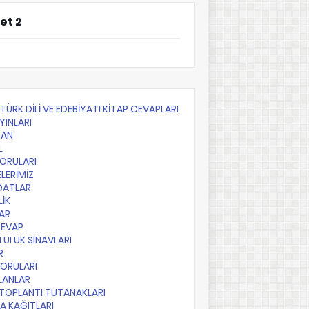
et 2
F TÜRK DİLİ VE EDEBİYATI KİTAP CEVAPLARI
YINLARI
AN
L
SORULARI
LERİMİZ
DATLAR
LİK
AR
CEVAP
ULUK SINAVLARI
R
SORULARI
PLANLAR
TOPLANTI TUTANAKLARI
A KAĞITLARI