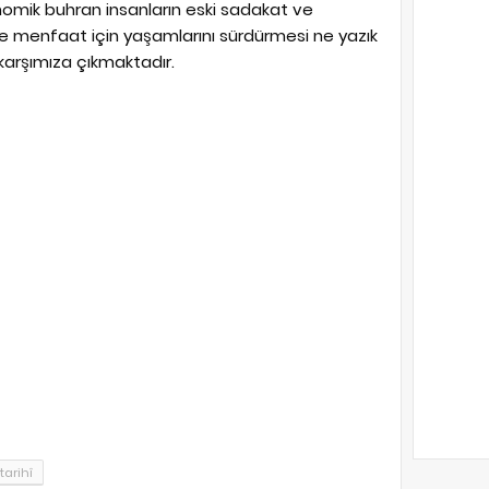
onomik buhran insanların eski sadakat ve
ece menfaat için yaşamlarını sürdürmesi ne yazık
karşımıza çıkmaktadır.
arihî