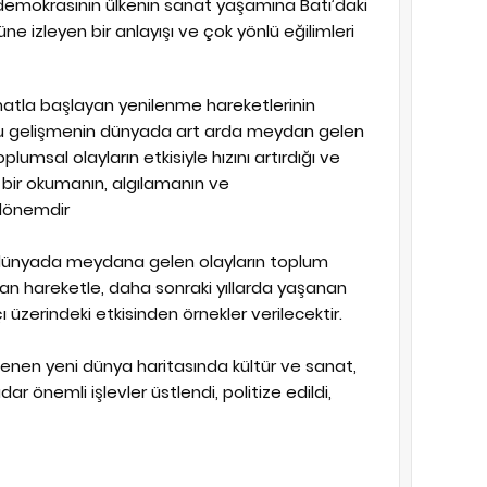
ü demokrasinin ülkenin sanat yaşamına Batı’daki
ne izleyen bir anlayışı ve çok yönlü eğilimleri
matla başlayan yenilenme hareketlerinin
bu gelişmenin dünyada art arda meydan gelen
umsal olayların etkisiyle hızını artırdığı ve
 bir okumanın, algılamanın ve
 dönemdir
dünyada meydana gelen olayların toplum
an hareketle, daha sonraki yıllarda yaşanan
ı üzerindeki etkisinden örnekler verilecektir.
llenen yeni dünya haritasında kültür ve sanat,
r önemli işlevler üstlendi, politize edildi,