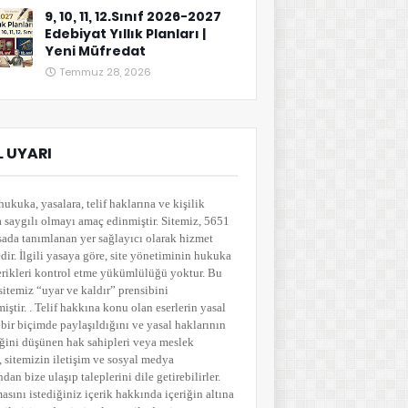
9, 10, 11, 12.Sınıf 2026-2027
Edebiyat Yıllık Planları |
Yeni Müfredat
Temmuz 28, 2026
 UYARI
hukuka, yasalara, telif haklarına ve kişilik
a saygılı olmayı amaç edinmiştir. Sitemiz, 5651
sada tanımlanan yer sağlayıcı olarak hizmet
ir. İlgili yasaya göre, site yönetiminin hukuka
çerikleri kontrol etme yükümlülüğü yoktur. Bu
sitemiz “uyar ve kaldır” prensibini
ştir. . Telif hakkına konu olan eserlerin yasal
bir biçimde paylaşıldığını ve yasal haklarının
ğini düşünen hak sahipleri veya meslek
i, sitemizin iletişim ve sosyal medya
ndan bize ulaşıp taleplerini dile getirebilirler.
asını istediğiniz içerik hakkında içeriğin altına