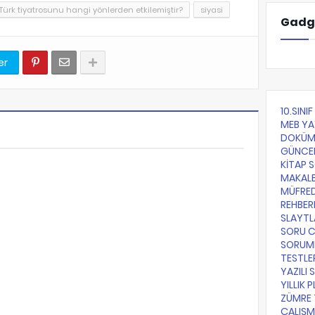
ürk tiyatrosunu hangi yönlerden etkilemiştir?
siyasi
Gadg
er
10.SINI
MEB YA
DOKÜM
GÜNCE
KİTAP 
MAKALE
MÜFRE
REHBER
SLAYTL
SORU 
SORUML
TESTLE
YAZILI 
YILLIK 
ZÜMRE 
ÇALIŞM