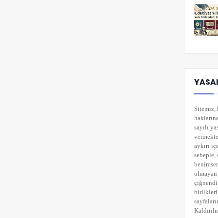
YASAL
Sitemiz, 
hakların
sayılı ya
vermekted
aykırı i
sebeple, 
benimsemi
olmayan 
çiğnendi
birlikler
sayfaları
Kaldırılm