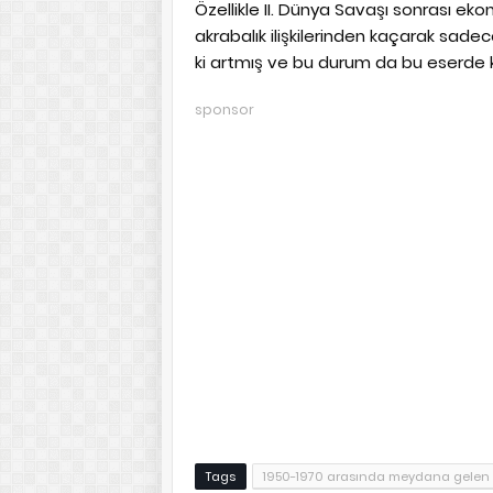
Özellikle II. Dünya Savaşı sonrası ek
akrabalık ilişkilerinden kaçarak sad
ki artmış ve bu durum da bu eserde 
sponsor
Tags
1950-1970 arasında meydana gelen t