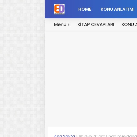
HOME
KONU ANLATIMI
Menü ↑
KİTAP CEVAPLARI
KONU A
Ana Sayfa
1950-1970 arasında meydana 