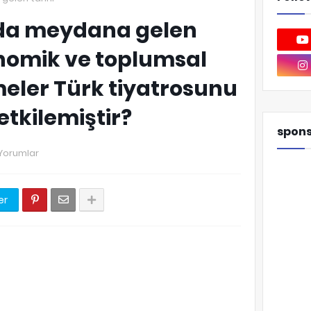
nda meydana gelen
konomik ve toplumsal
meler Türk tiyatrosunu
tkilemiştir?
spon
Yorumlar
er