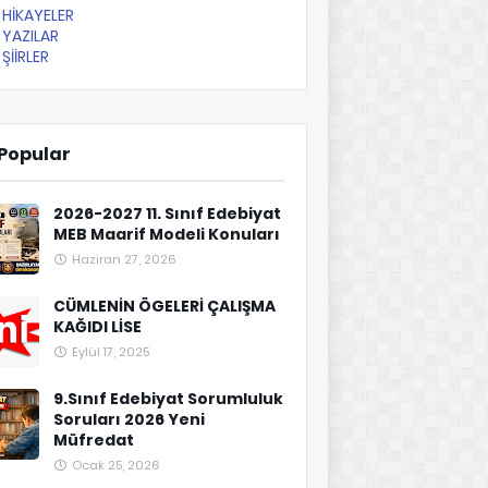
HİKAYELER
YAZILAR
ŞİİRLER
Popular
2026-2027 11. Sınıf Edebiyat
MEB Maarif Modeli Konuları
Haziran 27, 2026
CÜMLENİN ÖGELERİ ÇALIŞMA
KAĞIDI LİSE
Eylül 17, 2025
9.Sınıf Edebiyat Sorumluluk
Soruları 2026 Yeni
Müfredat
Ocak 25, 2026