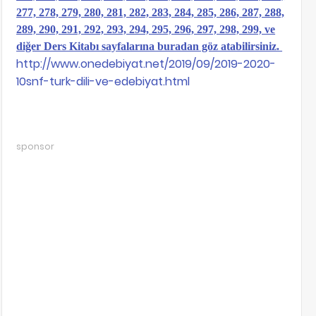
277, 278, 279, 280, 281, 282, 283, 284, 285, 286, 287, 288,
289, 290, 291, 292, 293, 294, 295, 296, 297, 298, 299, ve
diğer Ders Kitabı sayfalarına buradan göz atabilirsiniz.
http://www.onedebiyat.net/2019/09/2019-2020-
10snf-turk-dili-ve-edebiyat.html
sponsor