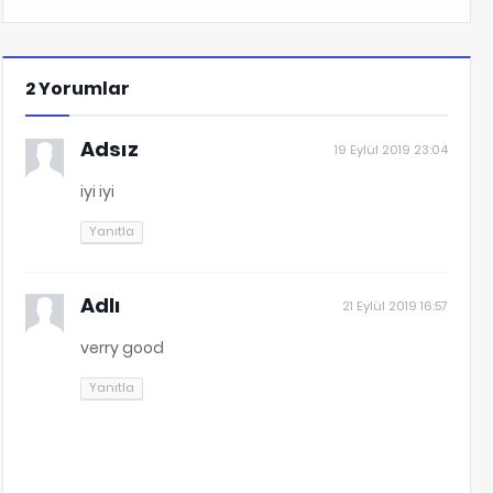
2 Yorumlar
Adsız
19 Eylül 2019 23:04
iyi iyi
Yanıtla
Adlı
21 Eylül 2019 16:57
verry good
Yanıtla