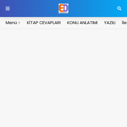
Menü ↑
KİTAP CEVAPLARI
KONU ANLATIMI
YAZILI
İl