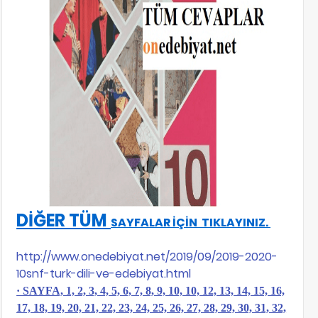
DİĞER TÜM
SAYFALAR İÇİN TIKLAYINIZ.
http://www.onedebiyat.net/2019/09/2019-2020-
10snf-turk-dili-ve-edebiyat.html
· SAYFA, 1, 2, 3, 4, 5, 6, 7, 8, 9, 10, 10, 12, 13, 14, 15, 16,
17, 18, 19, 20, 21, 22, 23, 24, 25, 26, 27, 28, 29, 30, 31, 32,