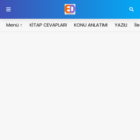
Menü ↑
KİTAP CEVAPLARI
KONU ANLATIMI
YAZILI
İl