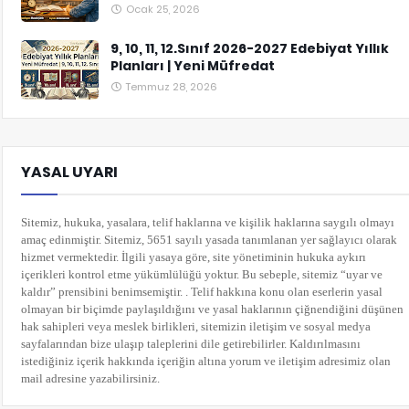
Ocak 25, 2026
9, 10, 11, 12.Sınıf 2026-2027 Edebiyat Yıllık
Planları | Yeni Müfredat
Temmuz 28, 2026
YASAL UYARI
Sitemiz, hukuka, yasalara, telif haklarına ve kişilik haklarına saygılı olmayı
amaç edinmiştir. Sitemiz, 5651 sayılı yasada tanımlanan yer sağlayıcı olarak
hizmet vermektedir. İlgili yasaya göre, site yönetiminin hukuka aykırı
içerikleri kontrol etme yükümlülüğü yoktur. Bu sebeple, sitemiz “uyar ve
kaldır” prensibini benimsemiştir. . Telif hakkına konu olan eserlerin yasal
olmayan bir biçimde paylaşıldığını ve yasal haklarının çiğnendiğini düşünen
hak sahipleri veya meslek birlikleri, sitemizin iletişim ve sosyal medya
sayfalarından bize ulaşıp taleplerini dile getirebilirler. Kaldırılmasını
istediğiniz içerik hakkında içeriğin altına yorum
ve iletişim adresimiz olan
mail adresine yazabilirsiniz.