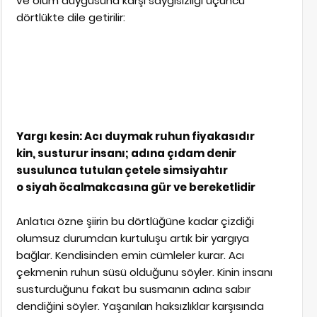
ve ölüm duygusuna karşı saygısızlığı üçüncü
dörtlükte dile getirilir:
Yargı kesin: Acı duymak ruhun fiyakasıdır
kin, susturur insanı; adına çıdam denir
susulunca tutulan çetele simsiyahtır
o siyah öcalmakcasına gür ve bereketlidir
Anlatıcı özne şiirin bu dörtlüğüne kadar çizdiği
olumsuz durumdan kurtuluşu artık bir yargıya
bağlar. Kendisinden emin cümleler kurar. Acı
çekmenin ruhun süsü olduğunu söyler. Kinin insanı
susturduğunu fakat bu susmanın adına sabır
dendiğini söyler. Yaşanılan haksızlıklar karşısında