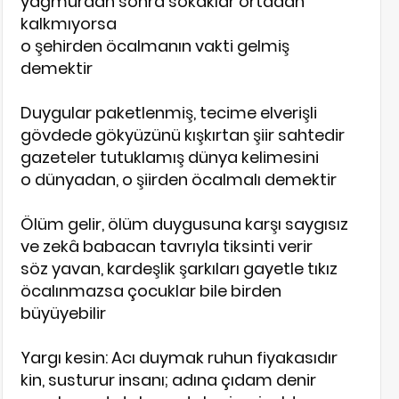
yağmurdan sonra sokaklar ortadan
kalkmıyorsa
o şehirden öcalmanın vakti gelmiş
demektir
Duygular paketlenmiş, tecime elverişli
gövdede gökyüzünü kışkırtan şiir sahtedir
gazeteler tutuklamış dünya kelimesini
o dünyadan, o şiirden öcalmalı demektir
Ölüm gelir, ölüm duygusuna karşı saygısız
ve zekâ babacan tavrıyla tiksinti verir
söz yavan, kardeşlik şarkıları gayetle tıkız
öcalınmazsa çocuklar bile birden
büyüyebilir
Yargı kesin: Acı duymak ruhun fiyakasıdır
kin, susturur insanı; adına çıdam denir