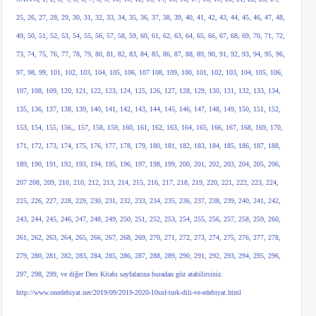
25, 26, 27, 28, 29, 30, 31, 32, 33, 34, 35, 36, 37, 38, 39, 40, 41, 42, 43, 44, 45, 46, 47, 48,
49, 50, 51, 52, 53, 54, 55, 56, 57, 58, 59, 60, 61, 62, 63, 64, 65, 66, 67, 68, 69, 70, 71, 72,
73, 74, 75, 76, 77, 78, 79, 80, 81, 82, 83, 84, 85, 86, 87, 88, 89, 90, 91, 92, 93, 94, 95, 96,
97, 98, 99, 101, 102, 103, 104, 105, 106, 107 108, 109, 100, 101, 102, 103, 104, 105, 106,
107, 108, 109, 120, 121, 122, 123, 124, 125, 126, 127, 128, 129, 130, 131, 132, 133, 134,
135, 136, 137, 138, 139, 140, 141, 142, 143, 144, 145, 146, 147, 148, 149, 150, 151, 152,
153, 154, 155, 156,, 157, 158, 159, 160, 161, 162, 163, 164, 165, 166, 167, 168, 169, 170,
171, 172, 173, 174, 175, 176, 177, 178, 179, 180, 181, 182, 183, 184, 185, 186, 187, 188,
189, 190, 191, 192, 193, 194, 195, 196, 197, 198, 199, 200, 201, 202, 203, 204, 205, 206,
207 208, 209, 210, 210, 212, 213, 214, 215, 216, 217, 218, 219, 220, 221, 222, 223, 224,
225, 226, 227, 228, 229, 230, 231, 232, 233, 234, 235, 236, 237, 238, 239, 240, 241, 242,
243, 244, 245, 246, 247, 248, 249, 250, 251, 252, 253, 254, 255, 256, 257, 258, 259, 260,
261, 262, 263, 264, 265, 266, 267, 268, 269, 270, 271, 272, 273, 274, 275, 276, 277, 278,
279, 280, 281, 282, 283, 284, 285, 286, 287, 288, 289, 290, 291, 292, 293, 294, 295, 296,
297, 298, 299, ve diğer Ders Kitabı sayfalarına buradan göz atabilirsiniz.
http://www.onedebiyat.net/2019/09/2019-2020-10snf-turk-dili-ve-edebiyat.html