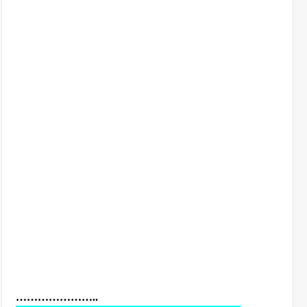
…………………..