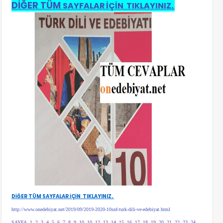
DİĞER TÜM
SAYFALAR İÇİN TIKLAYINIZ.
DİĞER TÜM
SAYFALAR İÇİN TIKLAYINIZ.
http://www.onedebiyat.net/2019/09/2019-2020-10snf-turk-dili-ve-edebiyat.html
SAYFA, 1, 2, 3, 4, 5, 6, 7, 8, 9, 10, 10, 12, 13, 14, 15, 16, 17, 18, 19, 20, 21, 22, 23, 24,