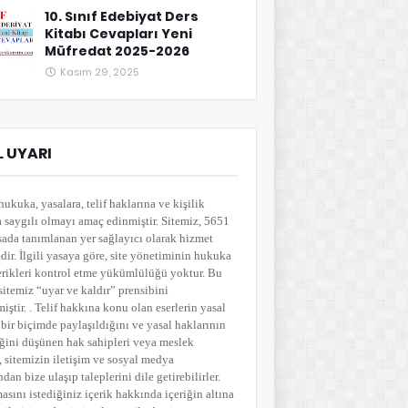
10. Sınıf Edebiyat Ders
Kitabı Cevapları Yeni
Müfredat 2025-2026
Kasım 29, 2025
 UYARI
hukuka, yasalara, telif haklarına ve kişilik
a saygılı olmayı amaç edinmiştir. Sitemiz, 5651
sada tanımlanan yer sağlayıcı olarak hizmet
ir. İlgili yasaya göre, site yönetiminin hukuka
çerikleri kontrol etme yükümlülüğü yoktur. Bu
sitemiz “uyar ve kaldır” prensibini
ştir. . Telif hakkına konu olan eserlerin yasal
bir biçimde paylaşıldığını ve yasal haklarının
ğini düşünen hak sahipleri veya meslek
i, sitemizin iletişim ve sosyal medya
ndan bize ulaşıp taleplerini dile getirebilirler.
asını istediğiniz içerik hakkında içeriğin altına