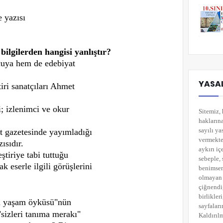
 yazısı
 bilgilerden hangisi yanlıştır?
cuya hem de edebiyat
YASAL
tiri sanatçıları Ahmet
i; izlenimci ve okur
Sitemiz, 
hakların
sayılı ya
 gazetesinde yayımladığı
vermekted
zısıdır.
aykırı i
eştiriye tabi tuttuğu
sebeple, 
k eserle ilgili görüşlerini
benimsemi
olmayan 
çiğnendi
birlikler
in yaşam öyküsü"nün
sayfaları
 "sizleri tanıma merakı"
Kaldırılm