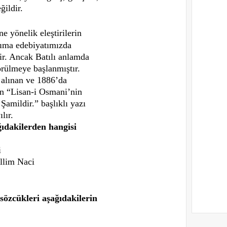
ildir.
ne yönelik eleştirilerin
kıma edebiyatımızda
ilir. Ancak Batılı anlamda
rülmeye başlanmıştır.
 alınan ve 1886’da
an “Lisan-i Osmani’nin
amildir.” başlıklı yazı
lır.
ıdakilerden hangisi
i
llim Naci
sözcükleri aşağıdakilerin