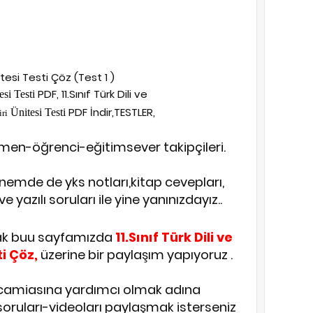
nitesi Testi Çöz (Test 1 )
PDF, 11.Sınıf Türk Dili ve
esi Testi
PDF İndir,TESTLER,
Ünitesi Testi
iri
men-öğrenci-eğitimsever takipçileri.
emde de yks notları,kitap cevepları,
 yazılı soruları ile yine yanınızdayız..
ak buu sayfamızda
11.Sınıf Türk Dili ve
ti Çöz,
üzerine bir paylaşım yapıyoruz .
 camiasına yardımcı olmak adına
ı-soruları-videoları paylaşmak isterseniz