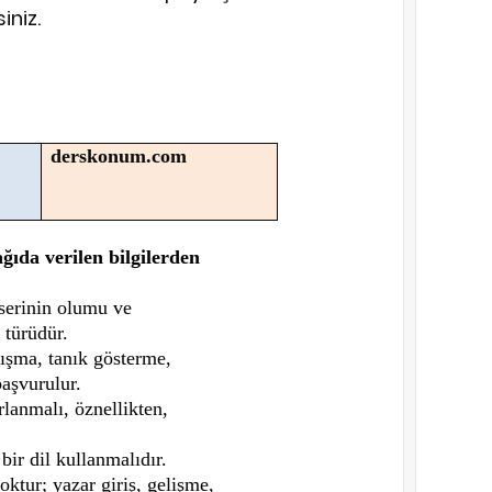
iniz.
derskonum.com
şağıda verilen bilgilerden
eserinin olumu ve
 türüdür.
tışma, tanık gösterme,
başvurulur.
lanmalı, öznellikten,
bir dil kullanmalıdır.
yoktur; yazar giriş, gelişme,