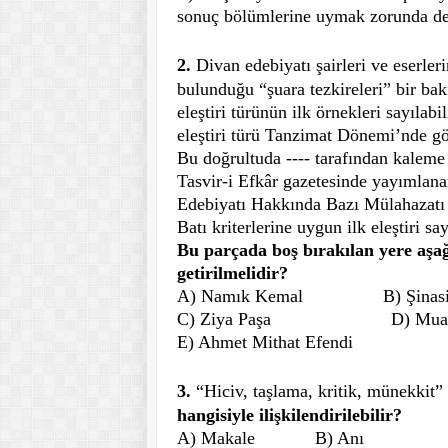
sonuç bölümlerine uymak zorunda değ
2.
Divan edebiyatı şairleri ve eserleri
bulunduğu “şuara tezkireleri” bir ba
eleştiri türünün ilk örnekleri sayılab
eleştiri türü Tanzimat Dönemi’nde gö
Bu doğrultuda ---- tarafından kaleme
Tasvir-i Efkâr gazetesinde yayımlan
Edebiyatı Hakkında Bazı Mülahazatı Ş
Batı kriterlerine uygun ilk eleştiri sayı
Bu parçada boş bırakılan yere aşağ
getirilmelidir?
A) Namık Kemal
B) Şinas
C) Ziya Paşa
D) Mua
E) Ahmet Mithat Efendi
3.
“Hiciv, taşlama, kritik, münekkit”
hangisiyle ilişkilendirilebilir?
A) Makale
B) Anı