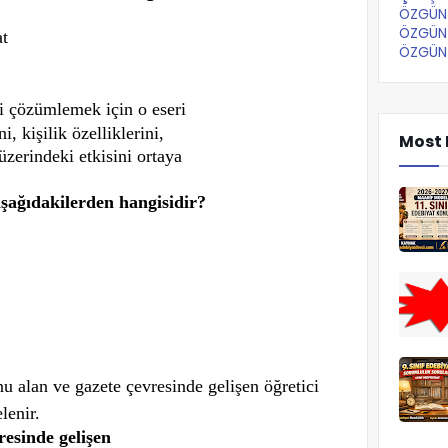
ÖZGÜN 
ÖZGÜN 
at
ÖZGÜN 
yi çözümlemek için o eseri
, kişilik özelliklerini,
Most 
 üzerindeki etkisini ortaya
aşağıdakilerden hangisidir?
nu alan ve gazete çevresinde gelişen öğretici
lenir.
resinde gelişen