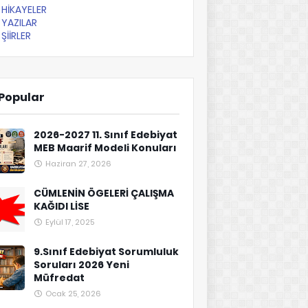
HİKAYELER
YAZILAR
ŞİİRLER
Popular
2026-2027 11. Sınıf Edebiyat
MEB Maarif Modeli Konuları
Haziran 27, 2026
CÜMLENİN ÖGELERİ ÇALIŞMA
KAĞIDI LİSE
Eylül 17, 2025
9.Sınıf Edebiyat Sorumluluk
Soruları 2026 Yeni
Müfredat
Ocak 25, 2026