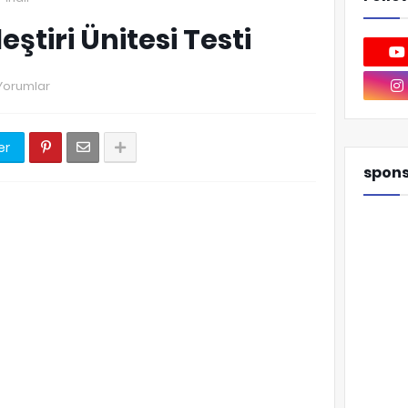
leştiri Ünitesi Testi
Yorumlar
er
spon