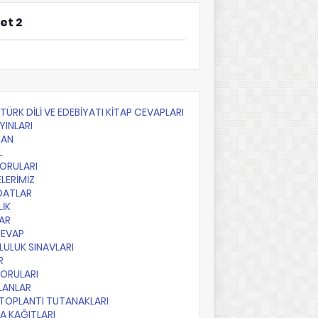
et 2
F TÜRK DİLİ VE EDEBİYATI KİTAP CEVAPLARI
YINLARI
AN
L
SORULARI
LERİMİZ
DATLAR
LİK
AR
CEVAP
ULUK SINAVLARI
R
SORULARI
PLANLAR
TOPLANTI TUTANAKLARI
A KAĞITLARI