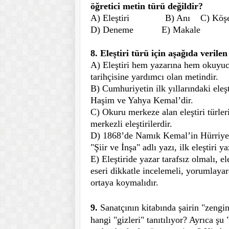
öğretici metin türü değildir?
A) Eleştiri
B) Anı
C) Köşe
D) Deneme
E) Makale
8. Eleştiri türü için aşağıda verilen
A) Eleştiri hem yazarına hem okuyu
tarihçisine yardımcı olan metindir.
B) Cumhuriyetin ilk yıllarındaki eleş
Haşim ve Yahya Kemal’dir.
C) Okuru merkeze alan eleştiri türler
merkezli eleştirilerdir.
D) 1868’de Namık Kemal’in Hürriyet
"Şiir ve İnşa" adlı yazı, ilk eleştiri ya
E) Eleştiride yazar tarafsız olmalı, el
eseri dikkatle incelemeli, yorumlayara
ortaya koymalıdır.
9.
Sanatçının kitabında şairin "zeng
hangi "gizleri" tanıtılıyor? Ayrıca şu