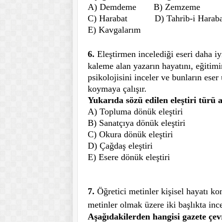
A) Demdeme
B) Zemzeme
C) Harabat
D) Tahrib-i Harab
E) Kavgalarım
6.
Eleştirmen incelediği eseri daha i
kaleme alan yazarın hayatını, eğitimini
psikolojisini inceler ve bunların eser
koymaya çalışır.
Yukarıda sözü edilen eleştiri türü 
A) Topluma dönük eleştiri
B) Sanatçıya dönük eleştiri
C) Okura dönük eleştiri
D) Çağdaş eleştiri
E) Esere dönük eleştiri
7.
Öğretici metinler kişisel hayatı ko
metinler olmak üzere iki başlıkta ince
Aşağıdakilerden hangisi gazete çev