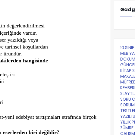
Gadg
tin değerlendirilmesi
içeriğinde vardır.
ser yazıldığı veya
e tarihsel koşullardan
10.SINI
MEB YA
ir üründür.
DOKÜM
akilerden hangisinde
GÜNCE
KİTAP 
eleştiri
MAKALE
iri
MÜFRE
REHBER
SLAYTL
SORU 
ri
SORUML
TESTLE
YAZILI 
-yeni edebiyat tartışmaları etrafında birçok
YILLIK 
ZÜMRE 
 eserlerden biri değildir?
ÇALIŞM