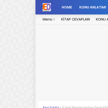
HOME
KONU ANLATIMI
Menü ↑
KİTAP CEVAPLARI
KONU A
Ana Sayfa
11.Sınıf Eleştiri Ünitesi Testi PD