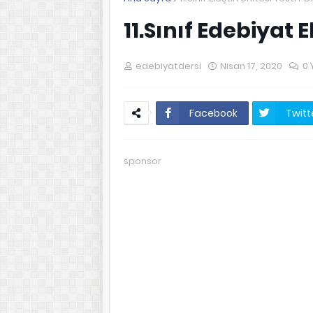
11.Sınıf Edebiyat E
edebiyatdersi
Nisan 17, 2020
0 
Facebook
Twitt
sponsor