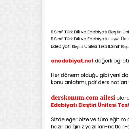
11.Sınıf Türk Dili ve Edebiyatı Eleştiri Ü
11.Sınıf Türk Dili ve Edebiyatı
Ünit
Eleştiri
Edebiyatı
,11.Sınıf
Ünitesi Testi
Eleştiri
Eleşt
onedebiyat.net
değerli öğret
Her dönem olduğu gibi yeni dön
konu anlatımı, pdf ders notları ve
derskonum.com ailesi
olar
Edebiyatı Eleştiri Ünitesi Tes
Sizde eğer bize ve tüm eğitim
hazırladığınız yazılıları-notlar