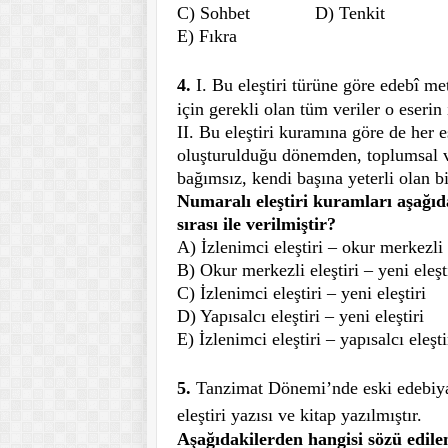
C) Sohbet
D) Tenkit
E) Fıkra
4.
I. Bu eleştiri türüne göre edebî me
için gerekli olan tüm veriler o eserin 
II. Bu eleştiri kuramına göre de her e
oluşturulduğu dönemden, toplumsal v
bağımsız, kendi başına yeterli olan b
Numaralı eleştiri kuramları aşağıd
sırası ile verilmiştir?
A) İzlenimci eleştiri – okur merkezli 
B) Okur merkezli eleştiri – yeni eleşt
C) İzlenimci eleştiri – yeni eleştiri
D) Yapısalcı eleştiri – yeni eleştiri
E) İzlenimci eleştiri – yapısalcı eleşti
5.
Tanzimat Dönemi’nde eski edebiyat
eleştiri yazısı ve kitap yazılmıştır.
Aşağıdakilerden hangisi sözü edilen