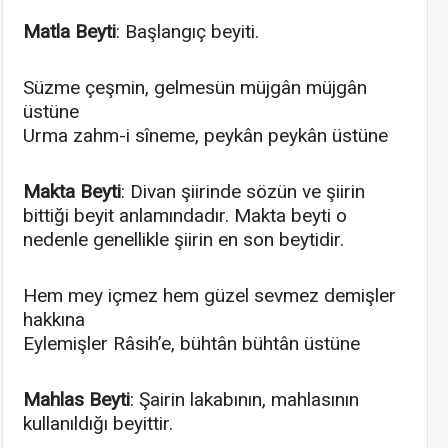
Matla Beyti
: Başlangıç beyiti.
Süzme çeşmin, gelmesün müjgân müjgân
üstüne
Urma zahm-i sîneme, peykân peykân üstüne
Makta Beyti
: Divan şiirinde sözün ve şiirin
bittiği beyit anlamındadır. Makta beyti o
nedenle genellikle şiirin en son beytidir.
Hem mey içmez hem güzel sevmez demişler
hakkına
Eylemişler Râsih’e, bühtân bühtân üstüne
Mahlas Beyti
: Şairin lakabının, mahlasının
kullanıldığı beyittir.