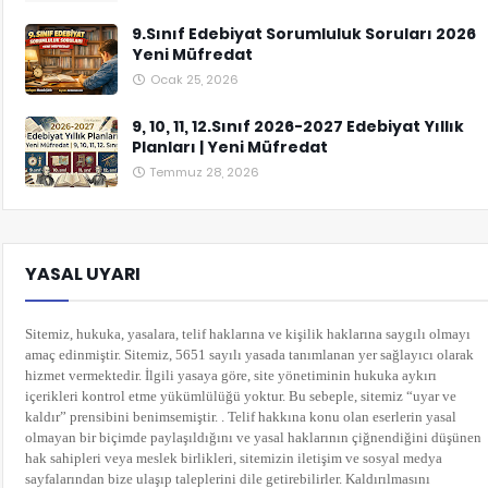
9.Sınıf Edebiyat Sorumluluk Soruları 2026
Yeni Müfredat
Ocak 25, 2026
9, 10, 11, 12.Sınıf 2026-2027 Edebiyat Yıllık
Planları | Yeni Müfredat
Temmuz 28, 2026
YASAL UYARI
Sitemiz, hukuka, yasalara, telif haklarına ve kişilik haklarına saygılı olmayı
amaç edinmiştir. Sitemiz, 5651 sayılı yasada tanımlanan yer sağlayıcı olarak
hizmet vermektedir. İlgili yasaya göre, site yönetiminin hukuka aykırı
içerikleri kontrol etme yükümlülüğü yoktur. Bu sebeple, sitemiz “uyar ve
kaldır” prensibini benimsemiştir. . Telif hakkına konu olan eserlerin yasal
olmayan bir biçimde paylaşıldığını ve yasal haklarının çiğnendiğini düşünen
hak sahipleri veya meslek birlikleri, sitemizin iletişim ve sosyal medya
sayfalarından bize ulaşıp taleplerini dile getirebilirler. Kaldırılmasını