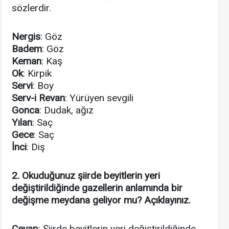
sözlerdir.
Nergis
: Göz
Badem
: Göz
Keman
: Kaş
Ok
: Kirpik
Servi
: Boy
Serv-i Revan
: Yürüyen sevgili
Gonca
: Dudak, ağız
Yılan
: Saç
Gece
: Saç
İnci
: Diş
2. Okuduğunuz şiirde beyitlerin yeri
değiştirildiğinde gazellerin anlamında bir
değişme meydana geliyor mu? Açıklayınız.
Cevap
: Şiirde beyitlerin yeri değiştirildiğinde