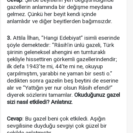
gazellerin anlamında bir değişme meydana
gelmez. Çünkü her beyit kendi içinde
anlamlıdır ve diğer beyitlerden bağımsızdır.
3.
Attila İlhan, “Hangi Edebiyat” isimli eserinde
şöyle demektedir: “Râsih’in ünlü gazeli, Türk
şiirinin geleneksel ahengini en tumturaklı
şekliyle hissettiren görkemli gazellerindendir;
ilk defa 1943’te mi, 44’te mi ne, okuyup
çarpılmıştım, yarabbi ne yaman bir sesti o.”
dedikten sonra gazelin beş beytini de eserine
alır ve “Yattığın yer nur olsun Râsih efendi!”
diyerek sözlerini tamamlar.
Okuduğunuz gazel
sizi nasıl etkiledi? Anlatınız
.
Cevap
: Bu gazel beni çok etkiledi. Aşığın
sevgilisine duyduğu sevgiyi çok güzel bir
şekilde anlatmıştır.