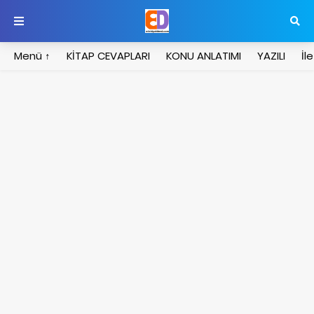
Menü ↑
KİTAP CEVAPLARI
KONU ANLATIMI
YAZILI
İl