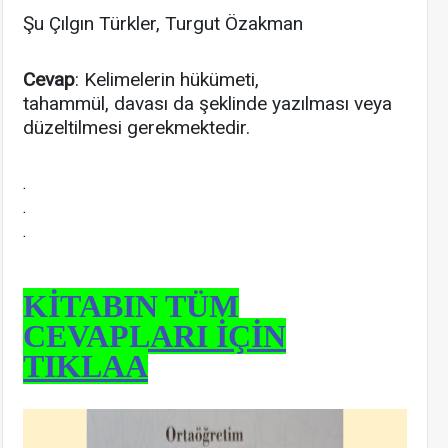
Şu Çılgın Türkler, Turgut Özakman
Cevap
: Kelimelerin hükümeti,
tahammül, davası da şeklinde yazılması veya
düzeltilmesi gerekmektedir.
.
.
.
KİTABIN TÜM
CEVAPLARI İÇİN
TIKLAA