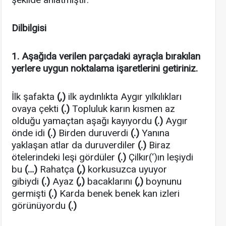
Dilbilgisi
1. Aşağıda verilen parçadaki ayraçla bırakılan
yerlere uygun noktalama işaretlerini getiriniz.
İlk şafakta
(,)
ilk aydınlıkta Aygır yılkılıkları
ovaya çekti
(.)
Topluluk karın kısmen az
olduğu yamaçtan aşağı kayıyordu
(.)
Aygır
önde idi
(.)
Birden duruverdi
(.)
Yanına
yaklaşan atlar da duruverdiler
(.)
Biraz
ötelerindeki leşi gördüler
(.)
Çilkır(‘)ın leşiydi
bu
(…)
Rahatça
(,)
korkusuzca uyuyor
gibiydi
(.)
Ayaz
(,)
bacaklarını
(,)
boynunu
germişti
(.)
Karda benek benek kan izleri
görünüyordu
(.)