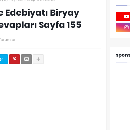
 ve Edebiyatı Biryay
evapları Sayfa 155
Yorumlar
spon
er