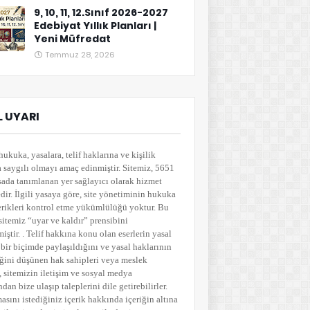
9, 10, 11, 12.Sınıf 2026-2027
Edebiyat Yıllık Planları |
Yeni Müfredat
Temmuz 28, 2026
 UYARI
hukuka, yasalara, telif haklarına ve kişilik
a saygılı olmayı amaç edinmiştir. Sitemiz, 5651
sada tanımlanan yer sağlayıcı olarak hizmet
ir. İlgili yasaya göre, site yönetiminin hukuka
çerikleri kontrol etme yükümlülüğü yoktur. Bu
sitemiz “uyar ve kaldır” prensibini
ştir. . Telif hakkına konu olan eserlerin yasal
bir biçimde paylaşıldığını ve yasal haklarının
ğini düşünen hak sahipleri veya meslek
i, sitemizin iletişim ve sosyal medya
ndan bize ulaşıp taleplerini dile getirebilirler.
asını istediğiniz içerik hakkında içeriğin altına