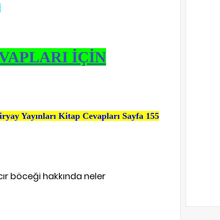
t
VAPLARI İÇİN
iryay Yayınları Kitap Cevapları Sayfa 155
ırcır böceği hakkında neler