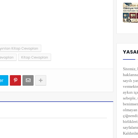
ayınları Kitap Cevapları
YASAL
Cevapları
Kitap Cevapları
Sitemiz, 
hakların
er
sayılı ya
vermekted
aykırı i
sebeple, 
benimsemi
olmayan 
çiğnendi
birlikler
sayfaları
Kaldırılm