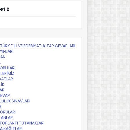
et 2
F TÜRK DİLİ VE EDEBİYATI KİTAP CEVAPLARI
YINLARI
AN
L
SORULARI
LERİMİZ
DATLAR
LİK
AR
CEVAP
ULUK SINAVLARI
R
SORULARI
PLANLAR
TOPLANTI TUTANAKLARI
A KAĞITLARI