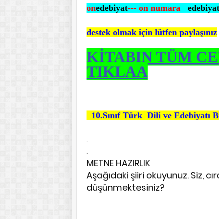
on
edebiyat
--- on numara
edebiya
destek olmak için lütfen paylaşınız
KİTABIN TÜM CE
TIKLAA
10.Sınıf Türk Dili ve Edebiyatı B
.
.
METNE HAZIRLIK
Aşağıdaki şiiri okuyunuz. Siz, c
düşünmektesiniz?