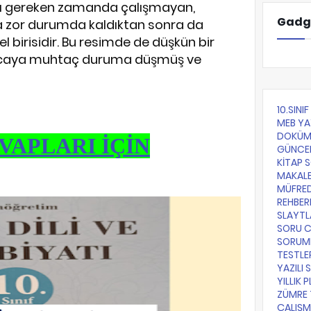
sı gereken zamanda çalışmayan,
Gadg
a zor durumda kaldıktan sonra da
 birisidir. Bu resimde de düşkün bir
ıncaya muhtaç duruma düşmüş ve
10.SINI
MEB YA
DOKÜM
VAPLARI İÇİN
GÜNCE
KİTAP 
MAKALE
MÜFRE
REHBER
SLAYTL
SORU 
SORUML
TESTLE
YAZILI 
YILLIK 
ZÜMRE 
ÇALIŞM