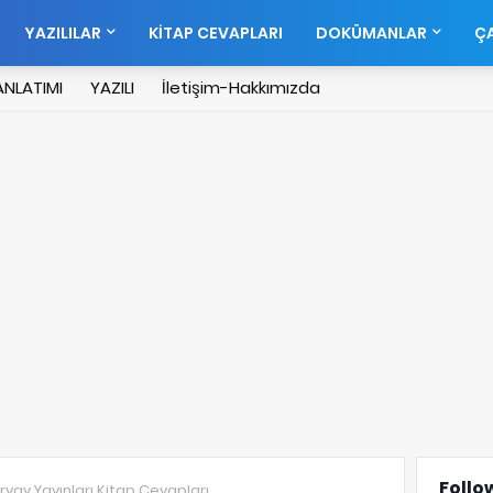
YAZILILAR
KİTAP CEVAPLARI
DOKÜMANLAR
ÇA
NLATIMI
YAZILI
İletişim-Hakkımızda
Follo
Biryay Yayınları Kitap Cevapları