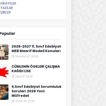
HİKAYELER
YAZILAR
ŞİİRLER
Popular
2026-2027 11. Sınıf Edebiyat
MEB Maarif Modeli Konuları
Haziran 27, 2026
CÜMLENİN ÖGELERİ ÇALIŞMA
KAĞIDI LİSE
Eylül 17, 2025
9.Sınıf Edebiyat Sorumluluk
Soruları 2026 Yeni
Müfredat
Ocak 25, 2026