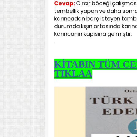
Cevap:
Cırcır böceği çalışma
tembellik yapan ve daha sonr
karıncadan borç isteyen tembel
durumda kışın ortasında kar
karıncanın kapısına gelmiştir.
.
KİTABIN TÜM CE
TIKLAA