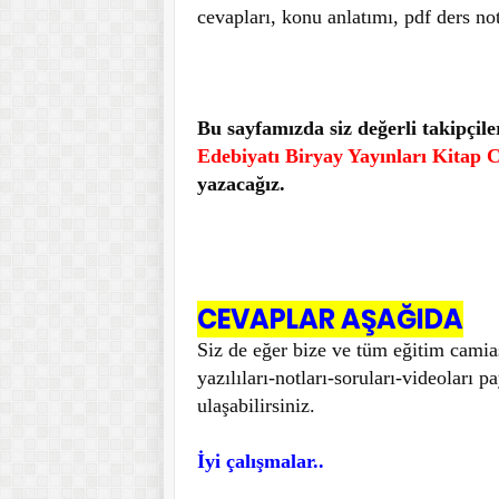
cevapları, konu anlatımı, pdf ders no
Bu sayfamızda siz değerli takipçil
Edebiyatı Biryay Yayınları Kitap C
yazacağız.
CEVAPLAR AŞAĞIDA
Siz de eğer bize ve tüm eğitim camia
yazılıları-notları-soruları-videoları 
ulaşabilirsiniz.
İyi çalışmalar..