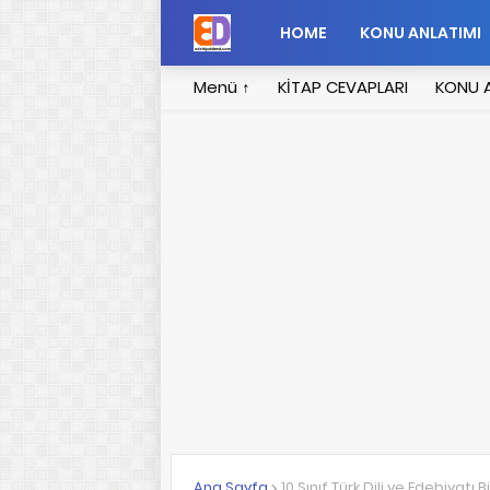
HOME
KONU ANLATIMI
Menü ↑
KİTAP CEVAPLARI
KONU A
Ana Sayfa
10.Sınıf Türk Dili ve Edebiyatı 