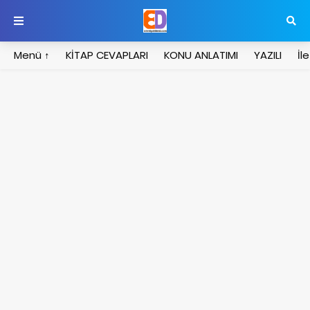
Menü ↑
KİTAP CEVAPLARI
KONU ANLATIMI
YAZILI
İl