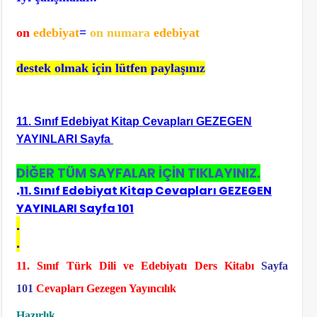
on
edebiyat
=
on numara
edebiyat
destek olmak için lütfen paylaşınız
11. Sınıf Edebiyat Kitap Cevapları GEZEGEN
YAYINLARI Sayfa
DİĞER TÜM SAYFALAR İÇİN TIKLAYINIZ.
.
11. Sınıf Edebiyat Kitap Cevapları GEZEGEN
YAYINLARI Sayfa 101
.
.
11. Sınıf Türk Dili ve Edebiyatı Ders Kitabı
Sayfa
101
Cevapları Gezegen Yayıncılık
Hazırlık