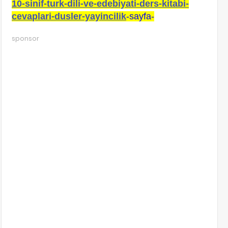
10-sinif-turk-dili-ve-edebiyati-ders-kitabi-
cevaplari-dusler-yayincilik
-sayfa-
sponsor