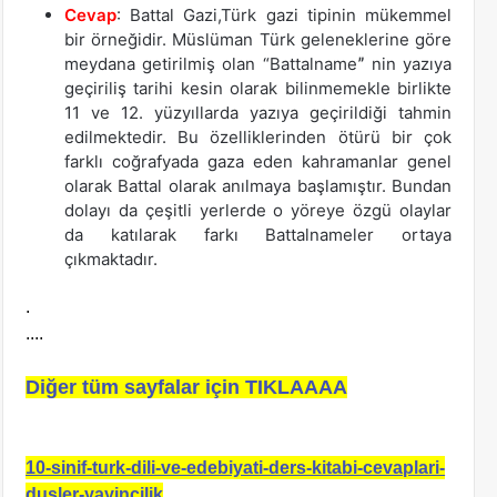
Cevap
: Battal Gazi,Türk gazi tipinin mükemmel
bir örneğidir. Müslüman Türk geleneklerine göre
meydana getirilmiş olan “Battalnameˮ nin yazıya
geçiriliş tarihi kesin olarak bilinmemekle birlikte
11 ve 12. yüzyıllarda yazıya geçirildiği tahmin
edilmektedir. Bu özelliklerinden ötürü bir çok
farklı coğrafyada gaza eden kahramanlar genel
olarak Battal olarak anılmaya başlamıştır. Bundan
dolayı da çeşitli yerlerde o yöreye özgü olaylar
da katılarak farkı Battalnameler ortaya
çıkmaktadır.
.
....
Diğer tüm sayfalar için TIKLAAAA
10-sinif-turk-dili-ve-edebiyati-ders-kitabi-cevaplari-
dusler-yayincilik