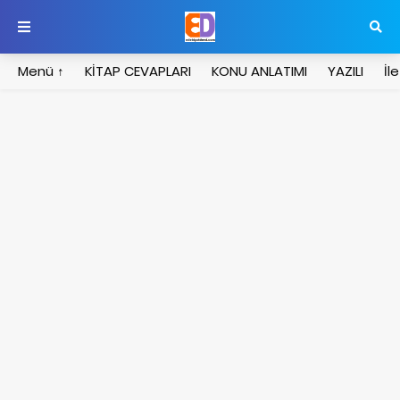
Menü ↑
KİTAP CEVAPLARI
KONU ANLATIMI
YAZILI
İl