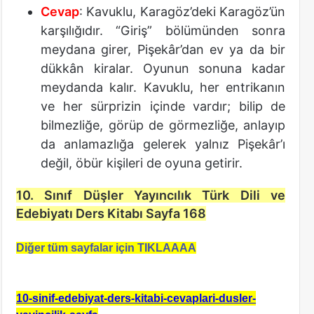
Cevap
: Kavuklu, Karagöz’deki Karagöz’ün
karşılığıdır. “Giriş” bölümünden sonra
meydana girer, Pişekâr’dan ev ya da bir
dükkân kiralar. Oyunun sonuna kadar
meydanda kalır. Kavuklu, her entrikanın
ve her sürprizin içinde vardır; bilip de
bilmezliğe, görüp de görmezliğe, anlayıp
da anlamazlığa gelerek yalnız Pişekâr’ı
değil, öbür kişileri de oyuna getirir.
10. Sınıf Düşler Yayıncılık Türk Dili ve
Edebiyatı Ders Kitabı Sayfa 168
Diğer tüm sayfalar için TIKLAAAA
10-sinif-edebiyat-ders-kitabi-cevaplari-dusler-