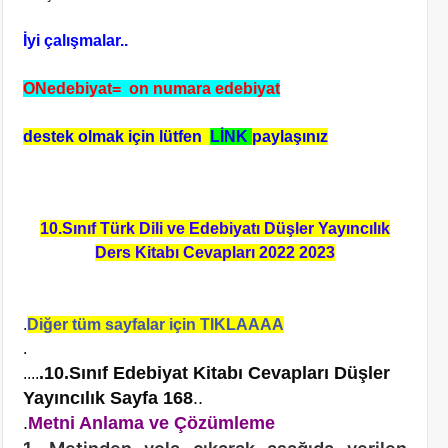
İyi çalışmalar..
ONedebiyat= on numara edebiyat
destek olmak için lütfen
LİNK
paylaşınız
10.Sınıf Türk Dili ve Edebiyatı Düşler Yayıncılık
Ders Kitabı Cevapları 2022 2023
.
Diğer tüm sayfalar için TIKLAAAA
.
.10.Sınıf Edebiyat Kitabı Cevapları Düşler
....
Yayıncılık Sayfa 168
..
.
Metni Anlama ve Çözümleme