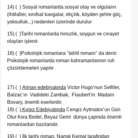
14) ( ) Sosyal romanlarda sosyal olay ve olguların
(ihtilaller, sınıfsal kavgalar, ırkçılık, köyden şehre göç,
yoksulluk...) nedenleri üzerinde durulur
15) ( )Tarihi romanlarda hırsızlık, soygun ve cinayet
olayları işlenir.
16) ( )Psikolojik romanlara "tahlil romanı" da denir.
Psikolojik romanlarda roman kahramanlarının ruh
çözümlemeleri yapılır
17) ( )
Alman edebiyatında
Victor Hugo’nun Sefiller,
Balzac’ın Vadideki Zambak, Flaubert’in Madam
Bovary, önemli eserlerdir.
18) ( )
Kırgız Edebiyatında
Cengiz Aytmatov’un Gün
Olur Asra Bedel, Beyaz Gemi dünya çapında önemli
romanlardan bazılarıdır.
19) ( ) İlk tarihi roman, Namık Kemal tarafından