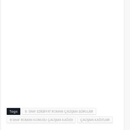
Tags
9. SINIF EDEBİYAT ROMAN ÇALIŞMA SORULARI
9.SINIF ROMAN KONUSU ÇALIŞMA KAĞIDI
ÇALIŞMA KAĞITLARI