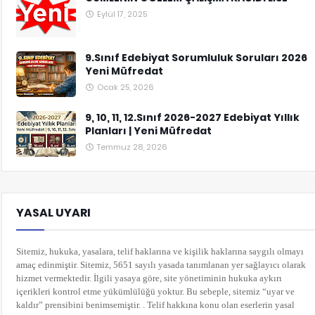
Eylül 17, 2025
9.Sınıf Edebiyat Sorumluluk Soruları 2026
Yeni Müfredat
Ocak 25, 2026
9, 10, 11, 12.Sınıf 2026-2027 Edebiyat Yıllık
Planları | Yeni Müfredat
Temmuz 28, 2026
YASAL UYARI
Sitemiz, hukuka, yasalara, telif haklarına ve kişilik haklarına saygılı olmayı
amaç edinmiştir. Sitemiz, 5651 sayılı yasada tanımlanan yer sağlayıcı olarak
hizmet vermektedir. İlgili yasaya göre, site yönetiminin hukuka aykırı
içerikleri kontrol etme yükümlülüğü yoktur. Bu sebeple, sitemiz “uyar ve
kaldır” prensibini benimsemiştir. . Telif hakkına konu olan eserlerin yasal