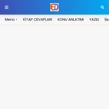
Menü ↑
KİTAP CEVAPLARI
KONU ANLATIMI
YAZILI
İl