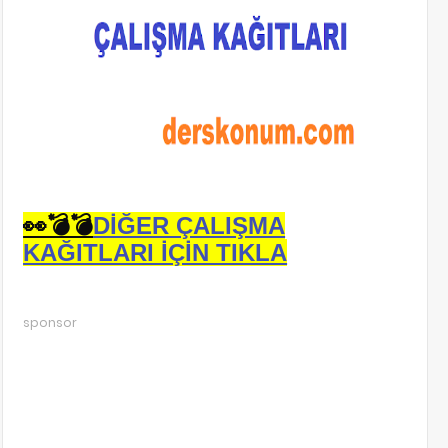
👀💣💣
DİĞER ÇALIŞMA
KAĞITLARI İÇİN TIKLA
sponsor