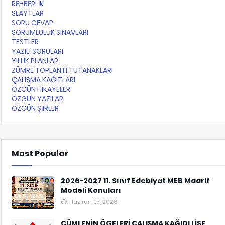
REHBERLİK
SLAYTLAR
SORU CEVAP
SORUMLULUK SINAVLARI
TESTLER
YAZILI SORULARI
YILLIK PLANLAR
ZÜMRE TOPLANTI TUTANAKLARI
ÇALIŞMA KAĞITLARI
ÖZGÜN HİKAYELER
ÖZGÜN YAZILAR
ÖZGÜN ŞİİRLER
Most Popular
2026-2027 11. Sınıf Edebiyat MEB Maarif
Modeli Konuları
Haziran 27, 2026
CÜMLENİN ÖGELERİ ÇALIŞMA KAĞIDI LİSE