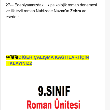
27-– Edebiyatımızdaki ilk psikolojik roman denemesi
ve ilk tezli roman Nabizade Nazım’ın
Zehra
adlı
eseridir.
👀💣💣
DİĞER ÇALIŞMA KAĞITLARI İÇİN
TIKLAYINIZZ