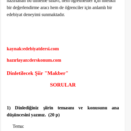
hazırlanan bu dinleme sınavı, hem öğretmenler için nitelikli
bir değerlendirme aracı hem de öğrenciler için anlamlı bir
edebiyat deneyimi sunmaktadır.
kaynak:edebiyatdersi.com
hazırlayan:derskonum.com
Dinletilecek Şiir "Makber"
SORULAR
1) Dinlediğiniz şiirin temasını ve konusunu ana
düşüncesini yazınız.
(20 p)
Tema: