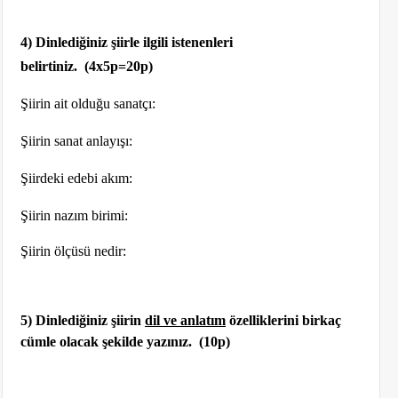
4) Dinlediğiniz şiirle ilgili istenenleri
belirtiniz.
(4x5p=20p)
Şiirin ait olduğu sanatçı:
Şiirin sanat anlayışı:
Şiirdeki edebi akım:
Şiirin
nazım birimi
:
Şiirin ölçüsü
nedir
:
5) Dinlediğiniz şiirin
dil ve anlatım
özelliklerini birkaç
cümle olacak şekilde yazınız.
(10p)