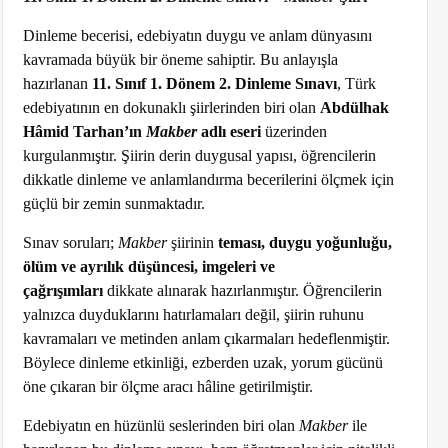
Dinleme becerisi, edebiyatın duygu ve anlam dünyasını
kavramada büyük bir öneme sahiptir. Bu anlayışla
hazırlanan
11. Sınıf 1. Dönem 2. Dinleme Sınavı
, Türk
edebiyatının en dokunaklı şiirlerinden biri olan
Abdülhak
Hâmid Tarhan’ın
Makber
adlı eseri
üzerinden
kurgulanmıştır. Şiirin derin duygusal yapısı, öğrencilerin
dikkatle dinleme ve anlamlandırma becerilerini ölçmek için
güçlü bir zemin sunmaktadır.
Sınav soruları;
Makber
şiirinin
teması, duygu yoğunluğu,
ölüm ve ayrılık düşüncesi, imgeleri ve
çağrışımları
dikkate alınarak hazırlanmıştır. Öğrencilerin
yalnızca duyduklarını hatırlamaları değil, şiirin ruhunu
kavramaları ve metinden anlam çıkarmaları hedeflenmiştir.
Böylece dinleme etkinliği, ezberden uzak, yorum gücünü
öne çıkaran bir ölçme aracı hâline getirilmiştir.
Edebiyatın en hüzünlü seslerinden biri olan
Makber
ile