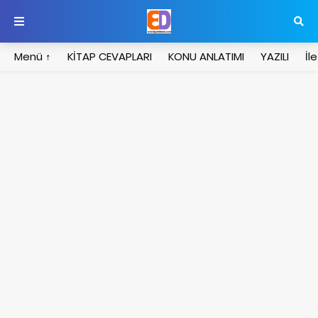
Menü ↑
KİTAP CEVAPLARI
KONU ANLATIMI
YAZILI
İl