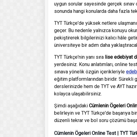
uygun sorular sayesinde gerçek sınav de
sonunda hangi konularda daha fazla tekr
TYT Türkçe'de yüksek netlere ulaşmanı
geçer. Bu nedenle yalnızca konuyu okum
pekiştirerek bilgilerinizi kalıcı hâle get
üniversiteye bir adım daha yaklaştıracak
TYT Türkçe'nin yanı sıra
lise edebiyat d
yerdesiniz. Konu anlatımları, online test
sınava yönelik özgün içerikleriyle
edeb
eğitim platformlarından biridir. Sürekli
derslerinizde hem de TYT ve AYT hazır
kolayca ulaşabilirsiniz.
Şimdi aşağıdaki
Cümlenin Ögeleri Onlin
belirleyin ve TYT Türkçe'de başarıya bi
düzenli tekrar ve bol soru çözümü başar
Cümlenin Ögeleri Online Test | TYT Tür