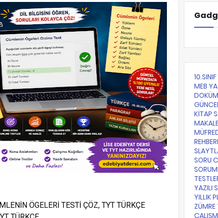
Gadg
10.SINI
MEB YA
DOKÜM
GÜNCE
KİTAP 
MAKALE
MÜFRE
REHBER
SLAYTL
SORU 
SORUML
TESTLE
YAZILI 
YILLIK 
MLENİN ÖGELERİ TESTİ ÇÖZ, TYT TÜRKÇE
ZÜMRE 
ÇALIŞM
TYT TÜRKÇE,