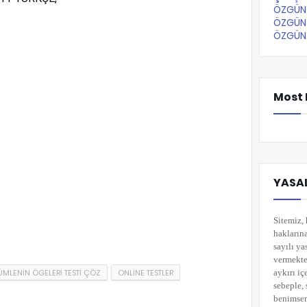
ÖZGÜN 
ÖZGÜN 
ÖZGÜN 
Most 
YASAL
Sitemiz, 
hakların
sayılı ya
vermekted
MLENİN ÖGELERİ TESTİ ÇÖZ
ONLİNE TESTLER
aykırı i
sebeple, 
benimsemi