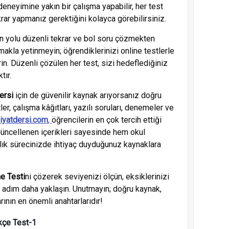
neyimine yakın bir çalışma yapabilir, her test
ar yapmanız gerektiğini kolayca görebilirsiniz.
n yolu düzenli tekrar ve bol soru çözmekten
akla yetinmeyin; öğrendiklerinizi online testlerle
irin. Düzenli çözülen her test, sizi hedeflediğiniz
tır.
ersi
için de güvenilir kaynak arıyorsanız doğru
ler, çalışma kâğıtları, yazılı soruları, denemeler ve
iyatdersi.com
,
öğrencilerin en çok tercih ettiği
 güncellenen içerikleri sayesinde hem okul
lık sürecinizde ihtiyaç duyduğunuz kaynaklara
e Testi
ni çözerek seviyenizi ölçün, eksiklerinizi
r adım daha yaklaşın. Unutmayın; doğru kaynak,
ının en önemli anahtarlarıdır!
kçe Test-1