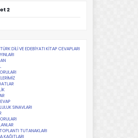
et 2
F TÜRK DİLİ VE EDEBİYATI KİTAP CEVAPLARI
YINLARI
AN
L
SORULARI
LERİMİZ
DATLAR
LİK
AR
CEVAP
ULUK SINAVLARI
R
SORULARI
PLANLAR
TOPLANTI TUTANAKLARI
A KAĞITLARI