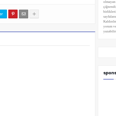
olmayan 
çiğnendi
birlikler
er
sayfaları
Kaldırılm
yorum
ve
yazabilir
spon