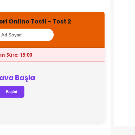
i Online Testi - Test 2
an Süre: 15:00
ava Başla
Başlat