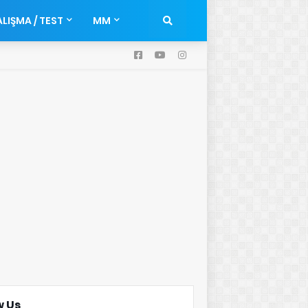
LIŞMA / TEST
MM
w Us