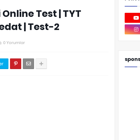
Online Test | TYT
dat | Test-2
0 Yorumlar
spon
er