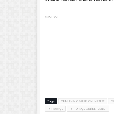
sponsor
Tags
CÜMLENİN ÖGELERİ ONLİNE TEST
CÜ
TYT TÜRKÇE
TYT TÜRKÇE ONLİNE TESTLER