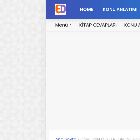
HOME
KONU ANLATIMI
Menü ↑
KİTAP CEVAPLARI
KONU A
Ana Sayfa
CÜMLENİN ÖGELERİ ONLİNE TES