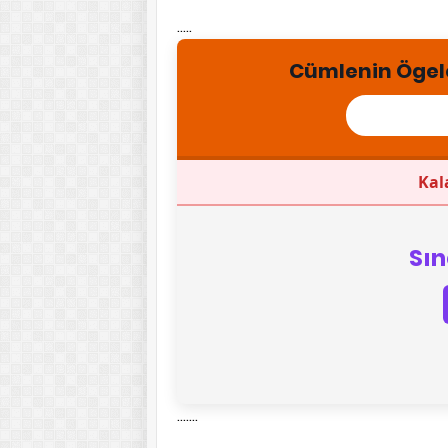
.....
Cümlenin Ögeler
Kal
Sın
.......