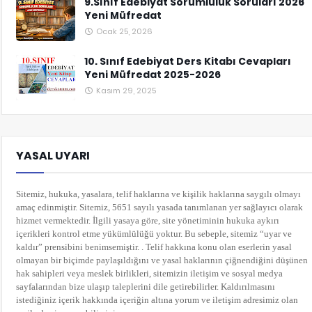
9.Sınıf Edebiyat Sorumluluk Soruları 2026
Yeni Müfredat
Ocak 25, 2026
10. Sınıf Edebiyat Ders Kitabı Cevapları
Yeni Müfredat 2025-2026
Kasım 29, 2025
YASAL UYARI
Sitemiz, hukuka, yasalara, telif haklarına ve kişilik haklarına saygılı olmayı
amaç edinmiştir. Sitemiz, 5651 sayılı yasada tanımlanan yer sağlayıcı olarak
hizmet vermektedir. İlgili yasaya göre, site yönetiminin hukuka aykırı
içerikleri kontrol etme yükümlülüğü yoktur. Bu sebeple, sitemiz “uyar ve
kaldır” prensibini benimsemiştir. . Telif hakkına konu olan eserlerin yasal
olmayan bir biçimde paylaşıldığını ve yasal haklarının çiğnendiğini düşünen
hak sahipleri veya meslek birlikleri, sitemizin iletişim ve sosyal medya
sayfalarından bize ulaşıp taleplerini dile getirebilirler. Kaldırılmasını
istediğiniz içerik hakkında içeriğin altına yorum
ve iletişim adresimiz olan