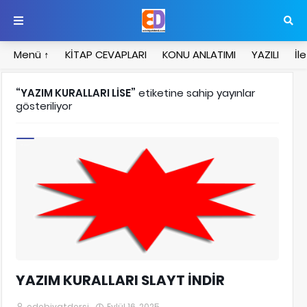
Menü ↑
KİTAP CEVAPLARI
KONU ANLATIMI
YAZILI
İl
YAZIM KURALLARI LİSE
etiketine sahip yayınlar
gösteriliyor
DERS SLAYTLARI
YAZIM KURALLARI SLAYT İNDİR
edebiyatdersi
Eylül 16, 2025