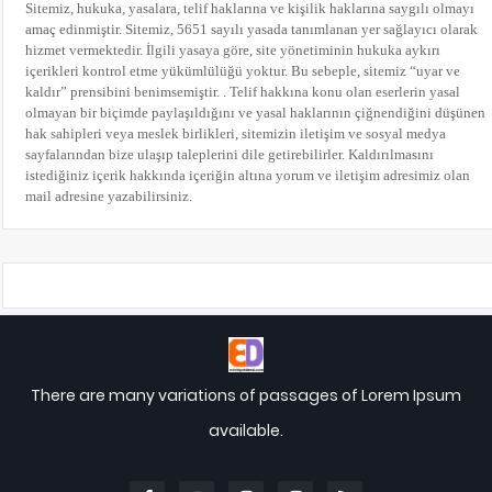
Sitemiz, hukuka, yasalara, telif haklarına ve kişilik haklarına saygılı olmayı
amaç edinmiştir. Sitemiz, 5651 sayılı yasada tanımlanan yer sağlayıcı olarak
hizmet vermektedir. İlgili yasaya göre, site yönetiminin hukuka aykırı
içerikleri kontrol etme yükümlülüğü yoktur. Bu sebeple, sitemiz “uyar ve
kaldır” prensibini benimsemiştir. . Telif hakkına konu olan eserlerin yasal
olmayan bir biçimde paylaşıldığını ve yasal haklarının çiğnendiğini düşünen
hak sahipleri veya meslek birlikleri, sitemizin iletişim ve sosyal medya
sayfalarından bize ulaşıp taleplerini dile getirebilirler. Kaldırılmasını
istediğiniz içerik hakkında içeriğin altına yorum
ve iletişim adresimiz olan
mail adresine yazabilirsiniz.
There are many variations of passages of Lorem Ipsum
available.