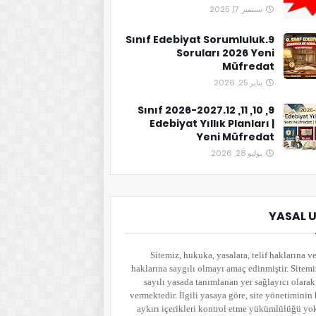
سبتمبر 17, 2025
9.Sınıf Edebiyat Sorumluluk
Soruları 2026 Yeni
Müfredat
يناير 25, 2026
9, 10, 11, 12.Sınıf 2026-2027
Edebiyat Yıllık Planları |
Yeni Müfredat
يوليو 28, 2026
YASAL 
Sitemiz, hukuka, yasalara, telif haklarına ve
haklarına saygılı olmayı amaç edinmiştir. Sitem
sayılı yasada tanımlanan yer sağlayıcı olara
vermektedir. İlgili yasaya göre, site yönetimini
aykırı içerikleri kontrol etme yükümlülüğü yo