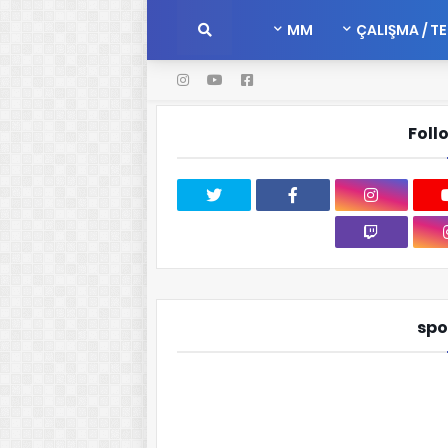
MM
ÇALIŞMA / T
Foll
spo