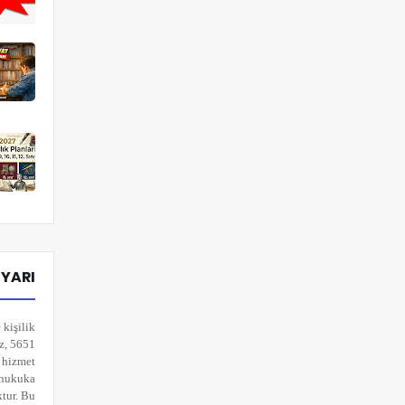
UYARI
 kişilik
iz, 5651
k hizmet
n hukuka
ktur. Bu