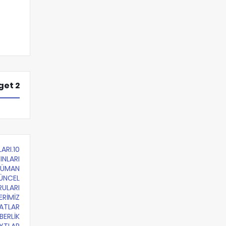
et 2
LARI
INLARI
KÜMAN
ÜNCEL
RULARI
ERİMİZ
ATLAR
BERLİK