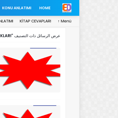
KONU ANLATIMI
HOME
NLATIMI
KİTAP CEVAPLARI
Menü ↑
KLARI
عرض الرسائل ذات التصنيف
2017-2018 EDEBİYAT GRUBU DERSLERİ SENE BAŞI 1.DÖNEM ZÜMRE TOPLANTI TUTANAĞI
EDEBİYAT SENE BAŞI ZÜMRE TOPLANTI TUTANAĞI TÜRK DİLİ VE EDEBİYATI 2017