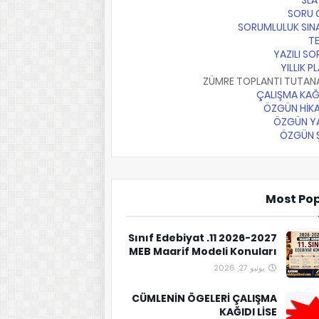
SLA
SORU 
SORUMLULUK SIN
T
YAZILI SO
YILLIK P
ZÜMRE TOPLANTI TUTAN
ÇALIŞMA KAĞ
ÖZGÜN HİKA
ÖZGÜN YA
ÖZGÜN Ş
Most Po
2026-2027 11. Sınıf Edebiyat
MEB Maarif Modeli Konuları
يونيو 27, 2026
CÜMLENİN ÖGELERİ ÇALIŞMA
KAĞIDI LİSE