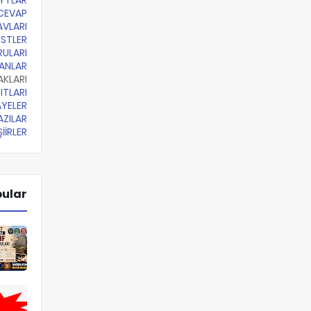
YTLAR
CEVAP
AVLARI
ESTLER
RULARI
LANLAR
AKLARI
ITLARI
YELER
ZILAR
İİRLER
pular