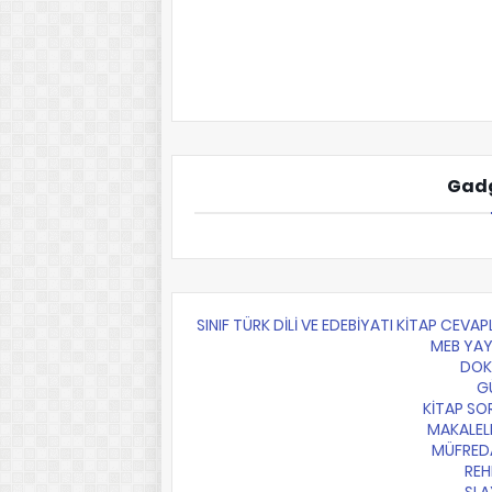
Gadg
10.SINIF TÜRK DİLİ VE EDEBİYATI KİTAP CEVAP
MEB YAY
DO
G
KİTAP SO
MAKALEL
MÜFRED
REH