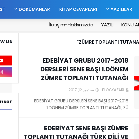
EST
DOKÜMANLAR
KİTAP CEVAPLARI
YAZILILAR
İletişim-Hakkımızda
YAZILI
KONU A
ow Us
ZÜMRE TOPLANTI TUTANA
2017-2018 EDEBİYAT GRUBU
DERSLERİ SENE BAŞI 1.DÖNEM
ZÜMRE TOPLANTI TUTANAĞI
سبتمبر 12, 2017
BLOGYAZARI
2017-2018 EDEBİYAT GRUBU DERSLERİ SENE BAŞI
nsor
1.DÖNEM ZÜMRE TOPLANTI TUTANAĞI, ZÜ…
EDEBİYAT SENE BAŞI ZÜMRE
TOPLANTI TUTANAĞI TÜRK DİLİ VE