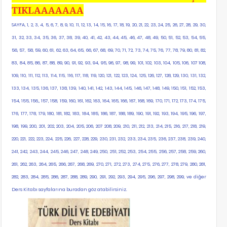
TIKLAAAAAAA
SAYFA, 1, 2, 3, 4, 5, 6, 7, 8, 9, 10, 11, 12, 13, 14, 15, 16, 17, 18, 19, 20, 21, 22, 23, 24, 25, 26, 27, 28, 29, 30,
31, 32, 33, 34, 35, 36, 37, 38, 39, 40, 41, 42, 43, 44, 45, 46, 47, 48, 49, 50, 51, 52, 53, 54, 55,
56, 57, 58, 59, 60, 61, 62, 63, 64, 65, 66, 67, 68, 69, 70, 71, 72, 73, 74, 75, 76, 77, 78, 79, 80, 81, 82,
83, 84, 85, 86, 87, 88, 89, 90, 91, 92, 93, 94, 95, 96, 97, 98, 99, 101, 102, 103, 104, 105, 106, 107 108,
109, 110, 111, 112, 113, 114, 115, 116, 117, 118, 119, 120, 121, 122, 123, 124, 125, 126, 127, 128, 129, 130, 131, 132,
133, 134, 135, 136, 137, 138, 139, 140, 141, 142, 143, 144, 145, 146, 147, 148, 149, 150, 151, 152, 153,
154, 155, 156,, 157, 158, 159, 160, 161, 162, 163, 164, 165, 166, 167, 168, 169, 170, 171, 172, 173, 174, 175,
176, 177, 178, 179, 180, 181, 182, 183, 184, 185, 186, 187, 188, 189, 190, 191, 192, 193, 194, 195, 196, 197,
198, 199, 200, 201, 202, 203, 204, 205, 206, 207 208, 209, 210, 211, 212, 213, 214, 215, 216, 217, 218, 219,
220, 221, 222, 223, 224, 225, 226, 227, 228, 229, 230, 231, 232, 233, 234, 235, 236, 237, 238, 239, 240,
241, 242, 243, 244, 245, 246, 247, 248, 249, 250, 251, 252, 253, 254, 255, 256, 257, 258, 259, 260,
261, 262, 263, 264, 265, 266, 267, 268, 269, 270, 271, 272, 273, 274, 275, 276, 277, 278, 279, 280, 281,
282, 283, 284, 285, 286, 287, 288, 289, 290, 291, 292, 293, 294, 295, 296, 297, 298, 299, ve diğer
Ders Kitabı sayfalarına buradan göz atabilirsiniz.