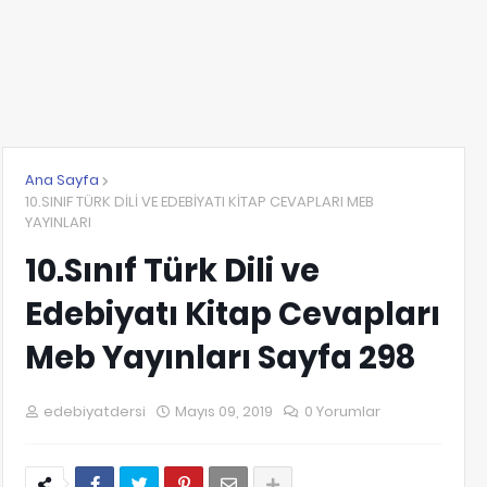
Ana Sayfa
10.SINIF TÜRK DİLİ VE EDEBİYATI KİTAP CEVAPLARI MEB
YAYINLARI
10.Sınıf Türk Dili ve
Edebiyatı Kitap Cevapları
Meb Yayınları Sayfa 298
edebiyatdersi
Mayıs 09, 2019
0 Yorumlar