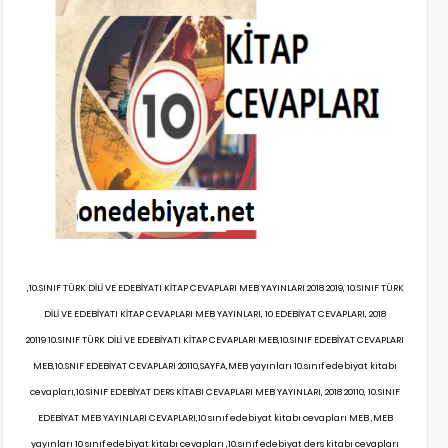
,10.SINIF TÜRK DİLİ VE EDEBİYATI KİTAP CEVAPLARI MEB YAYINLARI 2018 2019, 10.SINIF TÜRK
DİLİ VE EDEBİYATI KİTAP CEVAPLARI MEB YAYINLARI, 10 EDEBİYAT CEVAPLARI, 2018
20119 10.SINIF TÜRK DİLİ VE EDEBİYATI KİTAP CEVAPLARI MEB,10.SINIF EDEBİYAT CEVAPLARI
MEB,10.SNIF EDEBİYAT CEVAPLARI 20110,SAYFA,MEB yayınları 10.sınıf edebiyat kitabı
cevapları,10.SINIF EDEBİYAT DERS KİTABI CEVAPLARI MEB YAYINLARI, 2018 20110, 10.SINIF
EDEBİYAT MEB YAYINLARI CEVAPLARI,10 sınıf edebiyat kitabı cevapları MEB ,MEB
yayınları 10 sınıf edebiyat kitabı cevapları ,10.sınıf edebiyat ders kitabı cevapları