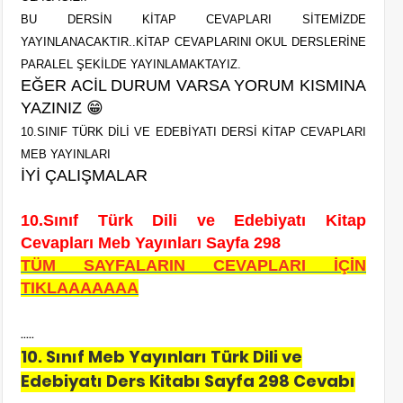
BU DERSİN KİTAP CEVAPLARI SİTEMİZDE
YAYINLANACAKTIR..KİTAP CEVAPLARINI OKUL DERSLERİNE
PARALEL ŞEKİLDE YAYINLAMAKTAYIZ.
EĞER ACİL DURUM VARSA YORUM KISMINA
YAZINIZ
😁
10.SINIF TÜRK DİLİ VE EDEBİYATI DERSİ KİTAP CEVAPLARI
MEB YAYINLARI
İYİ ÇALIŞMALAR
10.Sınıf Türk Dili ve Edebiyatı Kitap
Cevapları Meb Yayınları Sayfa 298
TÜM SAYFALARIN CEVAPLARI İÇİN
TIKLAAAAAAA
…..
10. Sınıf Meb Yayınları Türk Dili ve
Edebiyatı Ders Kitabı Sayfa 298 Cevabı