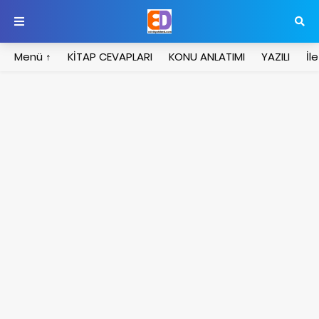
Menü ↑
KİTAP CEVAPLARI
KONU ANLATIMI
YAZILI
İl