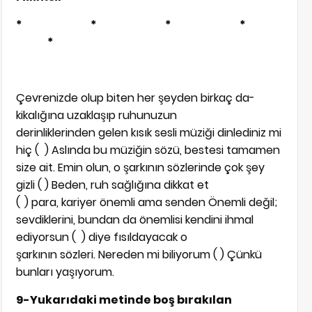
*
*
*
*
*
Çevrenizde olup biten her şeyden birkaç da­
kikalığına uzaklaşıp ruhunuzun
derinliklerinden gelen kısık sesli müziği dinlediniz mi
hiç (
) As­lında bu müziğin sözü, bestesi tamamen
size ait. Emin olun, o şarkının sözlerinde çok şey
gizli (
) Beden, ruh sağlığına dikkat et
(
) para, kariyer önemli ama senden Önemli değil;
sevdiklerini, bundan da önemlisi kendini ihmal
ediyorsun (
) diye fısıldayacak o
şarkının sözleri. Nereden mi biliyorum (
) Çünkü
bunları yaşıyorum.
9-Yukarıdaki metinde boş bırakılan