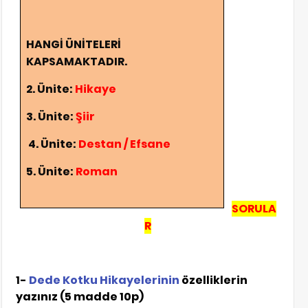
HANGİ ÜNİTELERİ
KAPSAMAKTADIR.
2. Ünite:
Hikaye
3. Ünite:
Şiir
4. Ünite:
Destan / Efsane
5. Ünite:
Roman
SORULA
R
1-
Dede Kotku Hikayelerinin
özelliklerin
yazınız (5 madde 10p)