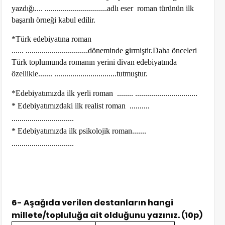
yazdığı....
...............................
adlı eser roman türünün ilk
başarılı örneği kabul edilir.
*Türk edebiyatına roman
......
...............................
döneminde girmiştir.Daha önceleri
Türk toplumunda romanın yerini divan edebiyatında
özellikle
....... ...............................
tutmuştur.
*
Edebiyatımızda ilk yerli roman
........ ...............................
*
Edebiyatımızdaki ilk realist roman
..........
...............................
*
Edebiyatımızda ilk psikolojik roman
.......
...............................
6- Aşağıda verilen destanların hangi
millete/topluluğa ait olduğunu yazınız. (10p)