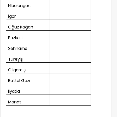
Nibelungen
İgor
Oğuz Kağan
Bozkurt
Şehname
Türeyiş
Gılgamış
Battal Gazi
ilyada
Manas