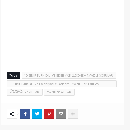
Tags
10.SINIF TÜRK DİLİ VE EDEBİYATI 2.DÖNEM 1.YAZILI SORULARI
10.Sınıf Türk Dili ve Edebiyatı 2.Dönem 1.Yazılı Soruları ve
Cevapları
EDEBİYAT YAZILILARI
YAZILI SORULARI