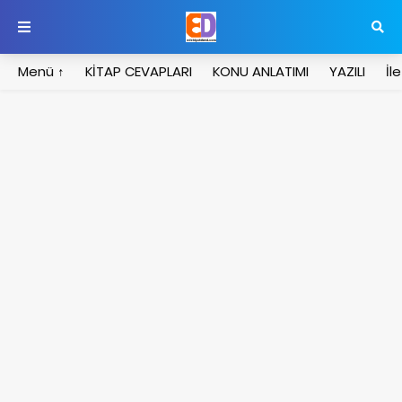
Menü ↑
KİTAP CEVAPLARI
KONU ANLATIMI
YAZILI
İl