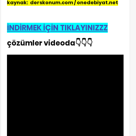
kaynak: derskonum.com / onedebiyat.net
İNDİRMEK İÇİN TIKLAYINIZZZ
çözümler videoda👇👇👇