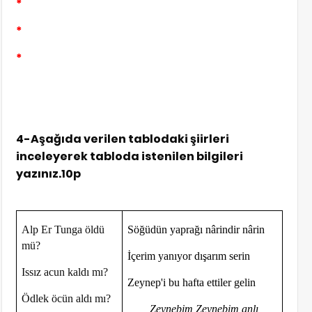
*
*
*
4-Aşağıda verilen tablodaki şiirleri
inceleyerek tabloda istenilen bilgileri
yazınız.10p
Alp Er Tunga öldü
Söğüdün yaprağı nârindir nârin
mü?
İçerim yanıyor dışarım serin
Issız acun kaldı mı?
Zeynep'i bu hafta ettiler gelin
Ödlek öcün aldı mı?
Zeynebim Zeynebim anlı