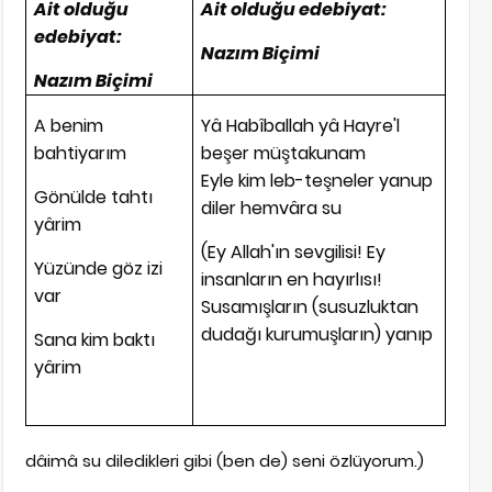
Ait olduğu
Ait olduğu edebiyat:
edebiyat:
Nazım Biçimi
Nazım Biçimi
A benim
Yâ Habîballah yâ Hayre'l
bahtiyarım
beşer müştakunam
Eyle kim leb-teşneler yanup
Gönülde tahtı
diler hemvâra su
yârim
(Ey Allah'ın sevgilisi! Ey
Yüzünde göz izi
insanların en hayırlısı!
var
Susamışların (susuzluktan
dudağı kurumuşların) yanıp
Sana kim baktı
yârim
dâimâ su diledikleri gibi (ben de) seni özlüyorum.)