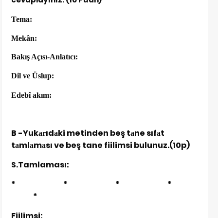
Tema:
Mekân:
Bakış Açısı-Anlatıcı:
Dil ve Üslup:
Edebî akım:
B
-Yuk
ıd
ki metinden beş t
ne sıf
t
ar
a
a
a
t
ml
m
sı ve beş tane fiilimsi bulunuz.(10p)
a
a
a
S.Tamlaması:
*
*
*
*
*
Fiilimsi: