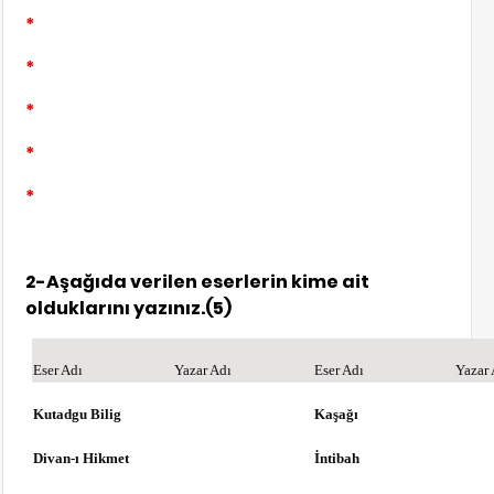
*
*
*
*
*
2-Aşağıda verilen eserlerin kime ait
olduklarını yazınız.(5)
Eser Adı
Yazar Adı
Eser Adı
Yazar
Kutadgu Bilig
Kaşağı
Divan-ı Hikmet
İntibah