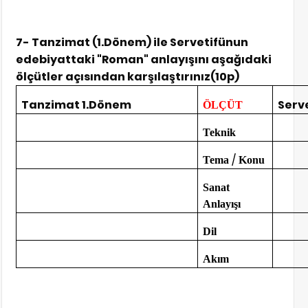
7- Tanzimat (1.Dönem) ile Servetifünun
edebiyattaki "Roman" anlayışını aşağıdaki
ölçütler açısından karşılaştırınız(10p)
Tanzimat 1.Dönem
Serv
ÖLÇÜT
Teknik
/
Tema
Konu
Sanat
Anlayışı
Dil
Akım