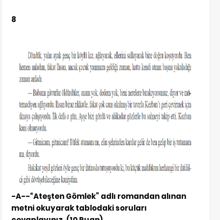
8
-A--“Ateşten Gömlek” adlı romandan alınan
metni okuyarak tablodaki soruları
cevaplayınız. (10 Puan)