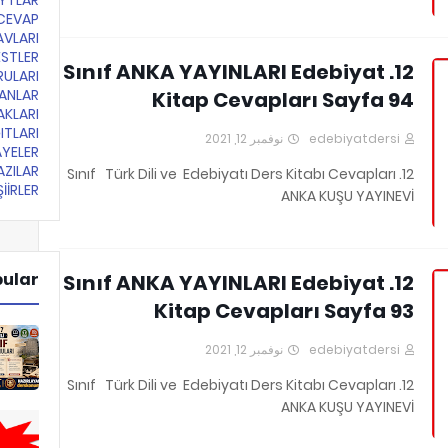
YTLAR
CEVAP
AVLARI
ESTLER
12. Sınıf ANKA YAYINLARI Edebiyat
RULARI
LANLAR
Kitap Cevapları Sayfa 94
AKLARI
ITLARI
نوفمبر 12, 2021
edebiyatdersi
YELER
ZILAR
12. Sınıf Türk Dili ve Edebiyatı Ders Kitabı Cevapları
İİRLER
ANKA KUŞU YAYINEVİ
pular
12. Sınıf ANKA YAYINLARI Edebiyat
Kitap Cevapları Sayfa 93
نوفمبر 12, 2021
edebiyatdersi
12. Sınıf Türk Dili ve Edebiyatı Ders Kitabı Cevapları
ANKA KUŞU YAYINEVİ