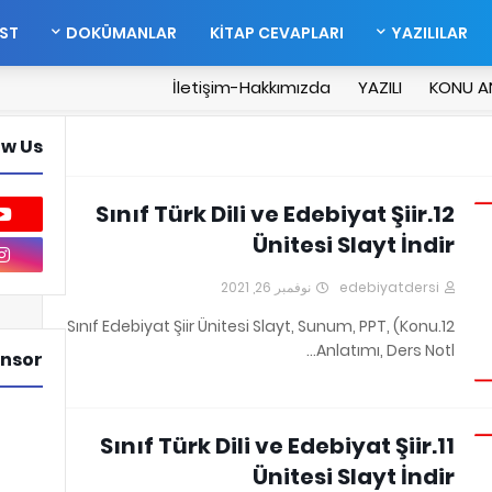
EST
DOKÜMANLAR
KİTAP CEVAPLARI
YAZILILAR
İletişim-Hakkımızda
YAZILI
KONU A
ow Us
12.Sınıf Türk Dili ve Edebiyat Şiir
Ünitesi Slayt İndir
نوفمبر 26, 2021
edebiyatdersi
12.Sınıf Edebiyat Şiir Ünitesi Slayt, Sunum, PPT, (Konu
Anlatımı, Ders Notl…
nsor
11.Sınıf Türk Dili ve Edebiyat Şiir
Ünitesi Slayt İndir