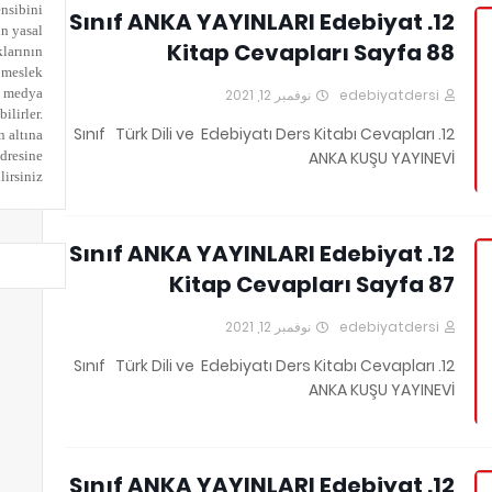
ensibini
12. Sınıf ANKA YAYINLARI Edebiyat
in yasal
Kitap Cevapları Sayfa 88
klarının
 meslek
al medya
نوفمبر 12, 2021
edebiyatdersi
ilirler.
12. Sınıf Türk Dili ve Edebiyatı Ders Kitabı Cevapları
n altına
adresine
ANKA KUŞU YAYINEVİ
irsiniz.
12. Sınıf ANKA YAYINLARI Edebiyat
Kitap Cevapları Sayfa 87
نوفمبر 12, 2021
edebiyatdersi
12. Sınıf Türk Dili ve Edebiyatı Ders Kitabı Cevapları
ANKA KUŞU YAYINEVİ
12. Sınıf ANKA YAYINLARI Edebiyat