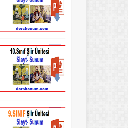
10.Sınıf Edebiyat Şiir Ünitesi Slayt
9.Sınıf Edebiyat Şiir Ünitesi Slayt