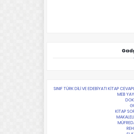
Gadg
10.SINIF TÜRK DİLİ VE EDEBİYATI KİTAP CEVAP
MEB YAY
DO
G
KİTAP SO
MAKALEL
MÜFRED
REH