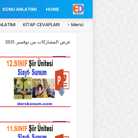
KONU ANLATIMI
HOME
NLATIMI
KİTAP CEVAPLARI
Menü ↑
عرض المشاركات من نوفمبر, 2021
12.Sınıf Edebiyat Şiir Ünitesi Slayt
11.Sınıf Edebiyat Şiir Ünitesi Slayt