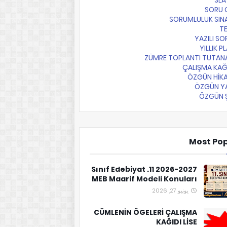
SLA
SORU 
SORUMLULUK SIN
T
YAZILI SO
YILLIK P
ZÜMRE TOPLANTI TUTAN
ÇALIŞMA KAĞ
ÖZGÜN HİKA
ÖZGÜN YA
ÖZGÜN Ş
Most Po
2026-2027 11. Sınıf Edebiyat
MEB Maarif Modeli Konuları
يونيو 27, 2026
CÜMLENİN ÖGELERİ ÇALIŞMA
KAĞIDI LİSE