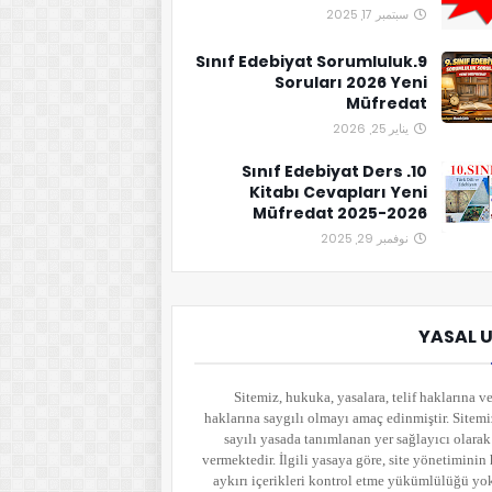
سبتمبر 17, 2025
9.Sınıf Edebiyat Sorumluluk
Soruları 2026 Yeni
Müfredat
يناير 25, 2026
10. Sınıf Edebiyat Ders
Kitabı Cevapları Yeni
Müfredat 2025-2026
نوفمبر 29, 2025
YASAL 
Sitemiz, hukuka, yasalara, telif haklarına ve
haklarına saygılı olmayı amaç edinmiştir. Sitem
sayılı yasada tanımlanan yer sağlayıcı olara
vermektedir. İlgili yasaya göre, site yönetimini
aykırı içerikleri kontrol etme yükümlülüğü yo