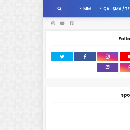
MM
ÇALIŞMA / T
Foll
spo