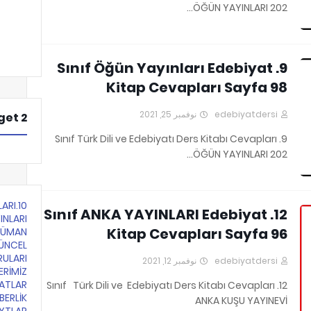
ÖĞÜN YAYINLARI 202…
9. Sınıf Öğün Yayınları Edebiyat
Kitap Cevapları Sayfa 98
نوفمبر 25, 2021
edebiyatdersi
et 2
9. Sınıf Türk Dili ve Edebiyatı Ders Kitabı Cevapları
ÖĞÜN YAYINLARI 202…
LARI
12. Sınıf ANKA YAYINLARI Edebiyat
INLARI
Kitap Cevapları Sayfa 96
KÜMAN
ÜNCEL
RULARI
نوفمبر 12, 2021
edebiyatdersi
ERİMİZ
ATLAR
12. Sınıf Türk Dili ve Edebiyatı Ders Kitabı Cevapları
BERLİK
ANKA KUŞU YAYINEVİ