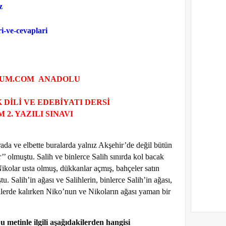
z
ri-ve-cevaplari
UM.COM ANADOLU
SESİ
K DİLİ VE EDEBİYATI DERSİ
 2. YAZILI SINAVI
da ve elbette buralarda yalnız Akşehir’de değil bütün
r’’ olmuştu. Salih ve binlerce Salih sınırda kol bacak
Nikolar usta olmuş, dükkanlar açmış, bahçeler satın
tu. Salih’in ağası ve Salihlerin, binlerce Salih’in ağası,
llerde kalırken Niko’nun ve Nikoların ağası yaman bir
car olmuştu.
 metinle ilgili aşağıdakilerden hangisi