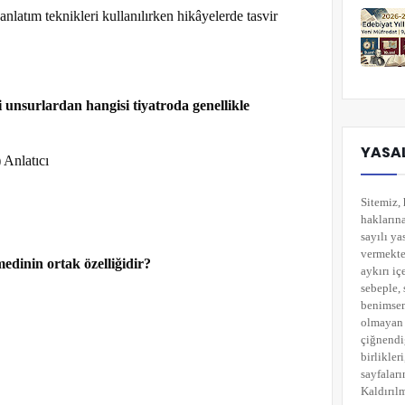
anlatım teknikleri kullanılırken hikâyelerde tasvir
unsurlardan hangisi tiyatroda genellikle
az?
YASAL
Anlatıcı
Sitemiz, 
hakların
sayılı ya
vermekted
ajedi ile komedinin ortak özelliğidir?
aykırı i
sebeple, 
benimsemi
olmayan 
çiğnendi
.
birlikler
sayfaları
Kaldırılm