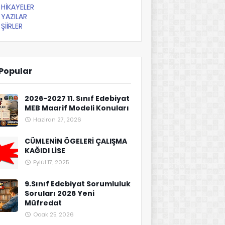
HİKAYELER
YAZILAR
ŞİİRLER
Popular
2026-2027 11. Sınıf Edebiyat
MEB Maarif Modeli Konuları
Haziran 27, 2026
CÜMLENİN ÖGELERİ ÇALIŞMA
KAĞIDI LİSE
Eylül 17, 2025
9.Sınıf Edebiyat Sorumluluk
Soruları 2026 Yeni
Müfredat
Ocak 25, 2026