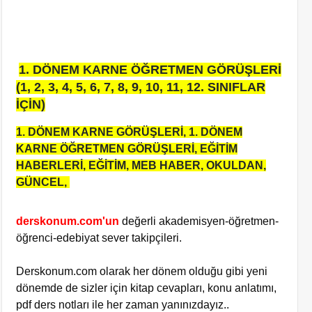
1. DÖNEM KARNE ÖĞRETMEN GÖRÜŞLERİ
(1, 2, 3, 4, 5, 6, 7, 8, 9, 10, 11, 12. SINIFLAR
İÇİN)
1. DÖNEM KARNE GÖRÜŞLERİ,
1. DÖNEM
KARNE ÖĞRETMEN GÖRÜŞLERİ, EĞİTİM
HABERLERİ, EĞİTİM, MEB HABER, OKULDAN,
GÜNCEL,
derskonum.com'un
değerli akademisyen-öğretmen-
öğrenci-edebiyat sever takipçileri.
Derskonum.com olarak her dönem olduğu gibi yeni
dönemde de sizler için kitap cevapları, konu anlatımı,
pdf ders notları ile her zaman yanınızdayız..