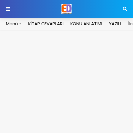
Menü ↑
KİTAP CEVAPLARI
KONU ANLATIMI
YAZILI
İl