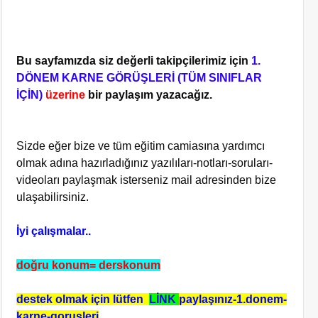
Bu sayfamızda siz değerli takipçilerimiz için
1.
DÖNEM KARNE GÖRÜŞLERİ (TÜM SINIFLAR
İÇİN)
üzerine
bir paylaşım yazacağız.
Sizde eğer bize ve tüm eğitim camiasına yardımcı
olmak adına hazırladığınız yazılıları-notları-soruları-
videoları paylaşmak isterseniz mail adresinden bize
ulaşabilirsiniz.
İyi çalışmalar..
doğru konum= derskonum
destek olmak için lütfen
LİNK
paylaşınız-1.donem-
karne-gorusleri