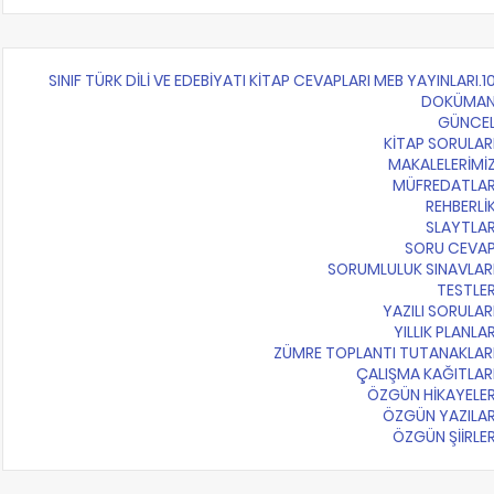
10.SINIF TÜRK DİLİ VE EDEBİYATI KİTAP CEVAPLARI MEB Y
DOKÜMA
GÜNCE
KİTAP SORULAR
MAKALELERİMİ
MÜFREDATLA
REHBERLİ
SLAYTLA
SORU CEVA
SORUMLULUK SINAVLAR
TESTLE
YAZILI SORULAR
YILLIK PLANLA
ZÜMRE TOPLANTI TUTANAKLAR
ÇALIŞMA KAĞITLAR
ÖZGÜN HİKAYELE
ÖZGÜN YAZILA
ÖZGÜN ŞİİRLE