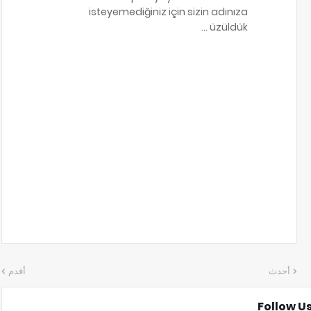
isteyemediğiniz için sizin adınıza
üzüldük ...
أحدث
أقدم
Follow U