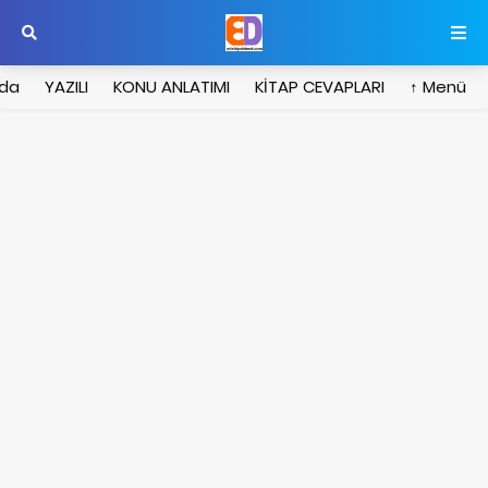
zda
YAZILI
KONU ANLATIMI
KİTAP CEVAPLARI
Menü ↑