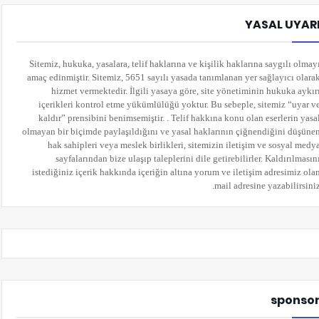
YASAL UYAR
Sitemiz, hukuka, yasalara, telif haklarına ve kişilik haklarına saygılı olmay
amaç edinmiştir. Sitemiz, 5651 sayılı yasada tanımlanan yer sağlayıcı olara
hizmet vermektedir. İlgili yasaya göre, site yönetiminin hukuka aykır
içerikleri kontrol etme yükümlülüğü yoktur. Bu sebeple, sitemiz “uyar v
kaldır” prensibini benimsemiştir. . Telif hakkına konu olan eserlerin yasa
olmayan bir biçimde paylaşıldığını ve yasal haklarının çiğnendiğini düşüne
hak sahipleri veya meslek birlikleri, sitemizin iletişim ve sosyal medy
sayfalarından bize ulaşıp taleplerini dile getirebilirler. Kaldırılmasın
istediğiniz içerik hakkında içeriğin altına yorum
ve iletişim adresimiz ola
mail adresine yazabilirsiniz
sponso