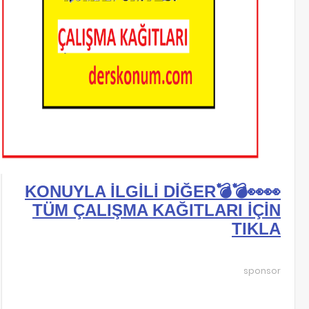
👀👀💣💣KONUYLA İLGİLİ DİĞER
TÜM ÇALIŞMA KAĞITLARI İÇİN
TIKLA
sponsor