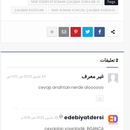
10. SINIF EDEBİYAT ROMAN ÇALIŞMA SORULARI
Tags
ÇALIŞMA KAĞITLARI
10.SINIF ROMAN KONUSU ÇALIŞMA KAĞIDI
2 تعليقات
غير معرف
24 مارس 2023 في 12:12 ص
cevap anahtarı nerde aloooooo
رد
edebiyatdersi
25 مارس 2023 في 12:15 م
cevapları yayınladık. İNSANCA