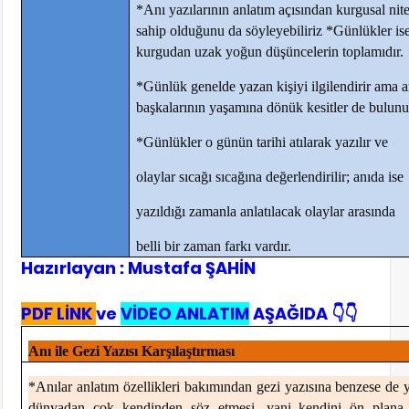
*Anı yazılarının anlatım açısından kurgusal nite
sahip olduğunu da söyleyebiliriz *Günlükler is
kurgudan uzak yoğun düşüncelerin toplamıdır.
*Günlük genelde yazan kişiyi ilgilendirir ama a
başkalarının yaşamına dönük kesitler de bulunu
*Günlükler o günün tarihi atılarak yazılır ve
olaylar sıcağı sıcağına değerlendirilir; anıda ise
yazıldığı zamanla anlatılacak olaylar arasında
belli bir zaman farkı vardır.
Hazırlayan : Mustafa ŞAHİN
PDF LİNK
ve
VİDEO ANLATIM
AŞAĞIDA 👇👇
Anı ile Gezi Yazısı Karşılaştırması
*Anılar anlatım özellikleri bakımından gezi yazısına benzese de y
dünyadan çok kendinden söz etmesi, yani kendini ön plana 