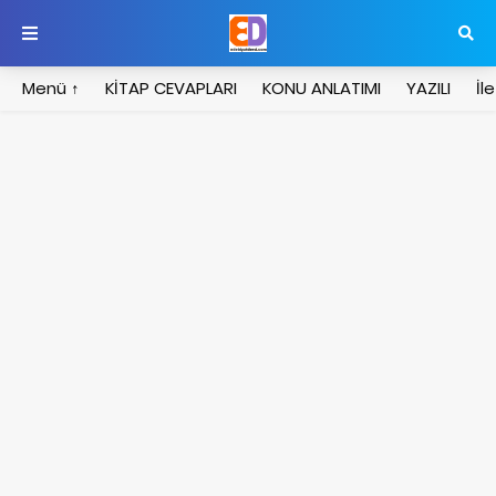
Menü ↑
KİTAP CEVAPLARI
KONU ANLATIMI
YAZILI
İl