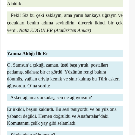
Atatürk:
– Peki! Siz bu çeki saklayın, ama yarın bankaya uğrayın ve
çocukları benim adıma sevindirin, diyerek ikinci bir çek
verdi.
Nafiz EDGÜLER (Atatürk’ten Anılar)
Yanına Aldığı İlk Er
O, Samsun’a çıktığı zaman, üstü başı yırtık, postalları
patlamış, silahsız bir er gördü. Yüzünün rengi bakıra
dönmüş, yağlan eriyip kemik ve sinir kalmış bu Türk askeri
ağlıyordu. O’na sordu:
– Asker ağlamaz arkadaş, sen ne ağlıyorsun?
Er irkildi, başını kaldırdı. Bu sesi tanıyordu ve bu yüz ona
yabancı değildi. Hemen doğruldu ve Anafartalar’daki
Komutanını çelik yay gibi selamladı.
– Söyle niçin ağlıyorsun?