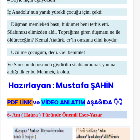
İç Anadolu’nun yanık yürekli çocuğu içini çekti:
– Düşman memleketi bastı, hükümet beni terhis etti.
Silahımızı elimizden aldı. Toprağıma giren düşmanı ne ile
öldüreceğim? Kemal Atatürk, er’in omzuna elini koydu:
– Üzülme çocuğum, dedi. Gel benimle!
Ve Samsun deposunda giydirilip silahlandırarak yanına
aldığı ilk er bu Mehmetçik oldu.
Hazırlayan : Mustafa ŞAHİN
PDF LİNK
ve
VİDEO ANLATIM
AŞAĞIDA 👇👇
6- Anı ( Hatıra ) Türünde Önemli Eser-Yazar