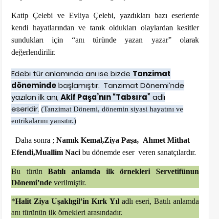
Katip Çelebi ve Evliya Çelebi, yazdıkları bazı eserlerde
kendi hayatlarından ve tanık oldukları olaylardan kesitler
sundukları için “anı türünde
yazan yazar” olarak
değerlendirilir.
Edebi tür anlamında anı ise bizde
Tanzimat
döneminde
başlamıştır. Tanzimat Dönemi’nde
yazılan ilk anı,
Akif Paşa’nın “Tabsıra”
adlı
eseridir.
(Tanzimat Dönemi, dönemin siyasi hayatını ve
entrikalarını yansıtır.)
Daha sonra ;
Namık Kemal,Ziya Paşa, Ahmet Mithat
Efendi,Muallim Naci
bu dönemde eser veren sanatçılardır.
Bu türün
Batılı anlamda ilk örnekleri Servetifünun
Dönemi’nde
verilmiştir.
*
Halit Ziya Uşaklıgil’in Kırk Yıl
adlı eseri, Batılı anlamda
anı türünün ilk örnekleri arasındadır.