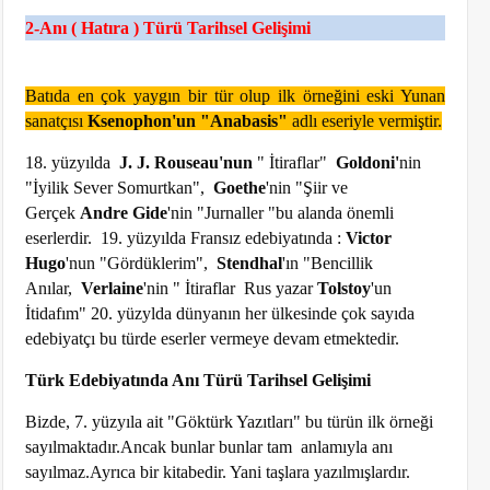
2-Anı ( Hatıra ) Türü Tarihsel Gelişimi
Batıda en çok yaygın bir tür olup ilk örneğini eski Yunan
sanatçısı
Ksenophon'un "Anabasis"
adlı eseriyle vermiştir.
18. yüzyılda
J. J. Rouseau'nun
" İtiraflar"
Goldoni'
nin
"İyilik Sever Somurtkan",
Goethe
'nin "Şiir ve
Gerçek
Andre Gide
'nin "Jurnaller "bu alanda önemli
eserlerdir. 19. yüzyılda Fransız edebiyatında :
Victor
Hugo
'nun "Gördüklerim",
Stendhal
'ın "Bencillik
Anılar,
Verlaine
'nin " İtiraflar Rus yazar
Tolstoy
'un
İtidafım" 20. yüzylda dünyanın her ülkesinde çok sayıda
edebiyatçı bu türde eserler vermeye devam etmektedir.
Türk Edebiyatında Anı Türü Tarihsel Gelişimi
Bizde, 7. yüzyıla ait "Göktürk Yazıtları" bu türün ilk örneği
sayılmaktadır.Ancak bunlar bunlar tam anlamıyla anı
sayılmaz.Ayrıca bir kitabedir. Yani taşlara yazılmışlardır.