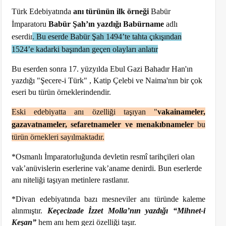
Türk Edebiyatında
anı türünün ilk örneği
Babür
İmparatoru
Babür Şah’ın yazdığı Babürname
adlı
eserdir
.
Bu eserde Babür Şah 1494’te tahta çıkışından
1524’e kadarki başından geçen olayları anlatır
Bu eserden sonra 17. yüzyılda Ebul Gazi Bahadır Han'ın
yazdığı "Şecere-i Türk" , Katip Çelebi ve Naima'nın bir çok
eseri bu türün örneklerindendir.
Eski edebiyatta anı özelliği taşıyan "
vakainameler,
gazavatnameler, sefaretnameler
ve menakıbnameler
bu
türün örnekleri sayılmaktadır.
*Osmanlı İmparatorluğunda devletin resmî tarihçileri olan
vak’anüvislerin eserlerine vak’aname denirdi. Bun eserlerde
anı niteliği taşıyan metinlere rastlanır.
*Divan edebiyatında bazı mesneviler anı türünde kaleme
alınmıştır.
Keçecizade İzzet Molla’nın yazdığı “Mihnet-i
Keşan”
hem anı hem gezi özelliği taşır.