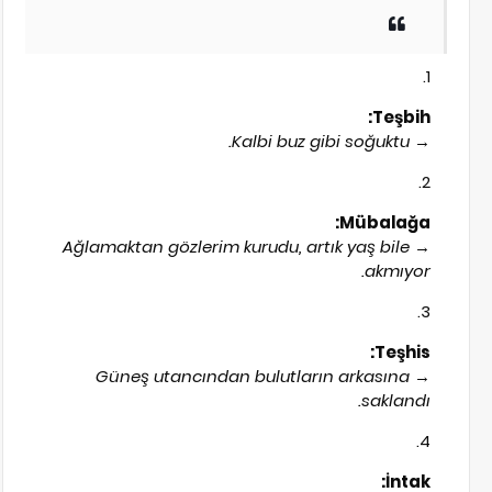
Teşbih:
Kalbi buz gibi soğuktu.
→
Mübalağa:
Ağlamaktan gözlerim kurudu, artık yaş bile
→
akmıyor.
Teşhis:
Güneş utancından bulutların arkasına
→
saklandı.
İntak: