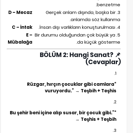
benzetme.
D – Mecaz
3. Gerçek anlam dışında, başka bir
anlamda söz kullanma.
C – İntak
4. İnsan dışı varlıkların konuşturulması.
E –
5. Bir durumu olduğundan çok büyük ya
Mübalağa
da küçük gösterme.
BÖLÜM 2: Hangi Sanat?
📌
(Cevaplar)
“Rüzgar, hırçın çocuklar gibi camlara
vuruyordu.”
→
Teşbih + Teşhis
“Bu şehir beni içine alıp susar, bir çocuk gibi.”
→
Teşhis + Teşbih