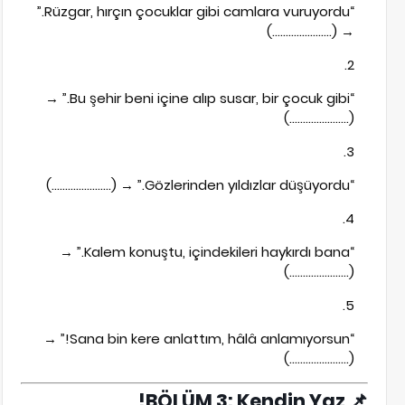
“Rüzgar, hırçın çocuklar gibi camlara vuruyordu.”
→ (………………….)
“Bu şehir beni içine alıp susar, bir çocuk gibi.” →
(………………….)
“Gözlerinden yıldızlar düşüyordu.” → (………………….)
“Kalem konuştu, içindekileri haykırdı bana.” →
(………………….)
“Sana bin kere anlattım, hâlâ anlamıyorsun!” →
(………………….)
BÖLÜM 3: Kendin Yaz!
📌