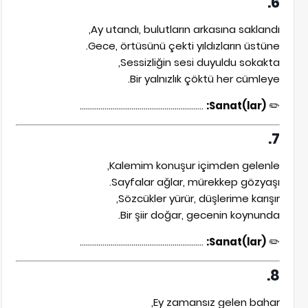
6.
Ay utandı, bulutların arkasına saklandı,
Gece, örtüsünü çekti yıldızların üstüne.
Sessizliğin sesi duyuldu sokakta,
Bir yalnızlık çöktü her cümleye.
............................................................
Sanat(lar):
✏️
7.
Kalemim konuşur içimden gelenle,
Sayfalar ağlar, mürekkep gözyaşı.
Sözcükler yürür, düşlerime karışır,
Bir şiir doğar, gecenin koynunda.
............................................................
Sanat(lar):
✏️
8.
Ey zamansız gelen bahar,