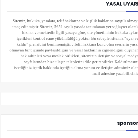
YASAL UYAR
Sitemiz, hukuka, yasalara, telif haklarına ve kişilik haklarına saygılı olmay
amaç edinmiştir. Sitemiz, 5651 sayılı yasada tanımlanan yer sağlayıcı olara
hizmet vermektedir. İlgili yasaya göre, site yönetiminin hukuka aykır
içerikleri kontrol etme yükümlülüğü yoktur. Bu sebeple, sitemiz “uyar v
kaldır” prensibini benimsemiştir. . Telif hakkına konu olan eserlerin yasa
olmayan bir biçimde paylaşıldığını ve yasal haklarının çiğnendiğini düşüne
hak sahipleri veya meslek birlikleri, sitemizin iletişim ve sosyal medy
sayfalarından bize ulaşıp taleplerini dile getirebilirler. Kaldırılmasın
istediğiniz içerik hakkında içeriğin altına yorum
ve iletişim adresimiz ola
mail adresine yazabilirsiniz
sponso