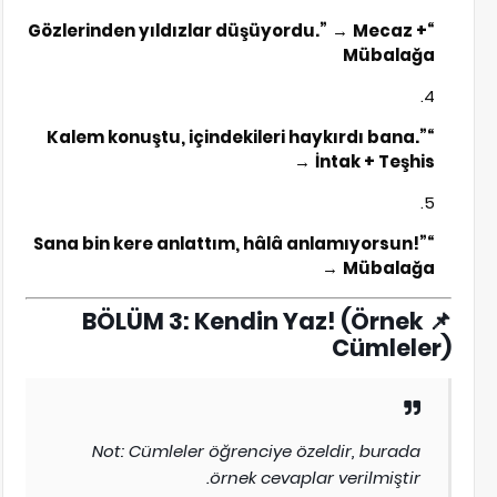
→
Mecaz +
“Gözlerinden yıldızlar düşüyordu.”
Mübalağa
“Kalem konuştu, içindekileri haykırdı bana.”
→
İntak + Teşhis
“Sana bin kere anlattım, hâlâ anlamıyorsun!”
→
Mübalağa
BÖLÜM 3: Kendin Yaz! (Örnek
📌
Cümleler)
Not: Cümleler öğrenciye özeldir, burada
örnek cevaplar verilmiştir.