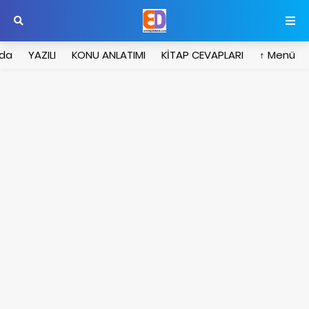
zda
YAZILI
KONU ANLATIMI
KİTAP CEVAPLARI
Menü ↑