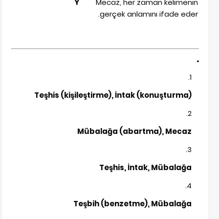
Y
Mecaz, her zaman kelimenin
gerçek anlamını ifade eder.
.
Teşhis (kişileştirme), İntak (konuşturma)
Mübalağa (abartma), Mecaz
Teşhis, İntak, Mübalağa
Teşbih (benzetme), Mübalağa