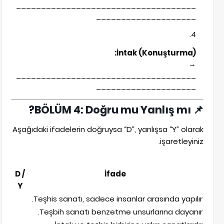
____________________________________
____________________
İntak (Konuşturma):
→
____________________________________
____________________
BÖLÜM 4: Doğru mu Yanlış mı?
📌
Aşağıdaki ifadelerin doğruysa “D”, yanlışsa “Y” olarak
işaretleyiniz.
D /
İfade
Y
Teşhis sanatı, sadece insanlar arasında yapılır.
Teşbih sanatı benzetme unsurlarına dayanır.