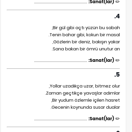
............................................................
Sanat(lar):
✏️
4.
Bir gül gibi açtı yüzün bu sabah,
Tenin bahar gibi, kokun bir masal.
Gözlerin bir deniz, bakışın yakar,
Sana bakan bir ömrü unutur an.
............................................................
Sanat(lar):
✏️
5.
Yollar uzadıkça uzar, bitmez olur,
Zaman geçtikçe yavaşlar adımlar.
Bir yudum özlemle içilen hasret,
Gecenin koynunda susar dualar.
............................................................
Sanat(lar):
✏️