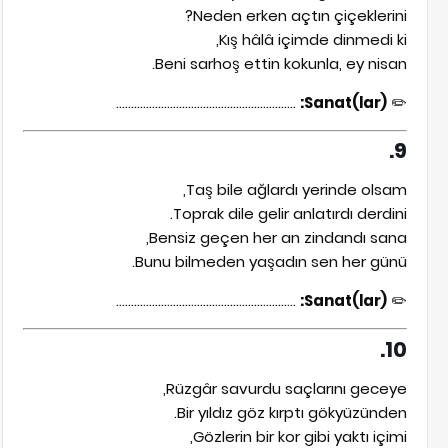
Neden erken açtın çiçeklerini?
Kış hâlâ içimde dinmedi ki,
Beni sarhoş ettin kokunla, ey nisan.
............................................................
Sanat(lar):
✏️
9.
Taş bile ağlardı yerinde olsam,
Toprak dile gelir anlatırdı derdini.
Bensiz geçen her an zindandı sana,
Bunu bilmeden yaşadın sen her günü.
............................................................
Sanat(lar):
✏️
10.
Rüzgâr savurdu saçlarını geceye,
Bir yıldız göz kırptı gökyüzünden.
Gözlerin bir kor gibi yaktı içimi,