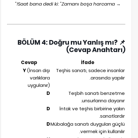
Saat bana dedi ki: "Zamanı boşa harcama!"
→
BÖLÜM 4: Doğru mu Yanlış mı?
📌
(Cevap Anahtarı)
Cevap
İfade
Y
(İnsan dışı
Teşhis sanatı, sadece insanlar
varlıklara
arasında yapılır.
uygulanır)
D
Teşbih sanatı benzetme
unsurlarına dayanır.
D
İntak ve teşhis birbirine yakın
sanatlardır.
D
Mübalağa sanatı duyguları güçlü
vermek için kullanılır.