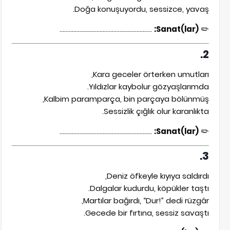
Doğa konuşuyordu, sessizce, yavaş.
............................................................
Sanat(lar):
✏️
2.
Kara geceler örterken umutları,
Yıldızlar kaybolur gözyaşlarımda.
Kalbim paramparça, bin parçaya bölünmüş,
Sessizlik çığlık olur karanlıkta.
............................................................
Sanat(lar):
✏️
3.
Deniz öfkeyle kıyıya saldırdı,
Dalgalar kudurdu, köpükler taştı.
Martılar bağırdı, “Dur!” dedi rüzgâr,
Gecede bir fırtına, sessiz savaştı.