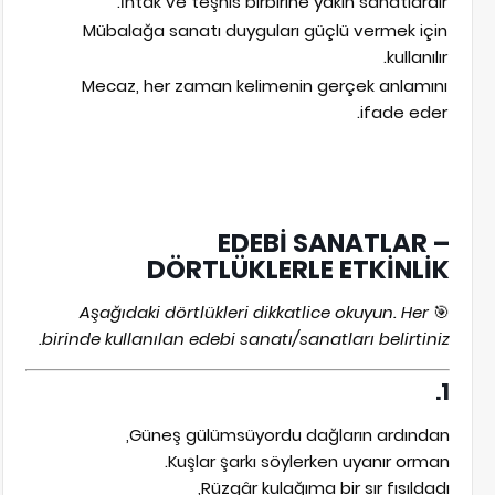
İntak ve teşhis birbirine yakın sanatlardır.
Mübalağa sanatı duyguları güçlü vermek için
kullanılır.
Mecaz, her zaman kelimenin gerçek anlamını
ifade eder.
EDEBİ SANATLAR –
DÖRTLÜKLERLE ETKİNLİK
Aşağıdaki dörtlükleri dikkatlice okuyun. Her
🎯
birinde kullanılan edebi sanatı/sanatları belirtiniz.
1.
Güneş gülümsüyordu dağların ardından,
Kuşlar şarkı söylerken uyanır orman.
Rüzgâr kulağıma bir sır fısıldadı,