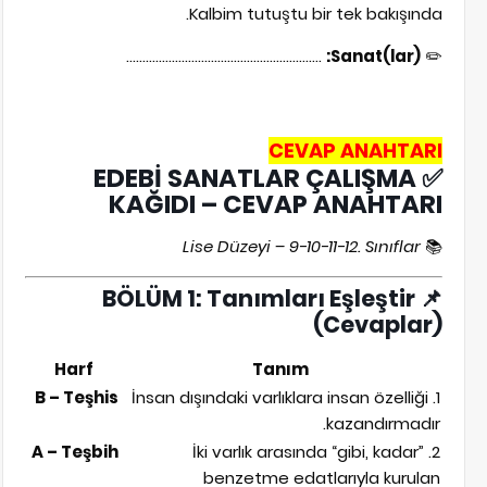
Kalbim tutuştu bir tek bakışında.
............................................................
Sanat(lar):
✏️
CEVAP ANAHTARI
EDEBİ SANATLAR ÇALIŞMA
✅
KAĞIDI – CEVAP ANAHTARI
Lise Düzeyi – 9-10-11-12. Sınıflar
📚
BÖLÜM 1: Tanımları Eşleştir
📌
(Cevaplar)
Harf
Tanım
B – Teşhis
1. İnsan dışındaki varlıklara insan özelliği
kazandırmadır.
A – Teşbih
2. İki varlık arasında “gibi, kadar”
benzetme edatlarıyla kurulan