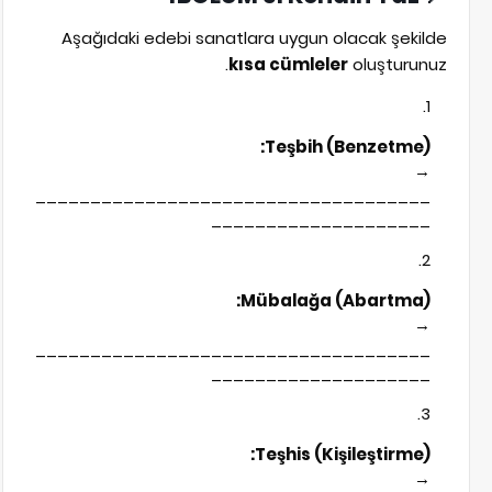
Aşağıdaki edebi sanatlara uygun olacak şekilde
kısa cümleler
oluşturunuz.
Teşbih (Benzetme):
→
____________________________________
____________________
Mübalağa (Abartma):
→
____________________________________
____________________
Teşhis (Kişileştirme):
→