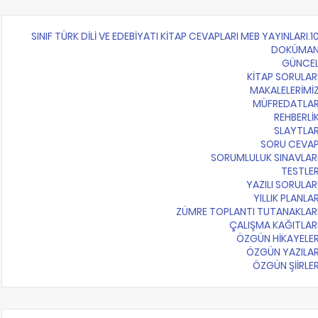
10.SINIF TÜRK DİLİ VE EDEBİYATI KİTAP CEVAPLARI MEB Y
DOKÜMA
GÜNCE
KİTAP SORULAR
MAKALELERİMİ
MÜFREDATLA
REHBERLİ
SLAYTLA
SORU CEVA
SORUMLULUK SINAVLAR
TESTLE
YAZILI SORULAR
YILLIK PLANLA
ZÜMRE TOPLANTI TUTANAKLAR
ÇALIŞMA KAĞITLAR
ÖZGÜN HİKAYELE
ÖZGÜN YAZILA
ÖZGÜN ŞİİRLE