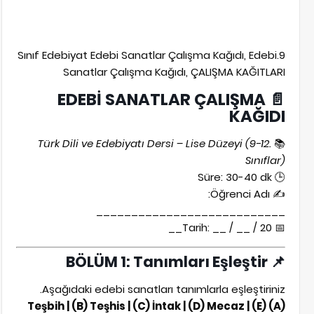
9.Sınıf Edebiyat Edebi Sanatlar Çalışma Kağıdı, Edebi
Sanatlar Çalışma Kağıdı, ÇALIŞMA KAĞITLARI
EDEBİ SANATLAR ÇALIŞMA
📄
KAĞIDI
Türk Dili ve Edebiyatı Dersi – Lise Düzeyi (9-12.
📚
Sınıflar)
🕒 Süre: 30-40 dk
✍️ Öğrenci Adı:
___________________________
📅 Tarih: __ / __ / 20__
BÖLÜM 1: Tanımları Eşleştir
📌
Aşağıdaki edebi sanatları tanımlarla eşleştiriniz.
(A) Teşbih | (B) Teşhis | (C) İntak | (D) Mecaz | (E)