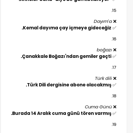
Dayım’a
❌
Kemal dayıma çay içmeye gideceğiz.
✅
boğazı
❌
Çanakkale Boğazı’ndan gemiler geçti.
✅
Türk dili
❌
Türk Dili dergisine abone olacakmış.
✅
Cuma Günü
❌
Burada 14 Aralık cuma günü tören varmış.
✅