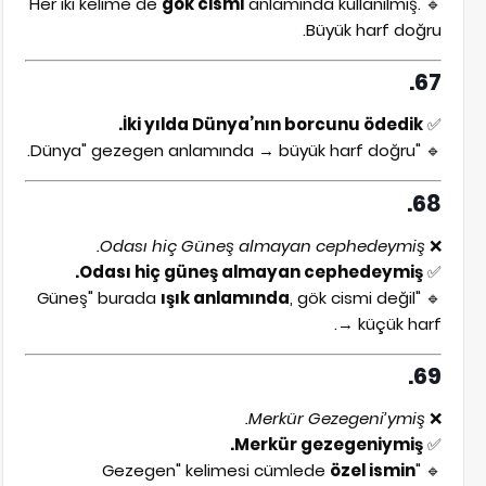
gök cismi
anlamında kullanılmış.
🔹 Her iki kelime de
Büyük harf doğru.
67.
İki yılda Dünya’nın borcunu ödedik.
✅
🔹 "Dünya" gezegen anlamında → büyük harf doğru.
68.
Odası hiç Güneş almayan cephedeymiş.
❌
Odası hiç güneş almayan cephedeymiş.
✅
ışık anlamında
, gök cismi değil
🔹 "Güneş" burada
→ küçük harf.
69.
Merkür Gezegeni’ymiş.
❌
Merkür gezegeniymiş.
✅
özel ismin
🔹 "Gezegen" kelimesi cümlede