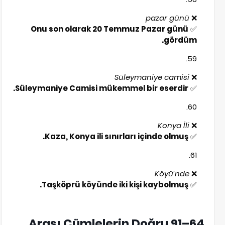
pazar günü
❌
Onu son olarak 20 Temmuz Pazar günü
✅
gördüm.
Süleymaniye camisi
❌
Süleymaniye Camisi mükemmel bir eserdir.
✅
Konya İli
❌
Kaza, Konya ili sınırları içinde olmuş.
✅
Köyü’nde
❌
Taşköprü köyünde iki kişi kaybolmuş.
✅
64–91 Arası Cümlelerin Doğru