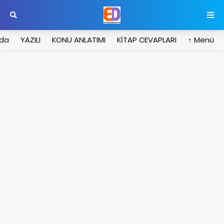
zda
YAZILI
KONU ANLATIMI
KİTAP CEVAPLARI
Menü ↑