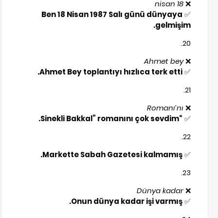
18 nisan
❌
Ben 18 Nisan 1987 Salı günü dünyaya
✅
gelmişim.
Ahmet bey
❌
Ahmet Bey toplantıyı hızlıca terk etti.
✅
Romanı’nı
❌
“Sinekli Bakkal” romanını çok sevdim.
✅
Markette Sabah Gazetesi kalmamış.
✅
Dünya kadar
❌
Onun dünya kadar işi varmış.
✅