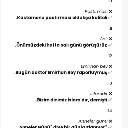
Pastırması
❌
Kastamonu pastırması oldukça kaliteli.
✅
Salı
❌
Önümüzdeki hafta salı günü görüşürüz.
✅
Emirhan bey
❌
Bugün doktor Emirhan Bey raporluymuş.
✅
islamdır
❌
Bizim dinimiz İslam’dır, demişti.
✅
Anneler günü
❌
“Anneler Günü” diye bir gün kutlanıyor.
✅