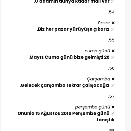
O adamın dünya kadar malı var.
✅
Pazar
❌
Biz her pazar yürüyüşe çıkarız.
✅
cuma günü
❌
26 Mayıs Cuma günü bize gelmişti.
✅
Çarşamba
❌
Gelecek çarşamba tekrar çalışacağız.
✅
perşembe günü
❌
Onunla 15 Ağustos 2016 Perşembe günü
✅
tanıştık.