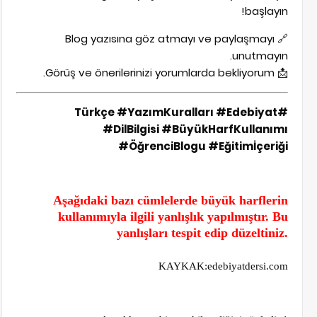
başlayın!
🔗 Blog yazısına göz atmayı ve paylaşmayı
unutmayın.
📩 Görüş ve önerilerinizi yorumlarda bekliyorum.
#Türkçe #YazımKuralları #Edebiyat
#DilBilgisi #BüyükHarfKullanımı
#ÖğrenciBlogu #Eğitimİçeriği
Aşağıdaki bazı cümlelerde büyük harflerin
kullanımıyla ilgili yanlışlık yapılmıştır. Bu
yanlışları tespit edip düzeltiniz.
KAYKAK:edebiyatdersi.com