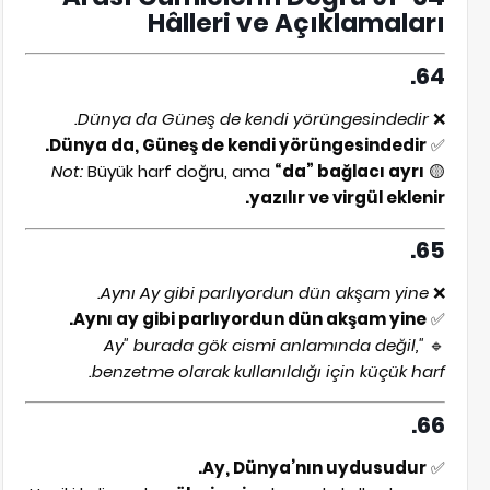
Hâlleri ve Açıklamaları
64.
Dünya da Güneş de kendi yörüngesindedir.
❌
Dünya da, Güneş de kendi yörüngesindedir.
✅
Not:
Büyük harf doğru, ama
“da” bağlacı ayrı
🟡
yazılır ve virgül eklenir.
65.
Aynı Ay gibi parlıyordun dün akşam yine.
❌
Aynı ay gibi parlıyordun dün akşam yine.
✅
"Ay" burada gök cismi anlamında değil,
🔹
benzetme olarak kullanıldığı için küçük harf.
66.
Ay, Dünya’nın uydusudur.
✅