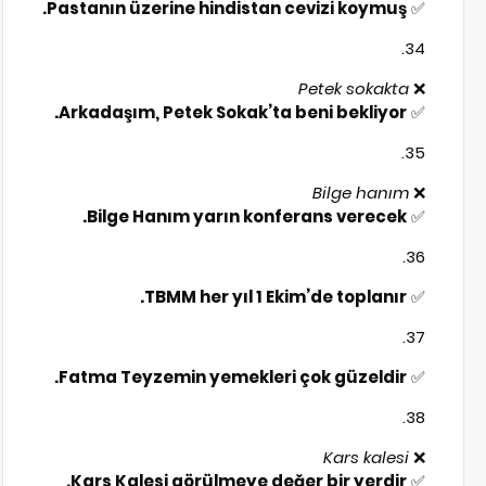
Pastanın üzerine hindistan cevizi koymuş.
✅
Petek sokakta
❌
Arkadaşım, Petek Sokak’ta beni bekliyor.
✅
Bilge hanım
❌
Bilge Hanım yarın konferans verecek.
✅
TBMM her yıl 1 Ekim’de toplanır.
✅
Fatma Teyzemin yemekleri çok güzeldir.
✅
Kars kalesi
❌
Kars Kalesi görülmeye değer bir yerdir.
✅