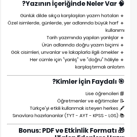
🧠 Yazının İçeriğinde Neler Var?
🔹 Günlük dilde sıkça karşılaşılan yazım hataları
🔹 Özel isimlerde, günlerde, yer adlarında büyük harf
kullanımı
🔹 Tarih yazımında yapılan yanlışlar
🔹 Ürün adlarında doğru yazım biçimi
🔹 Gök cisimleri, unvanlar ve lakaplarla ilgili örnekler
🔹 Her cümle için "yanlış" ve "doğru" hâliyle
karşılaştırmalı anlatım
🎯 Kimler İçin Faydalı?
📘 Lise öğrencileri
📝 Öğretmenler ve eğitimciler
🖋️ Türkçe'yi etkili kullanmak isteyen herkes
📚 Sınavlara hazırlananlar (TYT - AYT - KPSS - LGS)
🎁 Bonus: PDF ve Etkinlik Formatı