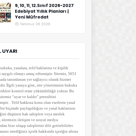
9, 10, 11, 12.Sınıf 2026-2027
Edebiyat Yıllık Planları |
Yeni Müfredat
Temmuz 28, 2026
 UYARI
hukuka, yasalara, telif haklarına ve kişilik
a saygılı olmayı amaç edinmiştir. Sitemiz, 5651
sada tanımlanan yer sağlayıcı olarak hizmet
ir. İlgili yasaya göre, site yönetiminin hukuka
çerikleri kontrol etme yükümlülüğü yoktur. Bu
sitemiz “uyar ve kaldır” prensibini
ştir. . Telif hakkına konu olan eserlerin yasal
bir biçimde paylaşıldığını ve yasal haklarının
ğini düşünen hak sahipleri veya meslek
i, sitemizin iletişim ve sosyal medya
ndan bize ulaşıp taleplerini dile getirebilirler.
asını istediğiniz içerik hakkında içeriğin altına