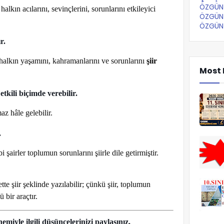
ÖZGÜN 
halkın acılarını, sevinçlerini, sorunlarını etkileyici
ÖZGÜN 
ÖZGÜN 
r.
 halkın yaşamını, kahramanlarını ve sorunlarını
şiir
Most 
etkili biçimde verebilir.
az hâle gelebilir.
.
irler toplumun sorunlarını şiirle dile getirmiştir.
tte şiir şeklinde yazılabilir; çünkü şiir, toplumun
 bir araçtır.
iyle ilgili düşüncelerinizi paylaşınız.