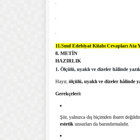
.
.
.
11.Sınıf Edebiyat Kitabı Cevapları Ata Y
8. METİN
HAZIRLIK
1. Ölçülü, uyaklı ve dizeler hâlinde yazıl
Hayır,
ölçülü, uyaklı ve dizeler hâlinde 
Gerekçeleri:
Şiir, yalnızca dış biçimden ibaret değildi
estetik
unsurları da barındırmalıdır.