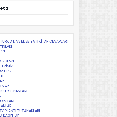
et 2
F TÜRK DİLİ VE EDEBİYATI KİTAP CEVAPLARI
YINLARI
AN
L
SORULARI
LERİMİZ
DATLAR
LİK
AR
CEVAP
ULUK SINAVLARI
R
SORULARI
PLANLAR
TOPLANTI TUTANAKLARI
A KAĞITLARI