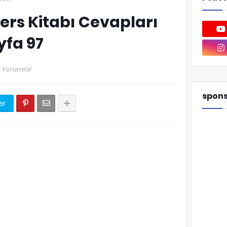
Ders Kitabı Cevapları
yfa 97
 Yorumlar
spon
er