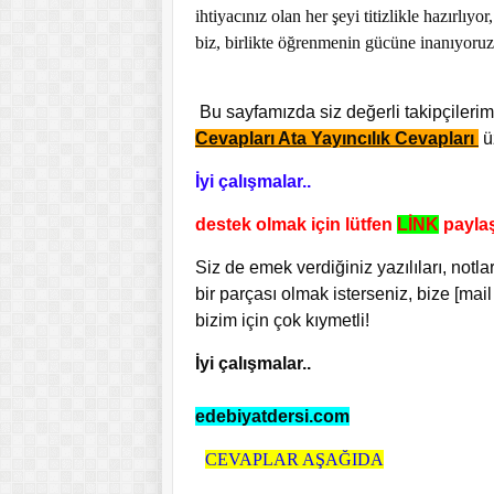
ihtiyacınız olan her şeyi titizlikle hazırlı
biz, birlikte öğrenmenin gücüne inanıyoruz
Bu sayfamızda siz değerli takipçilerimi
Cevapları Ata Yayıncılık Cevapları
ü
İyi çalışmalar..
destek olmak için lütfen
LİNK
paylaş
Siz de emek verdiğiniz yazılıları, notla
bir parçası olmak isterseniz, bize [mail
bizim için çok kıymetli!
İyi çalışmalar..
edebiyatdersi.com
CEVAPLAR AŞAĞIDA