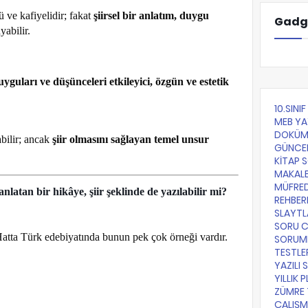
ü ve kafiyelidir; fakat
şiirsel bir anlatım, duygu
Gadg
yabilir.
uyguları ve düşünceleri etkileyici, özgün ve estetik
10.SINI
MEB YA
DOKÜM
abilir; ancak
şiir olmasını sağlayan temel unsur
GÜNCE
KİTAP 
MAKALE
MÜFRE
nlatan bir hikâye, şiir şeklinde de yazılabilir mi?
REHBER
SLAYTL
SORU 
Hatta Türk edebiyatında bunun pek çok örneği vardır.
SORUML
TESTLE
YAZILI 
YILLIK 
ZÜMRE 
ÇALIŞM