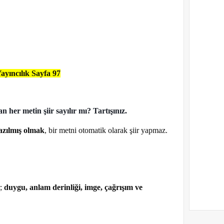
ayıncılık Sayfa 97
an her metin şiir sayılır mı? Tartışınız.
yazılmış olmak
, bir metni otomatik olarak şiir yapmaz.
r;
duygu, anlam derinliği, imge, çağrışım ve