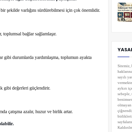
bir şekilde varlığını sürdürebilmesi için çok önemlidir.
r, toplumsal bağlar sağlamlaşır.
YASAL
ıklar gibi durumlarda yardımlaşma, toplumun ayakta
Sitemiz, 
hakların
sayılı ya
vermekted
 gibi değerleri güçlendirir.
aykırı i
sebeple, 
benimsemi
olmayan 
çiğnendi
mda çatışma azalır, huzur ve birlik artar.
birlikler
sayfaları
labilir.
Kaldırılm