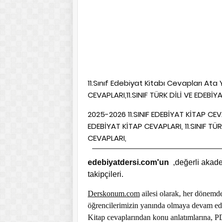
11.Sınıf Edebiyat Kitabı Cevapları Ata 
CEVAPLARI,11.SINIF TÜRK DİLİ VE EDEBİ
2025-2026 11.SINIF EDEBİYAT KİTAP CEVA
EDEBİYAT KİTAP CEVAPLARI, 11.SINIF TÜ
CEVAPLARI,
edebiyatdersi.com'un
,değerli akad
takipçileri.
Derskonum.com
ailesi olarak, her dönemd
öğrencilerimizin yanında olmaya devam ed
Kitap cevaplarından konu anlatımlarına, PDF