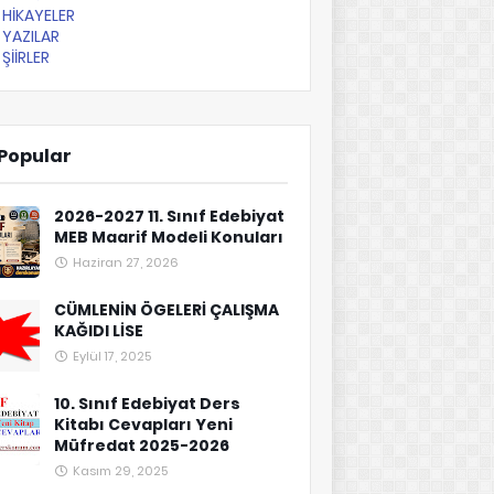
HİKAYELER
YAZILAR
ŞİİRLER
Popular
2026-2027 11. Sınıf Edebiyat
MEB Maarif Modeli Konuları
Haziran 27, 2026
CÜMLENİN ÖGELERİ ÇALIŞMA
KAĞIDI LİSE
Eylül 17, 2025
10. Sınıf Edebiyat Ders
Kitabı Cevapları Yeni
Müfredat 2025-2026
Kasım 29, 2025