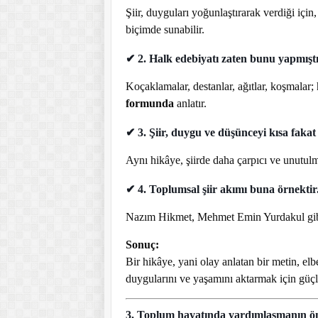
Şiir, duyguları yoğunlaştırarak verdiği için, 
biçimde sunabilir.
✔
2. Halk edebiyatı zaten bunu yapmıştı
Koçaklamalar, destanlar, ağıtlar, koşmalar;
formunda
anlatır.
✔
3. Şiir, duygu ve düşünceyi kısa fakat 
Aynı hikâye, şiirde daha çarpıcı ve unutulm
✔
4. Toplumsal şiir akımı buna örnektir
Nazım Hikmet, Mehmet Emin Yurdakul gibi şa
Sonuç:
Bir hikâye, yani olay anlatan bir metin, elbe
duygularını ve yaşamını aktarmak için güçlü
3. Toplum hayatında yardımlaşmanın önem