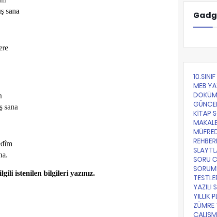
ş sana
Gadg
ere
10.SINI
MEB YA
DOKÜM
n
GÜNCE
ş sana
KİTAP 
MAKALE
MÜFRE
REHBER
edîm
SLAYTL
na.
SORU 
SORUML
gili istenilen bilgileri yazınız.
TESTLE
YAZILI 
YILLIK 
ZÜMRE 
ÇALIŞM