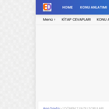
HOME
KONU ANLATIMI
Menü ↑
KİTAP CEVAPLARI
KONU A
Ana Sayfa
1.DÖNEM 2.YAZILI SORULARI