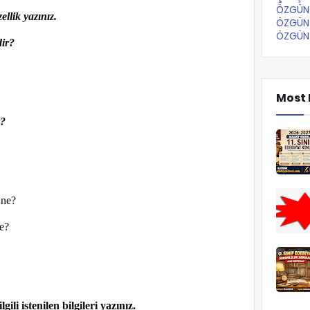
ÖZGÜN 
ellik yazınız.
ÖZGÜN 
ÖZGÜN 
dir?
Most 
r?
 ne?
e?
gili istenilen bilgileri yazınız.