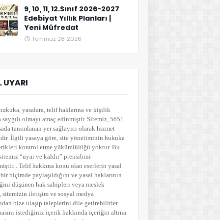
9, 10, 11, 12.Sınıf 2026-2027
Edebiyat Yıllık Planları |
Yeni Müfredat
Temmuz 28, 2026
 UYARI
hukuka, yasalara, telif haklarına ve kişilik
a saygılı olmayı amaç edinmiştir. Sitemiz, 5651
sada tanımlanan yer sağlayıcı olarak hizmet
ir. İlgili yasaya göre, site yönetiminin hukuka
çerikleri kontrol etme yükümlülüğü yoktur. Bu
sitemiz “uyar ve kaldır” prensibini
ştir. . Telif hakkına konu olan eserlerin yasal
bir biçimde paylaşıldığını ve yasal haklarının
ğini düşünen hak sahipleri veya meslek
i, sitemizin iletişim ve sosyal medya
ndan bize ulaşıp taleplerini dile getirebilirler.
asını istediğiniz içerik hakkında içeriğin altına