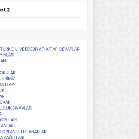
et 2
F TÜRK DİLİ VE EDEBİYATI KİTAP CEVAPLARI
YINLARI
AN
L
SORULARI
LERİMİZ
DATLAR
LİK
AR
CEVAP
ULUK SINAVLARI
R
SORULARI
PLANLAR
TOPLANTI TUTANAKLARI
A KAĞITLARI