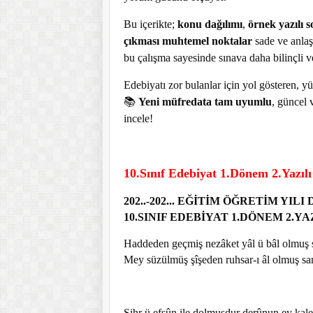
Bu içerikte;
konu dağılımı
,
örnek yazılı s
çıkması muhtemel noktalar
sade ve anlaşı
bu çalışma sayesinde sınava daha bilinçli v
Edebiyatı zor bulanlar için yol gösteren, 
📚
Yeni müfredata tam uyumlu
, güncel 
incele!
10.Sınıf Edebiyat 1.Dönem 2.Yazıl
202..-202... EĞİTİM ÖĞRETİM Y
10.SINIF EDEBİYAT 1.DÖNEM 2.Y
Haddeden geçmiş nezâket yâl ü bâl olmuş 
Mey süzülmüş şîşeden ruhsar-ı âl olmuş sa
Sihr ü efsûn ile dolmuşdur derûnun ey kal