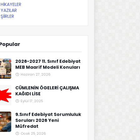
HİKAYELER
YAZILAR
ŞİİRLER
Popular
2026-2027 11. Sınıf Edebiyat
MEB Maarif Modeli Konuları
Haziran 27, 2026
CÜMLENİN ÖGELERİ ÇALIŞMA
KAĞIDI LİSE
Eylül 17, 2025
9.Sınıf Edebiyat Sorumluluk
Soruları 2026 Yeni
Müfredat
Ocak 25, 2026