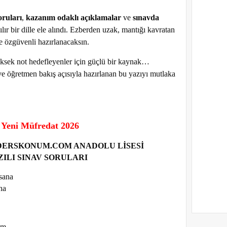
oruları
,
kazanım odaklı açıklamalar
ve
sınavda
lır bir dille ele alındı. Ezberden uzak, mantığı kavratan
e özgüvenli hazırlanacaksın.
yüksek not hedefleyenler için güçlü bir kaynak…
ve öğretmen bakış açısıyla hazırlanan bu yazıyı mutlaka
ı Yeni Müfredat 2026
ILI DERSKONUM.COM ANADOLU LİSESİ
AZILI SINAV SORULARI
sana
na
em