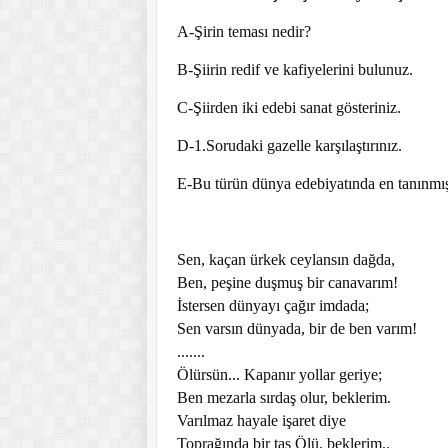
A-Şirin teması nedir?
B-Şiirin redif ve kafiyelerini bulunuz.
C-Şiirden iki edebi sanat gösteriniz.
D-1.Sorudaki gazelle karşılaştırınız.
E-Bu türün dünya edebiyatında en tanınmış
Sen, kaçan ürkek ceylansın dağda,
Ben, peşine duşmuş bir canavarım!
İstersen dünyayı çağır imdada;
Sen varsın dünyada, bir de ben varım!
.......
Ölürsün... Kapanır yollar geriye;
Ben mezarla sırdaş olur, beklerim.
Varılmaz hayale işaret diye
Toprağında bir taş Ölü, beklerim..