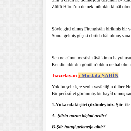
Zülfü Hârut’un demek mümkin ki nâl olmu
Şöyle gird olmuş Firengistân birikmiş bir y
Sonra gelmiş gûşe-i ebrûda hâl olmuş sana
Sen ne câmın mestisin âyâ kimin hayrânısı
Kendin aldırdın gönül n’oldun ne hal olmu
hazırlayan
:
Mustafa ŞAHİN
Yok bu şehr içre senin vasfettiğin dilber N
Bir perî-sûret görünmüş bir hayâl olmuş sa
1-Yukarıdaki şiiri çözümleyiniz. Şiir ile il
A- Şiirin nazım biçimi nedir?
B-Şiir hangi geleneğe aittir?