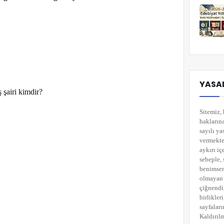
YASAL
 şairi kimdir?
Sitemiz, 
hakların
sayılı ya
vermekted
aykırı i
sebeple, 
benimsemi
olmayan 
çiğnendi
birlikler
sayfaları
Kaldırılm