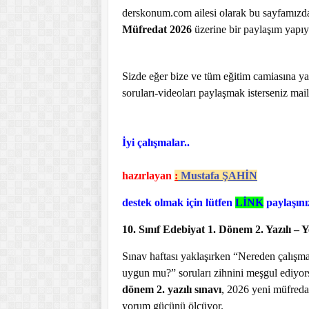
derskonum.com
ailesi olarak bu sayfamız
Müfredat 2026
üzerine bir paylaşım yapıy
Sizde eğer bize ve tüm eğitim camiasına yar
soruları-videoları paylaşmak isterseniz mail
İyi çalışmalar..
hazırlayan
:
Mustafa ŞAHİN
destek olmak için lütfen
LİNK
paylaşını
10. Sınıf Edebiyat 1. Dönem 2. Yazılı –
Sınav haftası yaklaşırken “Nereden çalışm
uygun mu?” soruları zihnini meşgul ediyor
dönem 2. yazılı sınavı
, 2026 yeni müfreda
yorum gücünü ölçüyor.