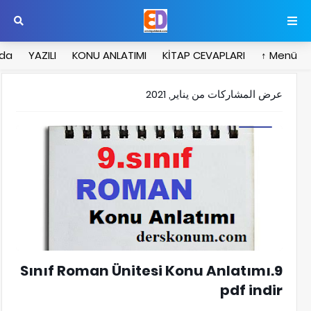
zda
YAZILI
KONU ANLATIMI
KİTAP CEVAPLARI
Menü ↑
عرض المشاركات من يناير, 2021
9.Sınıf Edebiyat Roman Konu Anlatımı
9.Sınıf Roman Ünitesi Konu Anlatımı
pdf indir