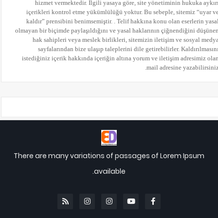
hizmet vermektedir. İlgili yasaya göre, site yönetiminin hukuka aykır
içerikleri kontrol etme yükümlülüğü yoktur. Bu sebeple, sitemiz “uyar v
kaldır” prensibini benimsemiştir. . Telif hakkına konu olan eserlerin yasa
olmayan bir biçimde paylaşıldığını ve yasal haklarının çiğnendiğini düşüne
hak sahipleri veya meslek birlikleri, sitemizin iletişim ve sosyal medy
sayfalarından bize ulaşıp taleplerini dile getirebilirler. Kaldırılmasın
istediğiniz içerik hakkında içeriğin altına yorum
ve iletişim adresimiz ola
mail adresine yazabilirsiniz
There are many variations of passages of Lorem Ipsum
available.