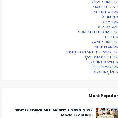
KİTAP SORULAR
MAKALELERİMİ
MÜFREDATLA
REHBERLİ
SLAYTLA
SORU CEVA
SORUMLULUK SINAVLAR
TESTLE
YAZILI SORULAR
YILLIK PLANLA
ZÜMRE TOPLANTI TUTANAKLAR
ÇALIŞMA KAĞITLAR
ÖZGÜN HİKAYELE
ÖZGÜN YAZILA
ÖZGÜN ŞİİRLE
Most Popula
2026-2027 11. Sınıf Edebiyat MEB Maarif
Modeli Konuları