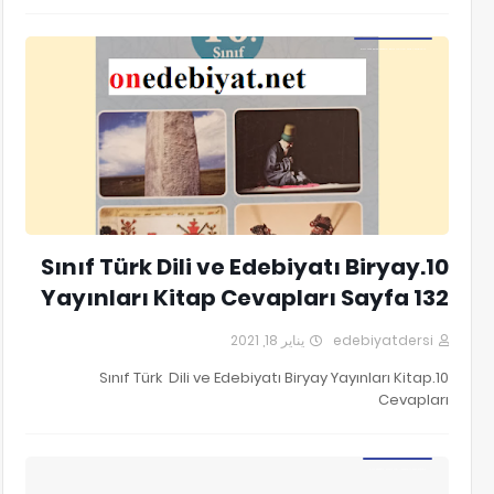
10.Sınıf Türk Dili ve Edebiyatı Biryay Yayınları Kitap Cevapları
10.Sınıf Türk Dili ve Edebiyatı Biryay
Yayınları Kitap Cevapları Sayfa 132
يناير 18, 2021
edebiyatdersi
10.Sınıf Türk Dili ve Edebiyatı Biryay Yayınları Kitap
Cevapları
9.Sınıf Edebiyat Masal-Fabl Ünitesi Çalışma Kağıdı