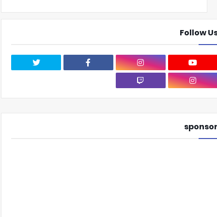
Follow U
sponso