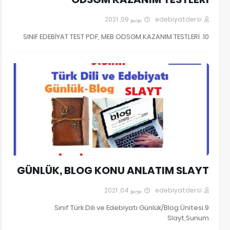
يونيو 09, 2021
edebiyatdersi
10. SINIF EDEBİYAT TEST PDF, MEB ODSGM KAZANIM TESTLERİ
9.Sınıf Türk Dili ve Edebiyatı Günlük/Blog Ünitesi Slayt
GÜNLÜK, BLOG KONU ANLATIM SLAYT
يونيو 04, 2021
edebiyatdersi
9.Sınıf Türk Dili ve Edebiyatı Günlük/Blog Ünitesi
Slayt,Sunum