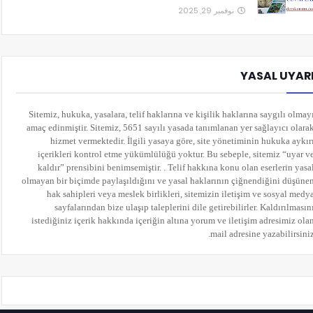
نوفمبر 29, 2025
YASAL UYAR
Sitemiz, hukuka, yasalara, telif haklarına ve kişilik haklarına saygılı olmay
amaç edinmiştir. Sitemiz, 5651 sayılı yasada tanımlanan yer sağlayıcı olara
hizmet vermektedir. İlgili yasaya göre, site yönetiminin hukuka aykır
içerikleri kontrol etme yükümlülüğü yoktur. Bu sebeple, sitemiz “uyar v
kaldır” prensibini benimsemiştir. . Telif hakkına konu olan eserlerin yasa
olmayan bir biçimde paylaşıldığını ve yasal haklarının çiğnendiğini düşüne
hak sahipleri veya meslek birlikleri, sitemizin iletişim ve sosyal medy
sayfalarından bize ulaşıp taleplerini dile getirebilirler. Kaldırılmasın
istediğiniz içerik hakkında içeriğin altına yorum
ve iletişim adresimiz ola
mail adresine yazabilirsiniz