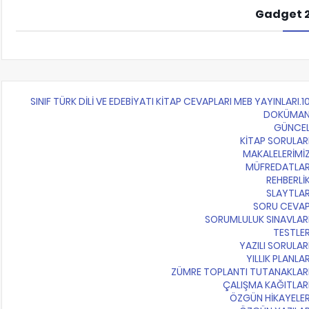
Gadget 
10.SINIF TÜRK DİLİ VE EDEBİYATI KİTAP CEVAPLARI MEB Y
DOKÜMA
GÜNCE
KİTAP SORULAR
MAKALELERİMİ
MÜFREDATLA
REHBERLİ
SLAYTLA
SORU CEVA
SORUMLULUK SINAVLAR
TESTLE
YAZILI SORULAR
YILLIK PLANLA
ZÜMRE TOPLANTI TUTANAKLAR
ÇALIŞMA KAĞITLAR
ÖZGÜN HİKAYELE