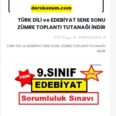
TÜRK DİLİ ve EDEBİYAT SENE SONU
ZÜMRE TOPLANTI TUTANAĞI İNDİR
يونيو 19, 2021
edebiyatdersi
TÜRK DİLİ ve EDEBİYAT SENE SONU ZÜMRE TOPLANTI TUTANAĞI
İNDİR
9. SINIF EDEBİYAT SORUMLULUK