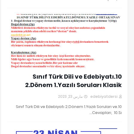
10.SINIF TÜRK DİLİ VE EDEBİYATI 2.DÖNEM 1.YAZILI SORULARI
10.Sınıf Türk Dili ve Edebiyatı
2.Dönem 1.Yazılı Soruları Klasik
مارس 23, 2023
edebiyatdersi
10.Sınıf Türk Dili ve Edebiyatı 2.Dönem 1.Yazılı Soruları ve
Cevapları, 10.Sı…
23 nisan Günün Anlam ve Önemini Belirten Konuşma