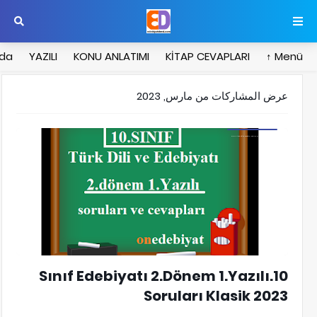
zda
YAZILI
KONU ANLATIMI
KİTAP CEVAPLARI
Menü ↑
عرض المشاركات من مارس, 2023
10.SINIF TÜRK DİLİ VE EDEBİYATI 2.DÖNEM 1.YAZILI SORULARI
10.Sınıf Edebiyatı 2.Dönem 1.Yazılı
Soruları Klasik 2023