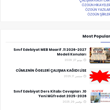
ÇALIŞMA KAĞITLAR
ÖZGÜN HİKAYELE
ÖZGÜN YAZILA
ÖZGÜN ŞİİRLE
Most Popula
2026-2027 11. Sınıf Edebiyat MEB Maarif
Modeli Konuları
يونيو 27, 2026
CÜMLENİN ÖGELERİ ÇALIŞMA KAĞIDI LİSE
سبتمبر 17, 2025
10. Sınıf Edebiyat Ders Kitabı Cevapları
Yeni Müfredat 2025-2026
نوفمبر 29, 2025