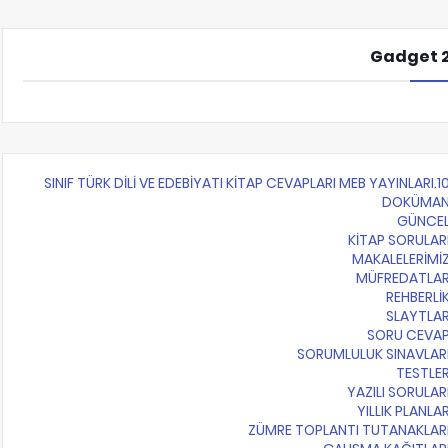
Gadget 
10.SINIF TÜRK DİLİ VE EDEBİYATI KİTAP CEVAPLARI MEB Y
DOKÜMA
GÜNCE
KİTAP SORULAR
MAKALELERİMİ
MÜFREDATLA
REHBERLİ
SLAYTLA
SORU CEVA
SORUMLULUK SINAVLAR
TESTLE
YAZILI SORULAR
YILLIK PLANLA
ZÜMRE TOPLANTI TUTANAKLAR