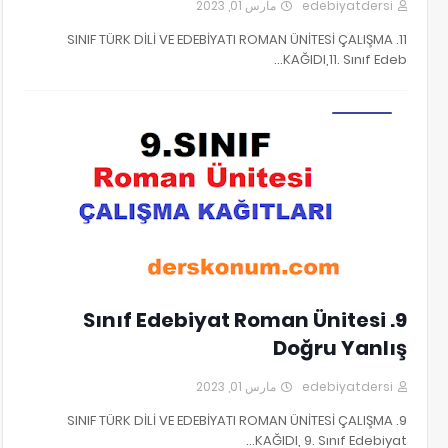
مارس 01, 2023
edebiyatdersi
11. SINIF TÜRK DİLİ VE EDEBİYATI ROMAN ÜNİTESİ ÇALIŞMA
KAĞIDI,11. Sınıf Edeb…
9. SINIF EDEBİYAT ROMAN ÇALIŞMA SORULARI
9. Sınıf Edebiyat Roman Ünitesi
Doğru Yanlış
مارس 01, 2023
edebiyatdersi
9. SINIF TÜRK DİLİ VE EDEBİYATI ROMAN ÜNİTESİ ÇALIŞMA
KAĞIDI, 9. Sınıf Edebiyat…