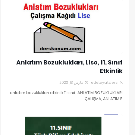
ANLATIM BOZUKLUKLARI ÇALIŞMA
Anlatım Bozuklukları, Lise, 11. Sınıf
Etkinlik
مارس 13, 2023
edebiyatdersi
anlatım bozuklukları etkinlik 11.sınıf, ANLATIM BOZUKLUKLARI
ÇALIŞMA, ANLATIM B…
11.Sınıf Tiyatro Ünitesi Testi PDF İndir