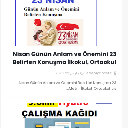
23 Nisan Günün Anlam ve Önemini
Belirten Konuşma İlkokul, Ortaokul
مارس 22, 2023
edebiyatdersi
23 Nisan Günün Anlam ve Önemini Belirten Konuşma
Metni, İlkokul, Ortaokul, Lis…
9.Sınıf Edebiyat Tiyatro Ünitesi Çalışma Kağıdı