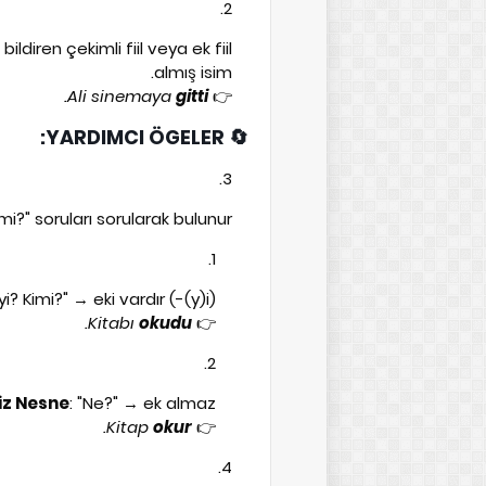
ldiren çekimli fiil veya ek fiil
almış isim.
.
Ali sinemaya
gitti
👉
🔄 YARDIMCI ÖGELER:
imi?" soruları sorularak bulunur.
yi? Kimi?" → eki vardır (-(y)i)
.
Kitabı
okudu
👉
siz Nesne
: "Ne?" → ek almaz
.
Kitap
okur
👉