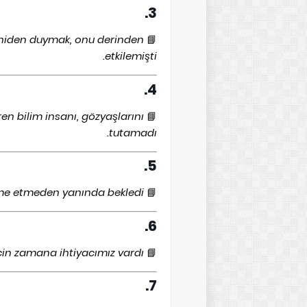
3.
 aniden duymak, onu derinden
📘
etkilemişti.
4.
en bilim insanı, gözyaşlarını
📘
tutamadı.
5.
me etmeden yanında bekledi.
📘
6.
çin zamana ihtiyacımız vardı.
📘
7.