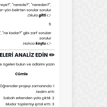
reye?", "nerede?", "nereden?",
er-yön belirten sorular sorulur.
.
Okula
gitti
👉
, "ne kadar?" gibi zarf soruları
sorulur.
.
Hızlıca
koştu
👉
✏️ ETKİNLİK – 1: CÜMLELERİ ANALİZ EDİN
ögeleri bulun ve adlarını yazın.
Cümle
1. Öğrenciler projeyi zamanında
teslim etti.
2. Sabah erkenden yola çıktık.
3. Müdür toplantıyı iptal etti.