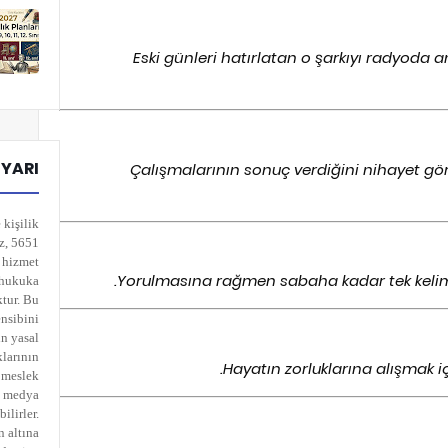
Eski günleri hatırlatan o şarkıyı radyoda
UYARI
Çalışmalarının sonuç verdiğini nihayet gör
 kişilik
iz, 5651
k hizmet
Yorulmasına rağmen sabaha kadar tek keli
n hukuka
ktur. Bu
ensibini
in yasal
klarının
Hayatın zorluklarına alışmak i
 meslek
al medya
ilirler.
n altına