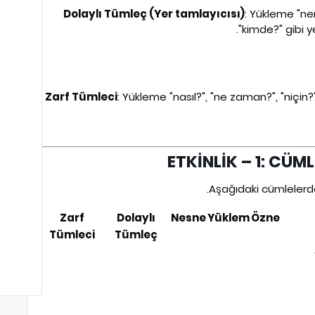
Dolaylı Tümleç (Yer tamlayıcısı)
: Yükleme "ne
"kimde?" gibi y
Zarf Tümleci
: Yükleme "nasıl?", "ne zaman?", "niçin?"
Aşağıdaki cümlelerde 
Zarf
Dolaylı
Nesne
Yüklem
Özne
Tümleci
Tümleç