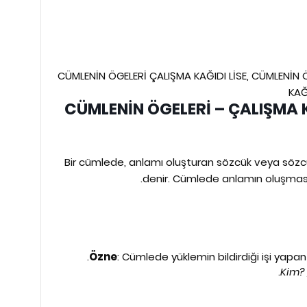
CÜMLENİN ÖGELERİ ÇALIŞMA KAĞIDI LİSE, CÜMLENİN 
KAĞ
CÜMLENİN ÖGELERİ – ÇALIŞMA K
Bir cümlede, anlamı oluşturan sözcük veya sözcü
denir. Cümlede anlamın oluşması iç
Özne
: Cümlede yüklemin bildirdiği işi yapa
Kim? 