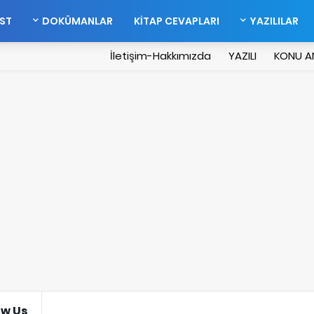
EST
DOKÜMANLAR
KİTAP CEVAPLARI
YAZILILAR
İletişim-Hakkımızda
YAZILI
KONU A
ow Us