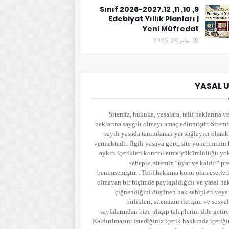
9, 10, 11, 12.Sınıf 2026-2027
Edebiyat Yıllık Planları |
Yeni Müfredat
يوليو 28, 2026
YASAL 
Sitemiz, hukuka, yasalara, telif haklarına ve
haklarına saygılı olmayı amaç edinmiştir. Sitem
sayılı yasada tanımlanan yer sağlayıcı olara
vermektedir. İlgili yasaya göre, site yönetimini
aykırı içerikleri kontrol etme yükümlülüğü yo
sebeple, sitemiz “uyar ve kaldır” pr
benimsemiştir. . Telif hakkına konu olan eserler
olmayan bir biçimde paylaşıldığını ve yasal ha
çiğnendiğini düşünen hak sahipleri veya
birlikleri, sitemizin iletişim ve sosy
sayfalarından bize ulaşıp taleplerini dile getireb
Kaldırılmasını istediğiniz içerik hakkında içeriği