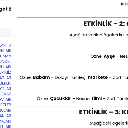
et 2
Aşağıda verilen ögeleri kull
LARI
INLARI
Özne:
Ayşe
– Nes
KÜMAN
ÜNCEL
RULARI
ERİMİZ
Özne:
Babam
– Dolaylı Tümleç:
markete
– Zarf Tü
ATLAR
BERLİK
YTLAR
CEVAP
Özne:
Çocuklar
– Nesne:
filmi
– Zarf Tüml
AVLARI
ESTLER
RULARI
LANLAR
AKLARI
Aşağıdaki ögelerin
ITLARI