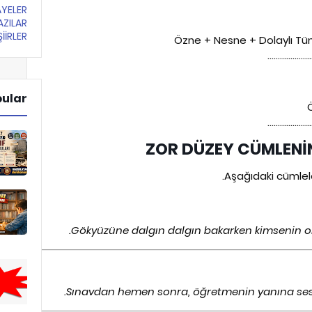
YELER
ZILAR
İİRLER
Özne + Nesne + Dolaylı Tü
✎ ……………
pular
✎ ……………
Aşağıdaki cümle
Gökyüzüne dalgın dalgın bakarken kimsenin on
Sınavdan hemen sonra, öğretmenin yanına sessi