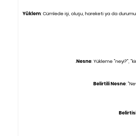
Yüklem
: Cümlede işi, oluşu, hareketi ya da durumu bi
Nesne
: Yükleme "neyi?", "k
Belirtili Nesne
: "Ne
Belirti