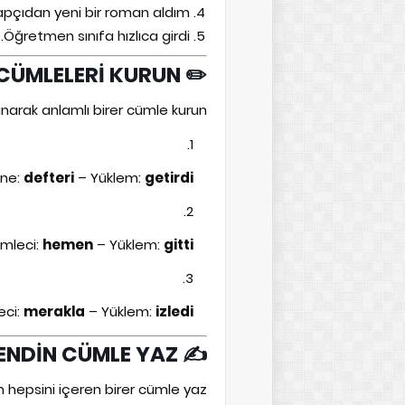
4. Kitapçıdan yeni bir roman aldım.
5. Öğretmen sınıfa hızlıca girdi.
✏️ ETKİNLİK – 2: CÜMLELERİ KURUN
anarak anlamlı birer cümle kurun.
ne:
defteri
– Yüklem:
getirdi
mleci:
hemen
– Yüklem:
gitti
eci:
merakla
– Yüklem:
izledi
✍️ ETKİNLİK – 3: KENDİN CÜMLE YAZ
 hepsini içeren birer cümle yaz: