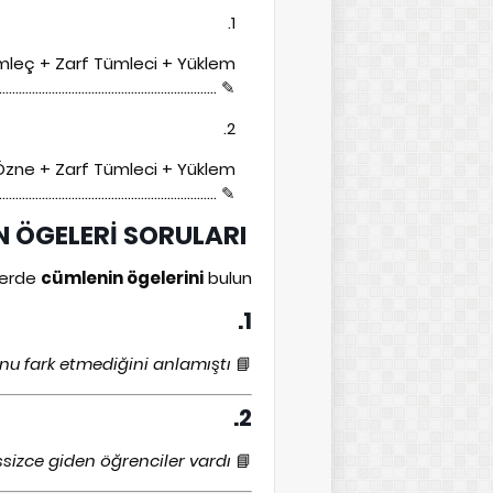
mleç + Zarf Tümleci + Yüklem
………………………………………………………………
Özne + Zarf Tümleci + Yüklem
………………………………………………………………
ZOR DÜZEY CÜMLENİN ÖGELERİ SORULARI
lerde
cümlenin ögelerini
bulun.
1.
u fark etmediğini anlamıştı.
📘
2.
zce giden öğrenciler vardı.
📘