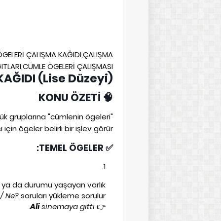
ÖGELERİ ÇALIŞMA KAĞIDI,ÇALIŞMA
ITLARI,CÜMLE ÖGELERİ ÇALIŞMASI
AĞIDI (Lise Düzeyi)
KONU ÖZETİ
🧠
k gruplarına "cümlenin ögeleri"
in ögeler belirli bir işlev görür.
✅ TEMEL ÖGELER:
n ya da durumu yaşayan varlık.
/ Ne?
soruları yükleme sorulur.
Ali
sinemaya gitti.
👉