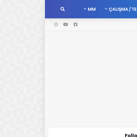
MM
ÇALIŞMA / T
Foll