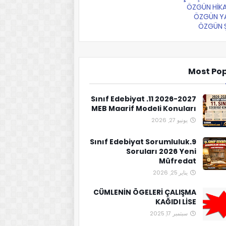
ÖZGÜN HİKA
ÖZGÜN YA
ÖZGÜN Ş
Most Po
2026-2027 11. Sınıf Edebiyat
MEB Maarif Modeli Konuları
يونيو 27, 2026
9.Sınıf Edebiyat Sorumluluk
Soruları 2026 Yeni
Müfredat
يناير 25, 2026
CÜMLENİN ÖGELERİ ÇALIŞMA
KAĞIDI LİSE
سبتمبر 17, 2025