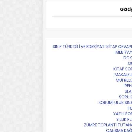
Gadg
10.SINIF TÜRK DİLİ VE EDEBİYATI KİTAP CEVAP
MEB YAY
DO
G
KİTAP SO
MAKALEL
MÜFRED
REH
SLA
SORU 
SORUMLULUK SIN
T
YAZILI SO
YILLIK P
ZÜMRE TOPLANTI TUTAN
ÇALIŞMA KAĞ