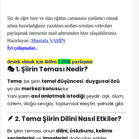
Siz de eğer bize ve tüm eğitim camiasına yardımcı olmak
adına hazırladığınız yazılıları-notları-soruları-videoları
paylaşmak isterseniz mail adresinden bize ulaşabilirsiniz.
Hazırlayan:
Mustafa ŞAHİN
İyi çalışmalar..
destek olmak için lütfen
LİNK
paylaşınız
🎭 1. Şiirin Teması Nedir?
Tema
, bir şiirin
temel düşüncesi
,
duygusal özü
ya da
merkezi konusu
dur.
Yani şairin
asıl anlatmak istediği
şeydir: aşk, ölüm,
özlem, doğa sevgisi, toplumsal eleştiri, yalnızlık gibi.
🪶 2. Tema Şiirin Dilini Nasıl Etkiler?
Bir şiirin teması, onun
dilini, üslubunu, kelime
seçimlerini
ve
imgelerini
doğrudan etkiler.