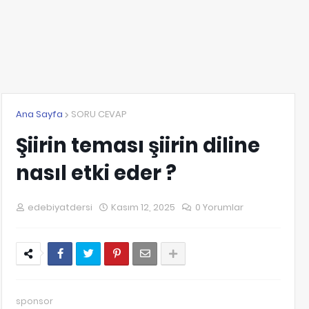
Ana Sayfa
SORU CEVAP
Şiirin teması şiirin diline
nasıl etki eder ?
edebiyatdersi
Kasım 12, 2025
0 Yorumlar
sponsor