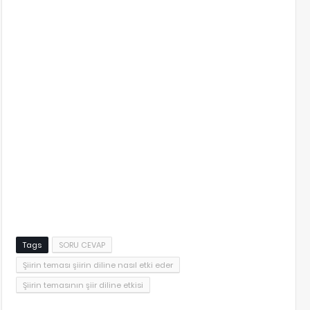
Tags
SORU CEVAP
Şiirin teması şiirin diline nasıl etki eder
Şiirin temasının şiir diline etkisi