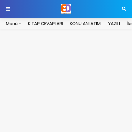
Menü ↑
KİTAP CEVAPLARI
KONU ANLATIMI
YAZILI
İl