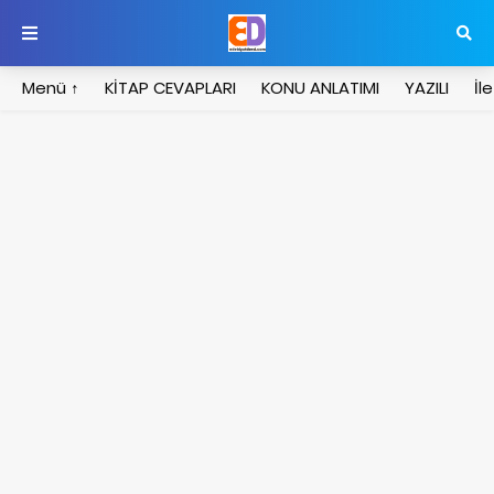
Menü ↑
KİTAP CEVAPLARI
KONU ANLATIMI
YAZILI
İl