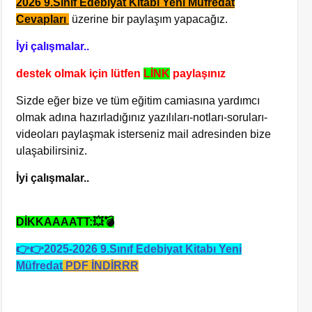
2026 9.Sınıf Edebiyat Kitabı Yeni Müfredat
Cevapları
üzerine bir paylaşım yapacağız.
İyi çalışmalar..
destek olmak için lütfen
LİNK
paylaşınız
Sizde eğer bize ve tüm eğitim camiasına yardımcı
olmak adına hazırladığınız yazılıları-notları-soruları-
videoları paylaşmak isterseniz mail adresinden bize
ulaşabilirsiniz.
İyi çalışmalar..
DİKKAAAATT:💥💣
👉👉2025-2026 9.Sınıf Edebiyat Kitabı Yeni
Müfredat
PDF İNDİRRR