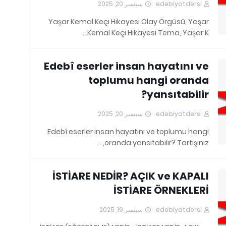
سبتمبر 20, 2025
edebiyatdersi
Yaşar Kemal Keçi Hikayesi Olay Örgüsü, Yaşar
Kemal Keçi Hikayesi Tema, Yaşar K…
Edebî eserler insan hayatını ve
toplumu hangi oranda
yansıtabilir?
سبتمبر 20, 2025
edebiyatdersi
Edebî eserler insan hayatını ve toplumu hangi
oranda yansıtabilir? Tartışınız, …
İSTİARE NEDİR? AÇIK ve KAPALI
İSTİARE ÖRNEKLERİ
سبتمبر 19, 2025
edebiyatdersi