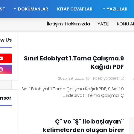
EST
DOKÜMANLAR
KİTAP CEVAPLARI
YAZILILAR
İletişim-Hakkımızda
YAZILI
KONU A
ow Us
9.Sınıf Edebiyat 1.Tema Çalışma
Kağıdı PDF
سبتمبر 29, 2025
edebiyatdersi
9.Sınıf Edebiyat 1.Tema Çalışma Kağıdı PDF, 9.Sınıf
Edebiyat 1.Tema Çalışma, Ç…
nsor
“Ç” ve “Ş” ile başlayan
kelimelerden oluşan birer