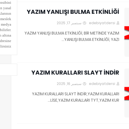
ensibini
in yasal
YAZIM YANLIŞI BULMA ETKİNLİĞİ
klarının
 meslek
سبتمبر 17, 2025
edebiyatdersi
al medya
ilirler.
YAZIM YANLIŞI BULMA ETKİNLİĞİ, BİR METİNDE YAZIM
n altına
YANLIŞI BULMA ETKİNLİĞİ, YAZI…
adresine
irsiniz.
YAZIM KURALLARI SLAYT İNDİR
سبتمبر 16, 2025
edebiyatdersi
YAZIM KURALLARI SLAYT İNDİR,YAZIM KURALLARI
LİSE,YAZIM KURALLARI TYT,YAZIM KUR…