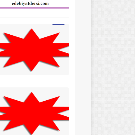
BÜYÜK HARFLERİN YAZIMI
KOŞMA ve TÜRKÜ KARŞILAŞTIRMASI