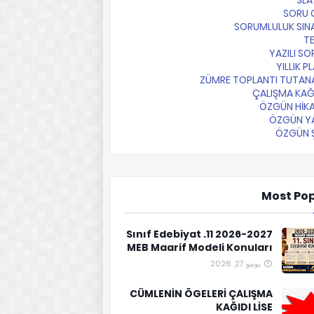
SLA
SORU 
SORUMLULUK SIN
T
YAZILI SO
YILLIK P
ZÜMRE TOPLANTI TUTAN
ÇALIŞMA KAĞ
ÖZGÜN HİKA
ÖZGÜN YA
ÖZGÜN Ş
Most Po
2026-2027 11. Sınıf Edebiyat
MEB Maarif Modeli Konuları
يونيو 27, 2026
CÜMLENİN ÖGELERİ ÇALIŞMA
KAĞIDI LİSE