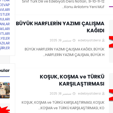
YTLAR
9-10-11-12. Sınıf Türk Dili ve Edebiyatı Ders Notları,
CEVAP
Konu Anlatımı Yeni Müf…
AVLARI
ESTLER
RULARI
BÜYÜK HARFLERİN YAZIMI ÇALIŞMA
LANLAR
AKLARI
KAĞIDI
ITLARI
YELER
سبتمبر 19, 2025
edebiyatdersi
ZILAR
İİRLER
BÜYÜK HARFLERİN YAZIMI ÇALIŞMA KAĞIDI, BÜYÜK
HARFLERİN YAZIMI ÇALIŞMA, BÜYÜK H…
pular
KOŞUK, KOŞMA ve TÜRKÜ
KARŞILAŞTIRMASI
سبتمبر 18, 2025
edebiyatdersi
KOŞUK, KOŞMA ve TÜRKÜ KARŞILAŞTIRMASI, KOŞUK
KOŞMA ve TÜRKÜ KARŞILAŞTIRMASI, KO…