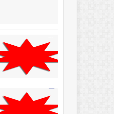
ÇALIŞMA KAĞITLARI
hikaye tahlili