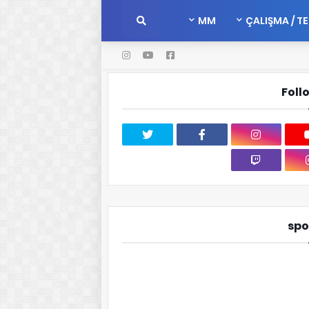
MM
ÇALIŞMA / T
Foll
spo