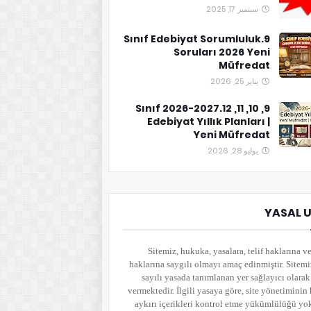
سبتمبر 17, 2025
9.Sınıf Edebiyat Sorumluluk
Soruları 2026 Yeni
Müfredat
يناير 25, 2026
9, 10, 11, 12.Sınıf 2026-2027
Edebiyat Yıllık Planları |
Yeni Müfredat
يوليو 28, 2026
YASAL 
Sitemiz, hukuka, yasalara, telif haklarına ve
haklarına saygılı olmayı amaç edinmiştir. Sitem
sayılı yasada tanımlanan yer sağlayıcı olara
vermektedir. İlgili yasaya göre, site yönetimini
aykırı içerikleri kontrol etme yükümlülüğü yo