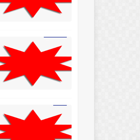
Edebî eserler insan hayatını ve toplumu hangi oranda yansıtabilir
AÇIK ve KAPALI İSTİARE ÖRNEKLERİ