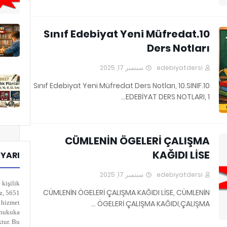
10.Sınıf Edebiyat Yeni Müfredat
Ders Notları
سبتمبر 17, 2025
edebiyatdersi
10.Sınıf Edebiyat Yeni Müfredat Ders Notları, 10.SINIF
EDEBİYAT DERS NOTLARI, 1…
CÜMLENİN ÖGELERİ ÇALIŞMA
KAĞIDI LİSE
UYARI
سبتمبر 17, 2025
edebiyatdersi
 kişilik
CÜMLENİN ÖGELERİ ÇALIŞMA KAĞIDI LİSE, CÜMLENİN
iz, 5651
k hizmet
ÖGELERİ ÇALIŞMA KAĞIDI,ÇALIŞMA …
n hukuka
ktur. Bu