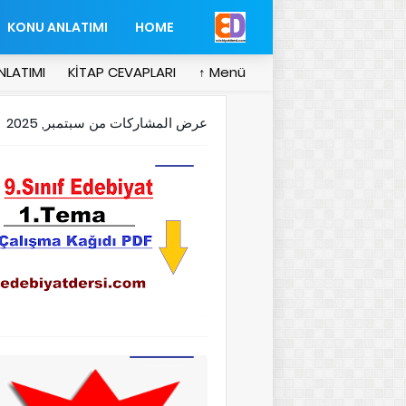
KONU ANLATIMI
HOME
NLATIMI
KİTAP CEVAPLARI
Menü ↑
عرض المشاركات من سبتمبر, 2025
9.Sınıf Edebiyat 1.Tema Çalışma
“Ç” ve “Ş” ile başlayan kelimelerden oluşan birer tekerleme