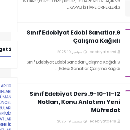
İSTİARE (EĞRETİLEME) NEDİR, İSTİARE NEDİR, AÇIK ve
KAPALI İSTİARE ÖRNEKLERİ,S…
9.Sınıf Edebiyat Edebi Sanatlar
Çalışma Kağıdı
et 2
سبتمبر 19, 2025
edebiyatdersi
9.Sınıf Edebiyat Edebi Sanatlar Çalışma Kağıdı,
Edebi Sanatlar Çalışma Kağıdı, …
LARI
INLARI
9-10-11-12. Sınıf Edebiyat Ders
KÜMAN
Notları, Konu Anlatımı Yeni
ÜNCEL
RULARI
Müfredat
ERİMİZ
ATLAR
سبتمبر 19, 2025
edebiyatdersi
BERLİK