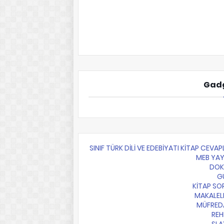
Gadg
10.SINIF TÜRK DİLİ VE EDEBİYATI KİTAP CEVAP
MEB YAY
DO
G
KİTAP SO
MAKALEL
MÜFRED
REH