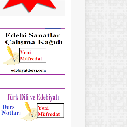
9.Sınıf Edebiyat Edebi Sanatlar Çalışma Kağıdı
10.SINIF EDEBİYAT DERS NOTLARI