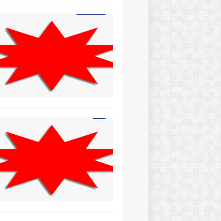
BİR METİNDE YAZIM YANLIŞI BULMA ETKİNLİĞİ
DERS SLAYTLARI